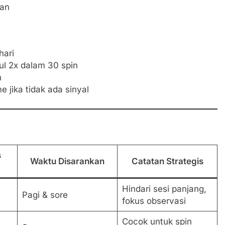
ian
hari
ul 2x dalam 30 spin
m
 jika tidak ada sinyal
s
Waktu Disarankan
Catatan Strategis
Hindari sesi panjang,
Pagi & sore
fokus observasi
Cocok untuk spin