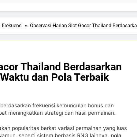
n Frekuensi
Observasi Harian Slot Gacor Thailand Berdasark
Gacor Thailand Berdasarkan
Waktu dan Pola Terbaik
nd berdasarkan frekuensi kemunculan bonus dan
pat meningkatkan strategi dan hasil permainan.
jakan popularitas berkat variasi permainan yang luas
Namun, seperti sistem berbasis RNG lainnya,
pola