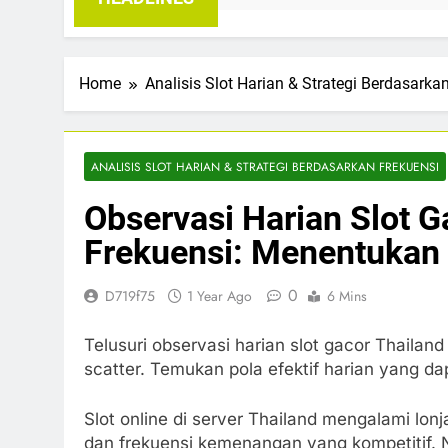
Home
Analisis Slot Harian & Strategi Berdasarka
ANALISIS SLOT HARIAN & STRATEGI BERDASARKAN FREKUENSI
Observasi Harian Slot 
Frekuensi: Menentukan 
0
D719f75
1 Year Ago
6 Mins
Telusuri observasi harian slot gacor Thaila
scatter. Temukan pola efektif harian yang da
Slot online di server Thailand mengalami lon
dan frekuensi kemenangan yang kompetitif. 