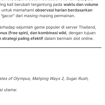
ering kali berubah tergantung pada
waktu dan volume
ain untuk memahami
observasi harian berdasarkan
 “gacor” dari masing-masing permainan.
 terhadap sejumlah game populer di server Thailand,
nus (free spin), dan kombinasi wild
, dengan tujuan
 strategi paling efektif
dalam bermain slot online.
tes of Olympus, Mahjong Ways 2, Sugar Rush,
si utama: