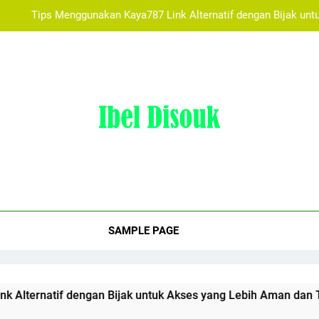
Tips Menggunakan Kaya787 Link Alternatif dengan Bijak un
Tips Aman Mengakses Edwinslot Alternatif Se
Daftar Pokemon787
Cara Menja
Tips Menggunakan Kaya787 Link Alternatif dengan Bijak un
Tips Aman Mengakses Edwinslot Alternatif Se
l Disouk
oleksi Fashion Premium Di Ibel Disouk.
Daftar Pokemon787
SAMPLE PAGE
 dengan Bijak untuk Akses yang Lebih Aman dan Terarah