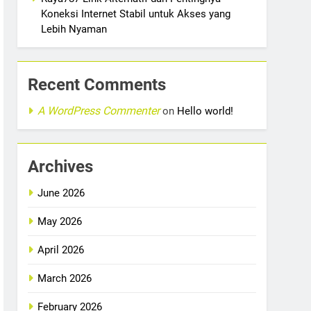
Koneksi Internet Stabil untuk Akses yang
Lebih Nyaman
Recent Comments
A WordPress Commenter
on
Hello world!
Archives
June 2026
May 2026
April 2026
March 2026
February 2026