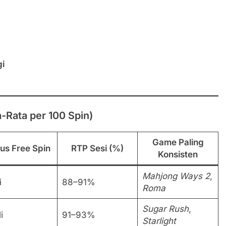
gi
a-Rata per 100 Spin)
Game Paling
us Free Spin
RTP Sesi (%)
Konsisten
Mahjong Ways 2
,
i
88–91%
Roma
Sugar Rush
,
i
91–93%
Starlight