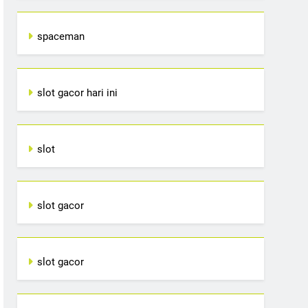
spaceman
slot gacor hari ini
slot
slot gacor
slot gacor