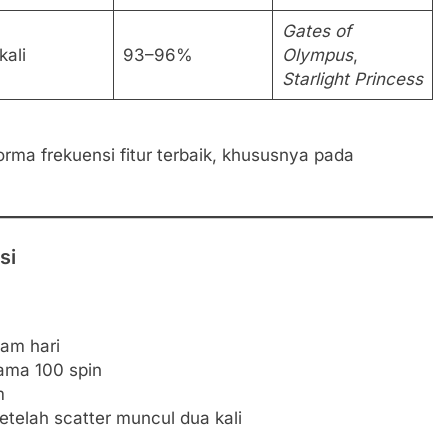
Gates of
kali
93–96%
Olympus
,
Starlight Princess
ma frekuensi fitur terbaik, khususnya pada
si
am hari
lama 100 spin
m
telah scatter muncul dua kali