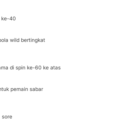
n ke-40
la wild bertingkat
ama di spin ke-60 ke atas
ntuk pemain sabar
 sore