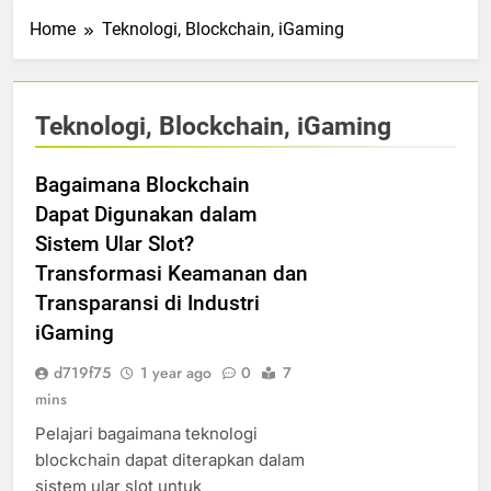
Home
Teknologi, Blockchain, iGaming
Teknologi, Blockchain, iGaming
Bagaimana Blockchain
Dapat Digunakan dalam
Sistem Ular Slot?
Transformasi Keamanan dan
Transparansi di Industri
iGaming
d719f75
1 year ago
0
7
mins
Pelajari bagaimana teknologi
blockchain dapat diterapkan dalam
sistem ular slot untuk