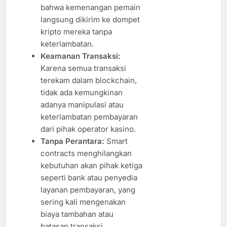
bahwa kemenangan pemain
langsung dikirim ke dompet
kripto mereka tanpa
keterlambatan.
Keamanan Transaksi:
Karena semua transaksi
terekam dalam blockchain,
tidak ada kemungkinan
adanya manipulasi atau
keterlambatan pembayaran
dari pihak operator kasino.
Tanpa Perantara:
Smart
contracts menghilangkan
kebutuhan akan pihak ketiga
seperti bank atau penyedia
layanan pembayaran, yang
sering kali mengenakan
biaya tambahan atau
batasan transaksi.