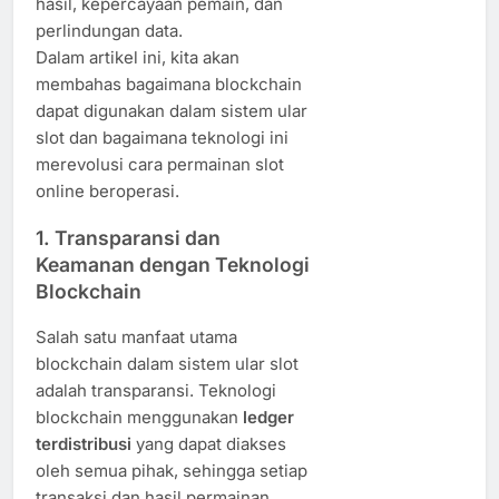
hasil, kepercayaan pemain, dan
perlindungan data.
Dalam artikel ini, kita akan
membahas bagaimana blockchain
dapat digunakan dalam sistem ular
slot dan bagaimana teknologi ini
merevolusi cara permainan slot
online beroperasi.
1. Transparansi dan
Keamanan dengan Teknologi
Blockchain
Salah satu manfaat utama
blockchain dalam sistem ular slot
adalah transparansi. Teknologi
blockchain menggunakan
ledger
terdistribusi
yang dapat diakses
oleh semua pihak, sehingga setiap
transaksi dan hasil permainan