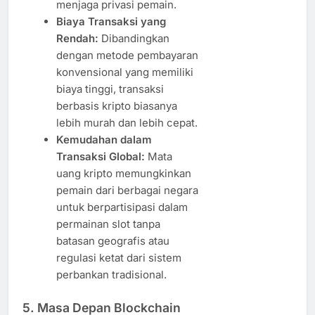
menjaga privasi pemain.
Biaya Transaksi yang
Rendah:
Dibandingkan
dengan metode pembayaran
konvensional yang memiliki
biaya tinggi, transaksi
berbasis kripto biasanya
lebih murah dan lebih cepat.
Kemudahan dalam
Transaksi Global:
Mata
uang kripto memungkinkan
pemain dari berbagai negara
untuk berpartisipasi dalam
permainan slot tanpa
batasan geografis atau
regulasi ketat dari sistem
perbankan tradisional.
5. Masa Depan Blockchain