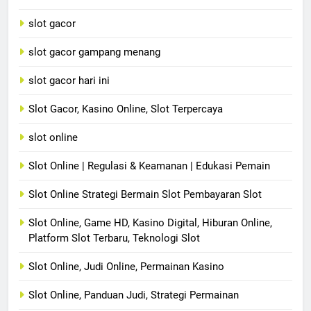
slot gacor
slot gacor gampang menang
slot gacor hari ini
Slot Gacor, Kasino Online, Slot Terpercaya
slot online
Slot Online | Regulasi & Keamanan | Edukasi Pemain
Slot Online Strategi Bermain Slot Pembayaran Slot
Slot Online, Game HD, Kasino Digital, Hiburan Online,
Platform Slot Terbaru, Teknologi Slot
Slot Online, Judi Online, Permainan Kasino
Slot Online, Panduan Judi, Strategi Permainan