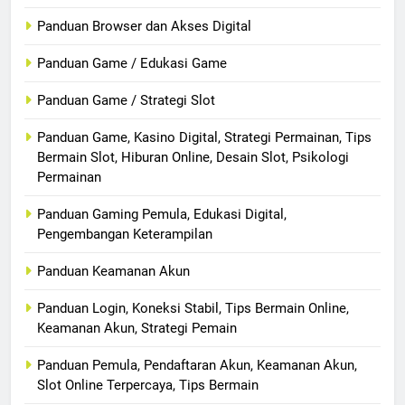
Panduan Browser dan Akses Digital
Panduan Game / Edukasi Game
Panduan Game / Strategi Slot
Panduan Game, Kasino Digital, Strategi Permainan, Tips
Bermain Slot, Hiburan Online, Desain Slot, Psikologi
Permainan
Panduan Gaming Pemula, Edukasi Digital,
Pengembangan Keterampilan
Panduan Keamanan Akun
Panduan Login, Koneksi Stabil, Tips Bermain Online,
Keamanan Akun, Strategi Pemain
Panduan Pemula, Pendaftaran Akun, Keamanan Akun,
Slot Online Terpercaya, Tips Bermain