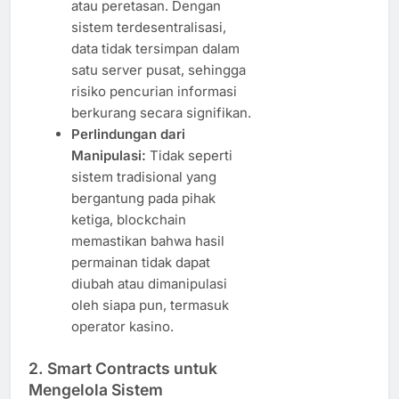
atau peretasan. Dengan
sistem terdesentralisasi,
data tidak tersimpan dalam
satu server pusat, sehingga
risiko pencurian informasi
berkurang secara signifikan.
Perlindungan dari
Manipulasi:
Tidak seperti
sistem tradisional yang
bergantung pada pihak
ketiga, blockchain
memastikan bahwa hasil
permainan tidak dapat
diubah atau dimanipulasi
oleh siapa pun, termasuk
operator kasino.
2. Smart Contracts untuk
Mengelola Sistem