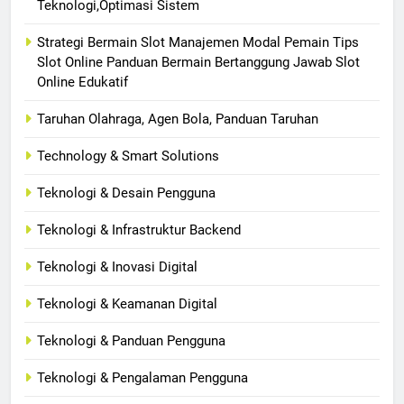
Teknologi,Optimasi Sistem
Strategi Bermain Slot Manajemen Modal Pemain Tips
Slot Online Panduan Bermain Bertanggung Jawab Slot
Online Edukatif
Taruhan Olahraga, Agen Bola, Panduan Taruhan
Technology & Smart Solutions
Teknologi & Desain Pengguna
Teknologi & Infrastruktur Backend
Teknologi & Inovasi Digital
Teknologi & Keamanan Digital
Teknologi & Panduan Pengguna
Teknologi & Pengalaman Pengguna