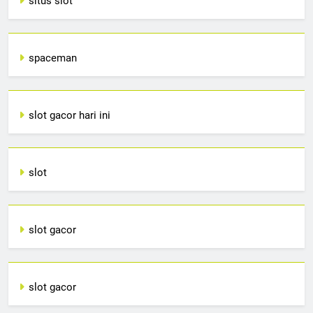
situs slot
spaceman
slot gacor hari ini
slot
slot gacor
slot gacor