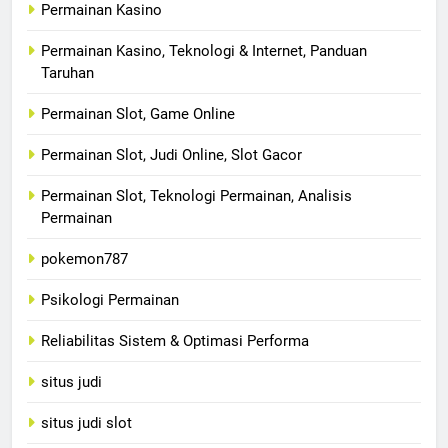
Permainan Kasino
Permainan Kasino, Teknologi & Internet, Panduan
Taruhan
Permainan Slot, Game Online
Permainan Slot, Judi Online, Slot Gacor
Permainan Slot, Teknologi Permainan, Analisis
Permainan
pokemon787
Psikologi Permainan
Reliabilitas Sistem & Optimasi Performa
situs judi
situs judi slot