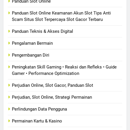
Panduan Slot Online
Panduan Slot Online Keamanan Akun Slot Tips Anti
Scam Situs Slot Terpercaya Slot Gacor Terbaru
Panduan Teknis & Akses Digital
Pengalaman Bermain
Pengembangan Diri
Peningkatan Skill Gaming • Reaksi dan Refleks • Guide
Gamer • Performance Optimization
Perjudian Online, Slot Gacor, Panduan Slot
Perjudian, Slot Online, Strategi Permainan
Perlindungan Data Pengguna
Permainan Kartu & Kasino