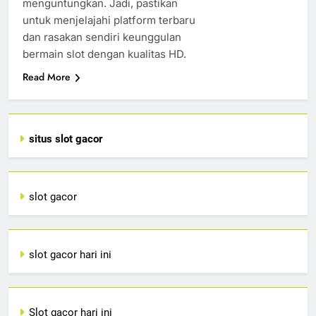
menguntungkan. Jadi, pastikan
untuk menjelajahi platform terbaru
dan rasakan sendiri keunggulan
bermain slot dengan kualitas HD.
Read More
situs slot gacor
slot gacor
slot gacor hari ini
Slot gacor hari ini