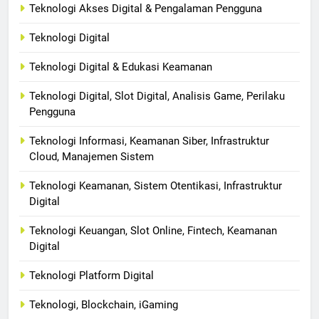
Teknologi Akses Digital & Pengalaman Pengguna
Teknologi Digital
Teknologi Digital & Edukasi Keamanan
Teknologi Digital, Slot Digital, Analisis Game, Perilaku
Pengguna
Teknologi Informasi, Keamanan Siber, Infrastruktur
Cloud, Manajemen Sistem
Teknologi Keamanan, Sistem Otentikasi, Infrastruktur
Digital
Teknologi Keuangan, Slot Online, Fintech, Keamanan
Digital
Teknologi Platform Digital
Teknologi, Blockchain, iGaming