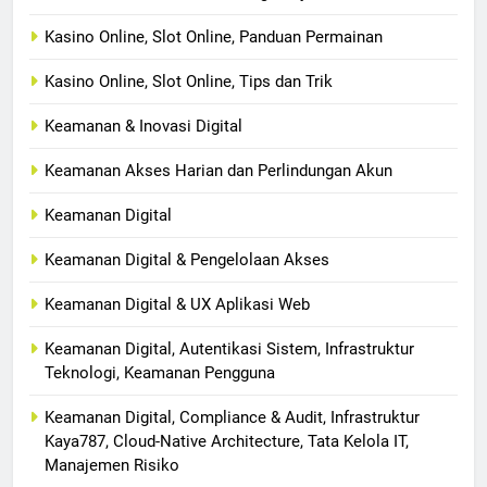
Kasino Online, Slot Online, Panduan Permainan
Kasino Online, Slot Online, Tips dan Trik
Keamanan & Inovasi Digital
Keamanan Akses Harian dan Perlindungan Akun
Keamanan Digital
Keamanan Digital & Pengelolaan Akses
Keamanan Digital & UX Aplikasi Web
Keamanan Digital, Autentikasi Sistem, Infrastruktur
Teknologi, Keamanan Pengguna
Keamanan Digital, Compliance & Audit, Infrastruktur
Kaya787, Cloud-Native Architecture, Tata Kelola IT,
Manajemen Risiko