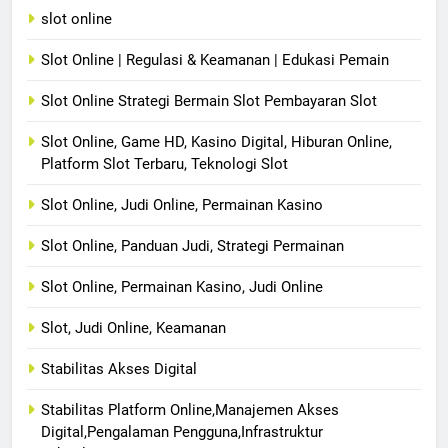
slot online
Slot Online | Regulasi & Keamanan | Edukasi Pemain
Slot Online Strategi Bermain Slot Pembayaran Slot
Slot Online, Game HD, Kasino Digital, Hiburan Online,
Platform Slot Terbaru, Teknologi Slot
Slot Online, Judi Online, Permainan Kasino
Slot Online, Panduan Judi, Strategi Permainan
Slot Online, Permainan Kasino, Judi Online
Slot, Judi Online, Keamanan
Stabilitas Akses Digital
Stabilitas Platform Online,Manajemen Akses
Digital,Pengalaman Pengguna,Infrastruktur