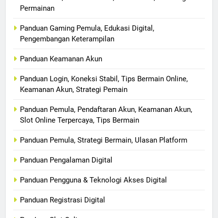
Permainan
Panduan Gaming Pemula, Edukasi Digital,
Pengembangan Keterampilan
Panduan Keamanan Akun
Panduan Login, Koneksi Stabil, Tips Bermain Online,
Keamanan Akun, Strategi Pemain
Panduan Pemula, Pendaftaran Akun, Keamanan Akun,
Slot Online Terpercaya, Tips Bermain
Panduan Pemula, Strategi Bermain, Ulasan Platform
Panduan Pengalaman Digital
Panduan Pengguna & Teknologi Akses Digital
Panduan Registrasi Digital