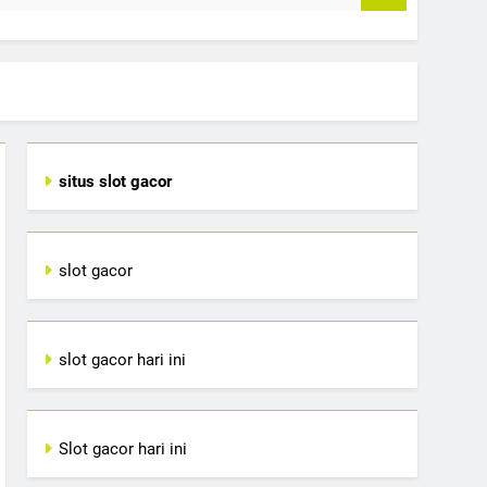
situs slot gacor
slot gacor
slot gacor hari ini
Slot gacor hari ini