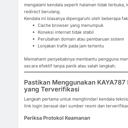
mengalami kendala seperti halaman tidak terbuka, l
redirect berulang.
Kendala ini biasanya dipengaruhi oleh beberapa fak
Cache browser yang menumpuk
Koneksi internet tidak stabil
Perubahan domain atau pembaruan sistem
Lonjakan trafik pada jam tertentu
Memahami penyebabnya membantu pengguna meng
secara efektif tanpa panik atau salah langkah.
Pastikan Menggunakan KAYA787 
yang Terverifikasi
Langkah pertama untuk menghindari kendala tekni
link login berasal dari sumber resmi dan terverifikas
Periksa Protokol Keamanan