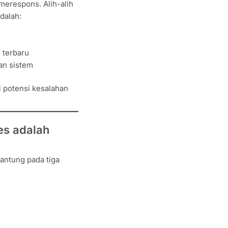
erespons. Alih-alih
dalah:
 terbaru
an sistem
i potensi kesalahan
ses adalah
gantung pada tiga