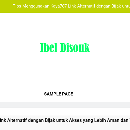
Tips Menggunakan Kaya787 Link Alternatif dengan Bijak un
Tips Aman Mengakses Edwinslot Alternatif Se
Daftar Pokemon787
Cara Menja
Tips Menggunakan Kaya787 Link Alternatif dengan Bijak un
Tips Aman Mengakses Edwinslot Alternatif Se
l Disouk
oleksi Fashion Premium Di Ibel Disouk.
Daftar Pokemon787
SAMPLE PAGE
f dengan Bijak untuk Akses yang Lebih Aman dan Terarah