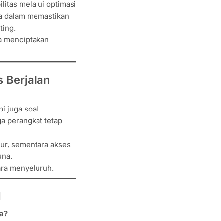
itas melalui optimasi
na dalam memastikan
ting.
na menciptakan
 Berjalan
i juga soal
a perangkat tetap
tur, sementara akses
una.
ra menyeluruh.
N
ka?