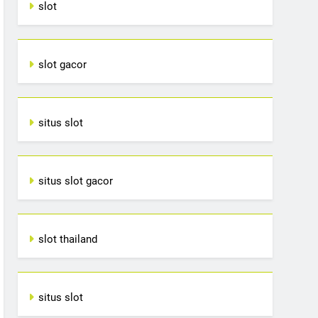
slot
slot gacor
situs slot
situs slot gacor
slot thailand
situs slot