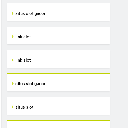
situs slot gacor
link slot
link slot
situs slot gacor
situs slot