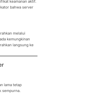
ikat keamanan aktif.
dikator bahwa server
rahkan melalui
 ada kemungkinan
arahkan langsung ke
er
n lama tetap
ak sempurna.