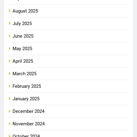
August 2025
July 2025
June 2025
May 2025
April 2025
March 2025
February 2025
January 2025
December 2024
November 2024
October 2024