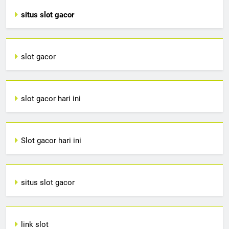
situs slot gacor
slot gacor
slot gacor hari ini
Slot gacor hari ini
situs slot gacor
link slot