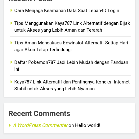
Cara Menjaga Keamanan Data Saat Lebah4D Login
Tips Menggunakan Kaya787 Link Alternatif dengan Bijak
untuk Akses yang Lebih Aman dan Terarah
Tips Aman Mengakses Edwinslot Alternatif Setiap Hari
agar Akun Tetap Terlindungi
Daftar Pokemon787 Jadi Lebih Mudah dengan Panduan
Ini
Kaya787 Link Alternatif dan Pentingnya Koneksi Internet
Stabil untuk Akses yang Lebih Nyaman
Recent Comments
A WordPress Commenter
on
Hello world!