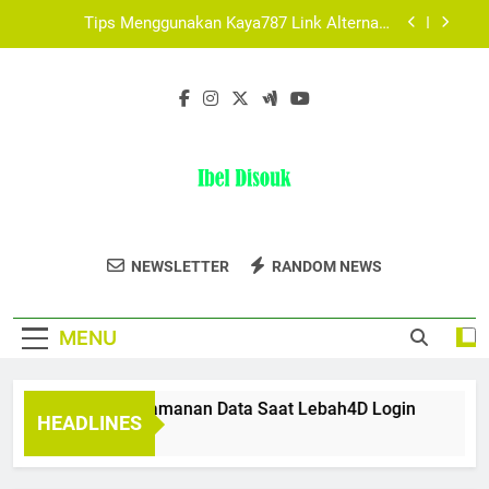
Skip
Terarah
Tips Aman Mengakses Edwinslot Alternatif
to
Setiap Hari agar Akun Tetap Terlindungi
content
Daftar Pokemon787 Jadi Lebih Mudah dengan
Panduan Ini
Cara Menjaga Keamanan Data Saat Lebah4D
Login
Tips Menggunakan Kaya787 Link Alternatif
dengan Bijak untuk Akses yang Lebih Aman dan
Terarah
Tips Aman Mengakses Edwinslot Alternatif
Setiap Hari agar Akun Tetap Terlindungi
Ibel Disouk
Temukan Koleksi Fashion Premium Di Ibel
Daftar Pokemon787 Jadi Lebih Mudah dengan
NEWSLETTER
RANDOM NEWS
Panduan Ini
Disouk.
MENU
ra Menjaga Keamanan Data Saat Lebah4D Login
Tips 
HEADLINES
Months Ago
2 Month