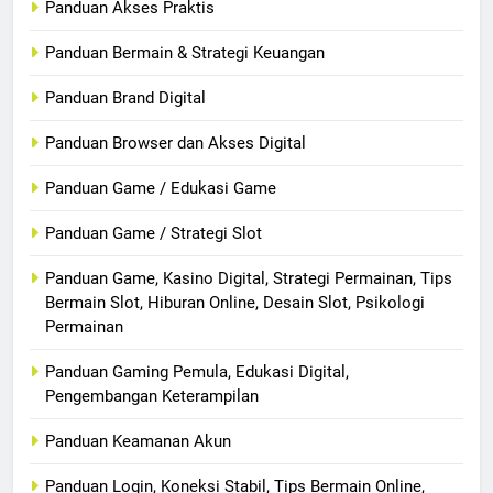
Panduan Akses Praktis
Panduan Bermain & Strategi Keuangan
Panduan Brand Digital
Panduan Browser dan Akses Digital
Panduan Game / Edukasi Game
Panduan Game / Strategi Slot
Panduan Game, Kasino Digital, Strategi Permainan, Tips
Bermain Slot, Hiburan Online, Desain Slot, Psikologi
Permainan
Panduan Gaming Pemula, Edukasi Digital,
Pengembangan Keterampilan
Panduan Keamanan Akun
Panduan Login, Koneksi Stabil, Tips Bermain Online,