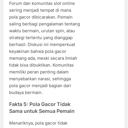
Forum dan komunitas slot online
sering menjadi tempat di mana
pola gacor dibicarakan. Pemain
saling berbagi pengalaman tentang
waktu bermain, urutan spin, atau
strategi tertentu yang dianggap
berhasil. Diskusi ini memperkuat
keyakinan bahwa pola gacor
memang ada, meski secara ilmiah
tidak bisa dibuktikan. Komunitas
memiliki peran penting dalam
menyebarkan narasi, sehingga
pola gacor menjadi bagian dari
budaya bermain.
Fakta 5: Pola Gacor Tidak
Sama untuk Semua Pemain
Menariknya, pola gacor tidak