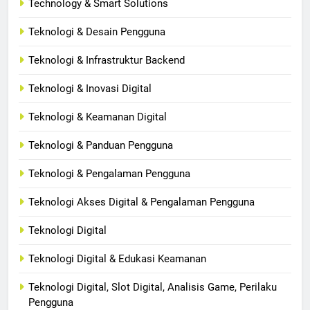
Technology & Smart Solutions
Teknologi & Desain Pengguna
Teknologi & Infrastruktur Backend
Teknologi & Inovasi Digital
Teknologi & Keamanan Digital
Teknologi & Panduan Pengguna
Teknologi & Pengalaman Pengguna
Teknologi Akses Digital & Pengalaman Pengguna
Teknologi Digital
Teknologi Digital & Edukasi Keamanan
Teknologi Digital, Slot Digital, Analisis Game, Perilaku
Pengguna