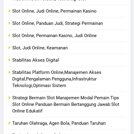
Slot Online, Judi Online, Permainan Kasino
Slot Online, Panduan Judi, Strategi Permainan
Slot Online, Permainan Kasino, Judi Online
Slot, Judi Online, Keamanan
Stabilitas Akses Digital
Stabilitas Platform Online,Manajemen Akses
Digital,Pengalaman Pengguna,Infrastruktur
Teknologi,Optimasi Sistem
Strategi Bermain Slot Manajemen Modal Pemain Tips
Slot Online Panduan Bermain Bertanggung Jawab Slot
Online Edukatif
Taruhan Olahraga, Agen Bola, Panduan Taruhan