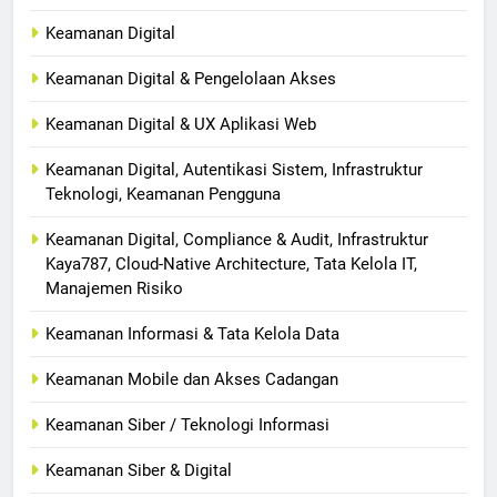
Keamanan Digital
Keamanan Digital & Pengelolaan Akses
Keamanan Digital & UX Aplikasi Web
Keamanan Digital, Autentikasi Sistem, Infrastruktur
Teknologi, Keamanan Pengguna
Keamanan Digital, Compliance & Audit, Infrastruktur
Kaya787, Cloud-Native Architecture, Tata Kelola IT,
Manajemen Risiko
Keamanan Informasi & Tata Kelola Data
Keamanan Mobile dan Akses Cadangan
Keamanan Siber / Teknologi Informasi
Keamanan Siber & Digital