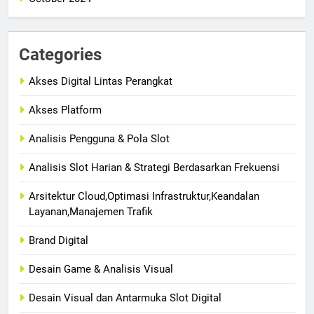
Categories
Akses Digital Lintas Perangkat
Akses Platform
Analisis Pengguna & Pola Slot
Analisis Slot Harian & Strategi Berdasarkan Frekuensi
Arsitektur Cloud,Optimasi Infrastruktur,Keandalan
Layanan,Manajemen Trafik
Brand Digital
Desain Game & Analisis Visual
Desain Visual dan Antarmuka Slot Digital