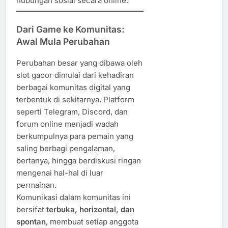
hubungan sosial secara online.
Dari Game ke Komunitas:
Awal Mula Perubahan
Perubahan besar yang dibawa oleh
slot gacor dimulai dari kehadiran
berbagai komunitas digital yang
terbentuk di sekitarnya. Platform
seperti Telegram, Discord, dan
forum online menjadi wadah
berkumpulnya para pemain yang
saling berbagi pengalaman,
bertanya, hingga berdiskusi ringan
mengenai hal-hal di luar
permainan.
Komunikasi dalam komunitas ini
bersifat
terbuka, horizontal, dan
spontan
, membuat setiap anggota