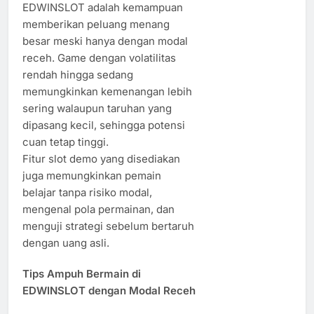
EDWINSLOT adalah kemampuan
memberikan peluang menang
besar meski hanya dengan modal
receh. Game dengan volatilitas
rendah hingga sedang
memungkinkan kemenangan lebih
sering walaupun taruhan yang
dipasang kecil, sehingga potensi
cuan tetap tinggi.
Fitur slot demo yang disediakan
juga memungkinkan pemain
belajar tanpa risiko modal,
mengenal pola permainan, dan
menguji strategi sebelum bertaruh
dengan uang asli.
Tips Ampuh Bermain di
EDWINSLOT dengan Modal Receh