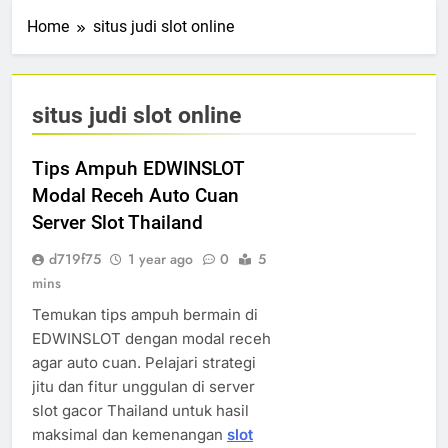
Home
situs judi slot online
situs judi slot online
Tips Ampuh EDWINSLOT
Modal Receh Auto Cuan
Server Slot Thailand
d719f75
1 year ago
0
5
mins
Temukan tips ampuh bermain di
EDWINSLOT dengan modal receh
agar auto cuan. Pelajari strategi
jitu dan fitur unggulan di server
slot gacor Thailand untuk hasil
maksimal dan kemenangan
slot