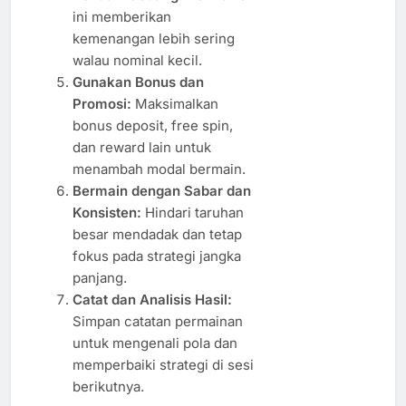
ini memberikan
kemenangan lebih sering
walau nominal kecil.
Gunakan Bonus dan
Promosi:
Maksimalkan
bonus deposit, free spin,
dan reward lain untuk
menambah modal bermain.
Bermain dengan Sabar dan
Konsisten:
Hindari taruhan
besar mendadak dan tetap
fokus pada strategi jangka
panjang.
Catat dan Analisis Hasil:
Simpan catatan permainan
untuk mengenali pola dan
memperbaiki strategi di sesi
berikutnya.