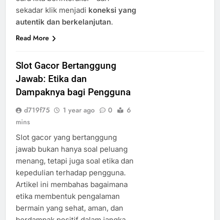
sekadar klik menjadi
koneksi yang
autentik dan berkelanjutan
.
Read More
Slot Gacor Bertanggung
Jawab: Etika dan
Dampaknya bagi Pengguna
d719f75
1 year ago
0
6
mins
Slot gacor yang bertanggung
jawab bukan hanya soal peluang
menang, tetapi juga soal etika dan
kepedulian terhadap pengguna.
Artikel ini membahas bagaimana
etika membentuk pengalaman
bermain yang sehat, aman, dan
berdampak positif dalam jangka