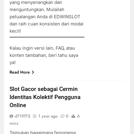
yang menyenangkan dan
menguntungkan. Mulailah
petualangan Anda di EDWINSLOT
dan raih cuan konsisten dari modal
kecil!
Kalau ingin versi lain, FAQ, atau
konten tambahan, beri tahu saya
ya!
Read More
Slot Gacor sebagai Cermin
Identitas Kolektif Pengguna
Online
d719f75
1 year ago
0
6
mins
Temukan bagaimana fenomena