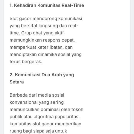
1.
Kehadiran Komunitas Real-Time
Slot gacor mendorong komunikasi
yang bersifat langsung dan real-
time. Grup chat yang aktif
memungkinkan respons cepat,
memperkuat keterlibatan, dan
menciptakan dinamika sosial yang
terus bergerak.
2.
Komunikasi Dua Arah yang
Setara
Berbeda dari media sosial
konvensional yang sering
memunculkan dominasi oleh tokoh
publik atau algoritma popularitas,
komunitas slot gacor memberikan
ruang bagi siapa saja untuk