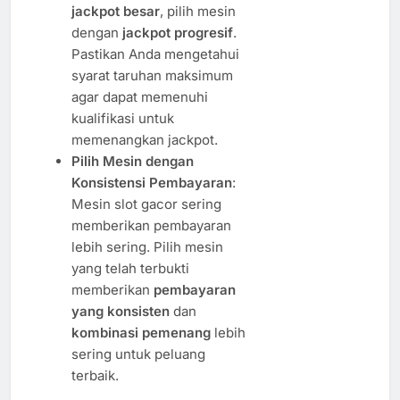
jackpot besar
, pilih mesin
dengan
jackpot progresif
.
Pastikan Anda mengetahui
syarat taruhan maksimum
agar dapat memenuhi
kualifikasi untuk
memenangkan jackpot.
Pilih Mesin dengan
Konsistensi Pembayaran
:
Mesin slot gacor sering
memberikan pembayaran
lebih sering. Pilih mesin
yang telah terbukti
memberikan
pembayaran
yang konsisten
dan
kombinasi pemenang
lebih
sering untuk peluang
terbaik.