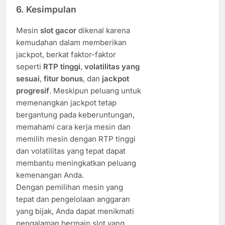
6.
Kesimpulan
Mesin
slot gacor
dikenal karena
kemudahan dalam memberikan
jackpot, berkat faktor-faktor
seperti
RTP tinggi
,
volatilitas yang
sesuai
,
fitur bonus
, dan
jackpot
progresif
. Meskipun peluang untuk
memenangkan jackpot tetap
bergantung pada keberuntungan,
memahami cara kerja mesin dan
memilih mesin dengan RTP tinggi
dan volatilitas yang tepat dapat
membantu meningkatkan peluang
kemenangan Anda.
Dengan pemilihan mesin yang
tepat dan pengelolaan anggaran
yang bijak, Anda dapat menikmati
pengalaman bermain slot yang