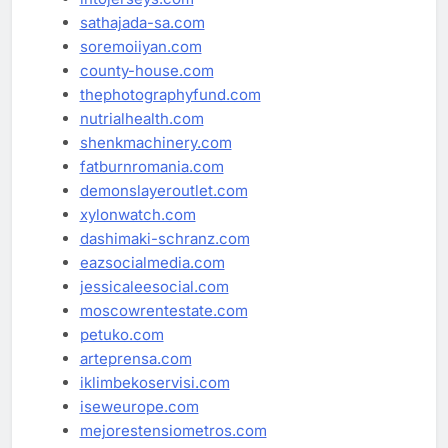
sathajada-sa.com
soremoiiyan.com
county-house.com
thephotographyfund.com
nutrialhealth.com
shenkmachinery.com
fatburnromania.com
demonslayeroutlet.com
xylonwatch.com
dashimaki-schranz.com
eazsocialmedia.com
jessicaleesocial.com
moscowrentestate.com
petuko.com
arteprensa.com
iklimbekoservisi.com
iseweurope.com
mejorestensiometros.com