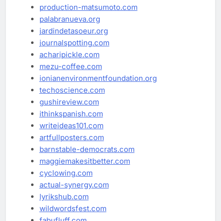
production-matsumoto.com
palabranueva.org
jardindetasoeur.org
journalspotting.com
acharipickle.com
mezu-coffee.com
ionianenvironmentfoundation.org
techoscience.com
gushireview.com
ithinkspanish.com
writeideas101.com
artfullposters.com
barnstable-democrats.com
maggiemakesitbetter.com
cyclowing.com
actual-synergy.com
lyrikshub.com
wildwordsfest.com
fabufluff.com