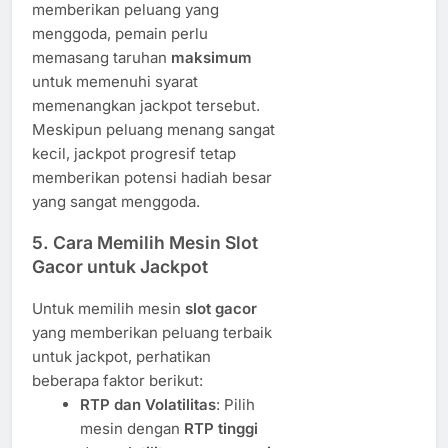
memberikan peluang yang
menggoda, pemain perlu
memasang taruhan
maksimum
untuk memenuhi syarat
memenangkan jackpot tersebut.
Meskipun peluang menang sangat
kecil, jackpot progresif tetap
memberikan potensi hadiah besar
yang sangat menggoda.
5.
Cara Memilih Mesin Slot
Gacor untuk Jackpot
Untuk memilih mesin
slot gacor
yang memberikan peluang terbaik
untuk jackpot, perhatikan
beberapa faktor berikut:
RTP dan Volatilitas
: Pilih
mesin dengan
RTP tinggi