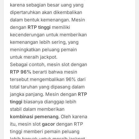
karena sebagian besar uang yang
dipertaruhkan akan dikembalikan
dalam bentuk kemenangan. Mesin
dengan
RTP tinggi
memiliki
kecenderungan untuk memberikan
kemenangan lebih sering, yang
meningkatkan peluang pemain
untuk meraih jackpot.
Sebagai contoh, mesin slot dengan
RTP 96%
berarti bahwa mesin
tersebut mengembalikan 96% dari
total taruhan yang dipasang dalam
jangka panjang. Mesin dengan
RTP
tinggi
biasanya dianggap lebih
stabil dalam memberikan
kombinasi pemenang
. Oleh karena
itu, mesin slot
gacor
dengan RTP
tinggi memberi pemain peluang
lebih banyak untuk meraih jackpot