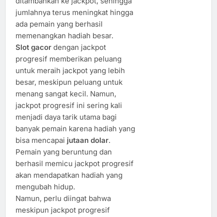
ditambahkan ke jackpot, sehingga
jumlahnya terus meningkat hingga
ada pemain yang berhasil
memenangkan hadiah besar.
Slot gacor
dengan jackpot
progresif memberikan peluang
untuk meraih jackpot yang lebih
besar, meskipun peluang untuk
menang sangat kecil. Namun,
jackpot progresif ini sering kali
menjadi daya tarik utama bagi
banyak pemain karena hadiah yang
bisa mencapai
jutaan dolar
.
Pemain yang beruntung dan
berhasil memicu jackpot progresif
akan mendapatkan hadiah yang
mengubah hidup.
Namun, perlu diingat bahwa
meskipun jackpot progresif