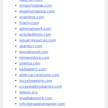
nimportnawak.com
angelisimashop.com
oriandme.com
fluerly.com
sphmnetwork.com
acte3editions.com
jaguarresources.com
geardurr.com
alsudaisoud.com
mimarestore.com
onetisa.com
ka2kadeh2.com
aldercarcarehome.com
mcsstreaming.com
jcceewatkinsbarney.com
bilkem.org
greatlakeslore.com
infinitelyadaydreamer.com