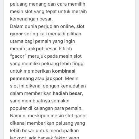
peluang menang dan cara memilih
mesin slot yang tepat untuk meraih
kemenangan besar.
Dalam dunia perjudian online,
slot
gacor
sering kali menjadi pilihan
utama bagi pemain yang ingin
meraih
jackpot
besar. Istilah
“gacor” merujuk pada mesin slot
yang memiliki peluang lebih tinggi
untuk memberikan
kombinasi
pemenang
atau
jackpot
. Mesin
slot ini dikenal dengan kemudahan
dalam memberikan
hadiah besar
,
yang membuatnya semakin
populer di kalangan para pemain.
Namun, meskipun mesin slot gacor
dikenal memberikan peluang yang
lebih besar untuk mendapatkan
jackpot, ada banyak faktor yang