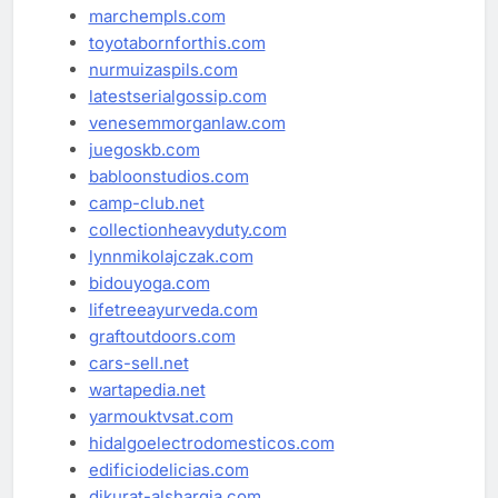
marchempls.com
toyotabornforthis.com
nurmuizaspils.com
latestserialgossip.com
venesemmorganlaw.com
juegoskb.com
babloonstudios.com
camp-club.net
collectionheavyduty.com
lynnmikolajczak.com
bidouyoga.com
lifetreeayurveda.com
graftoutdoors.com
cars-sell.net
wartapedia.net
yarmouktvsat.com
hidalgoelectrodomesticos.com
edificiodelicias.com
dikurat-alsharqia.com