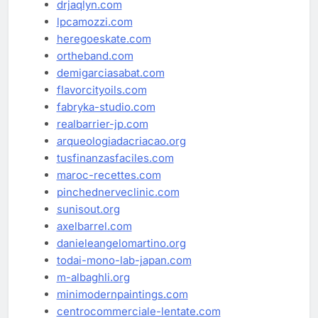
drjaqlyn.com
lpcamozzi.com
heregoeskate.com
ortheband.com
demigarciasabat.com
flavorcityoils.com
fabryka-studio.com
realbarrier-jp.com
arqueologiadacriacao.org
tusfinanzasfaciles.com
maroc-recettes.com
pinchednerveclinic.com
sunisout.org
axelbarrel.com
danieleangelomartino.org
todai-mono-lab-japan.com
m-albaghli.org
minimodernpaintings.com
centrocommerciale-lentate.com