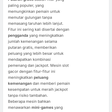
paling populer, yang
memungkinkan pemain untuk
memutar gulungan tanpa
memasang taruhan lebih lanjut.
Fitur ini sering kali disertai dengan
pengganda
yang meningkatkan
jumlah kemenangan selama
putaran gratis, memberikan
peluang yang lebih besar untuk
mendapatkan kombinasi
pemenang dan jackpot. Mesin slot
gacor dengan fitur-fitur ini
meningkatkan
peluang
kemenangan
dan memberi pemain
kesempatan untuk meraih jackpot
tanpa risiko tambahan.
Beberapa mesin bahkan
menawarkan
mini-games
yang