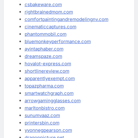
csbakeware.com
rightbrainedmom.com
comfortpaintingandremodelingnv.com
cinematiccaptures.com
phantommobil.com
bluemonkeyperformance.com
ayintaphaber.com
dreamspaze.com
hovalot-express.com
shortlinereview.com
apparentlyexempt.com
topazpharma.com
smartwatchgraph.com
arrowgamingglasses.com
marltonbistro.com
sunumvaaz.com
printersbin.com
yvonnegpearson.com
dragonpicture.net