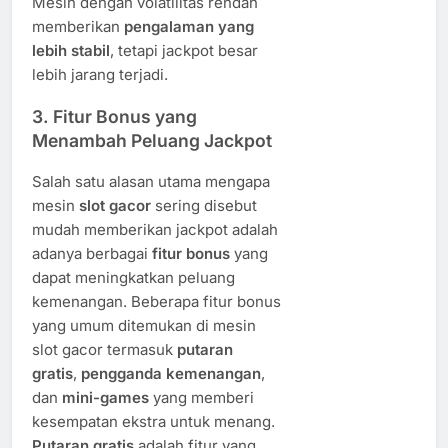
Mesin dengan volatilitas rendah
memberikan
pengalaman yang
lebih stabil
, tetapi jackpot besar
lebih jarang terjadi.
3.
Fitur Bonus yang
Menambah Peluang Jackpot
Salah satu alasan utama mengapa
mesin
slot gacor
sering disebut
mudah memberikan jackpot adalah
adanya berbagai
fitur bonus
yang
dapat meningkatkan peluang
kemenangan. Beberapa fitur bonus
yang umum ditemukan di mesin
slot gacor termasuk
putaran
gratis
,
pengganda kemenangan
,
dan
mini-games
yang memberi
kesempatan ekstra untuk menang.
Putaran gratis
adalah fitur yang