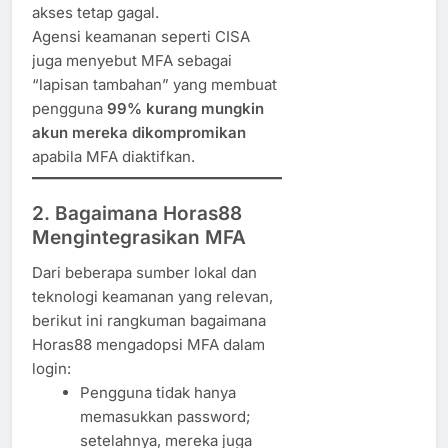
akses tetap gagal.
Agensi keamanan seperti CISA
juga menyebut MFA sebagai
“lapisan tambahan” yang membuat
pengguna
99% kurang mungkin
akun mereka dikompromikan
apabila MFA diaktifkan.
2. Bagaimana Horas88
Mengintegrasikan MFA
Dari beberapa sumber lokal dan
teknologi keamanan yang relevan,
berikut ini rangkuman bagaimana
Horas88 mengadopsi MFA dalam
login:
Pengguna tidak hanya
memasukkan password;
setelahnya, mereka juga