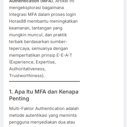
Authentication (MFA)
. Artikel ini
mengeksplorasi bagaimana
integrasi MFA dalam proses login
Horas88 membantu meningkatkan
keamanan, tantangan yang
mungkin muncul, dan praktik
terbaik berdasarkan sumber-
tepercaya, semuanya dengan
memperhatikan prinsip E-E-A-T
(Experience, Expertise,
Authoritativeness,
Trustworthiness).
1. Apa Itu MFA dan Kenapa
Penting
Multi-Faktor Authentication adalah
metode autentikasi yang meminta
pengguna menyediakan dua atau