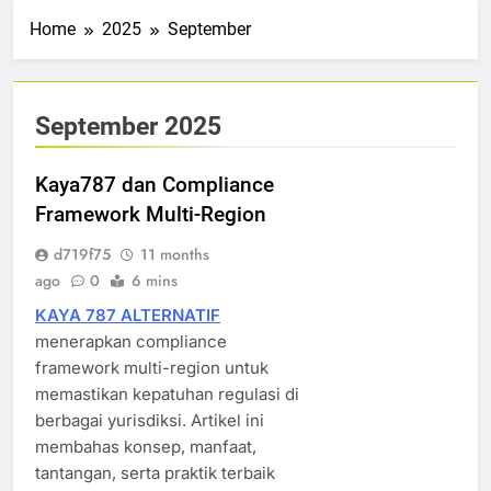
Home
2025
September
September 2025
Kaya787 dan Compliance
Framework Multi-Region
d719f75
11 months
ago
0
6 mins
KAYA 787 ALTERNATIF
menerapkan compliance
framework multi-region untuk
memastikan kepatuhan regulasi di
berbagai yurisdiksi. Artikel ini
membahas konsep, manfaat,
tantangan, serta praktik terbaik