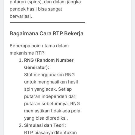
putaran (spins), dan dalam jangka
pendek hasil bisa sangat
bervariasi.
Bagaimana Cara RTP Bekerja
Beberapa poin utama dalam
mekanisme RTP:
RNG (Random Number
Generator):
Slot menggunakan RNG
untuk menghasilkan hasil
spin yang acak. Setiap
putaran independen dari
putaran sebelumnya; RNG
memastikan tidak ada pola
yang bisa diprediksi.
Simulasi dan Teori:
RTP biasanya ditentukan