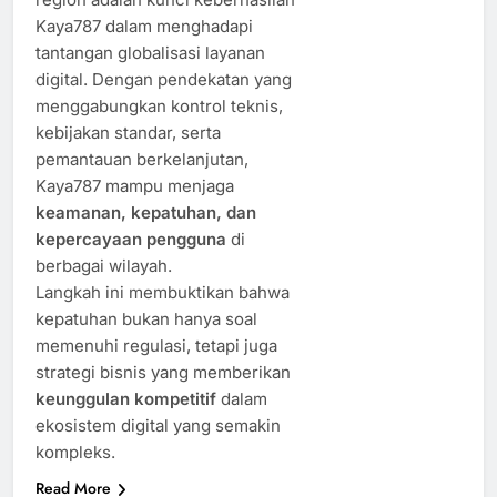
Kaya787 dalam menghadapi
tantangan globalisasi layanan
digital. Dengan pendekatan yang
menggabungkan kontrol teknis,
kebijakan standar, serta
pemantauan berkelanjutan,
Kaya787 mampu menjaga
keamanan, kepatuhan, dan
kepercayaan pengguna
di
berbagai wilayah.
Langkah ini membuktikan bahwa
kepatuhan bukan hanya soal
memenuhi regulasi, tetapi juga
strategi bisnis yang memberikan
keunggulan kompetitif
dalam
ekosistem digital yang semakin
kompleks.
Read More