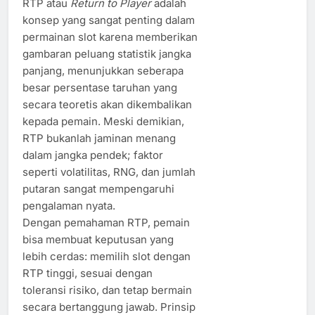
RTP atau
Return to Player
adalah
konsep yang sangat penting dalam
permainan slot karena memberikan
gambaran peluang statistik jangka
panjang, menunjukkan seberapa
besar persentase taruhan yang
secara teoretis akan dikembalikan
kepada pemain. Meski demikian,
RTP bukanlah jaminan menang
dalam jangka pendek; faktor
seperti volatilitas, RNG, dan jumlah
putaran sangat mempengaruhi
pengalaman nyata.
Dengan pemahaman RTP, pemain
bisa membuat keputusan yang
lebih cerdas: memilih slot dengan
RTP tinggi, sesuai dengan
toleransi risiko, dan tetap bermain
secara bertanggung jawab. Prinsip