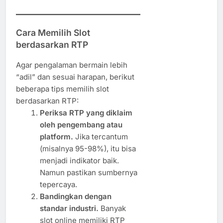
Cara Memilih Slot
berdasarkan RTP
Agar pengalaman bermain lebih
“adil” dan sesuai harapan, berikut
beberapa tips memilih slot
berdasarkan RTP:
Periksa RTP yang diklaim
oleh pengembang atau
platform.
Jika tercantum
(misalnya 95-98%), itu bisa
menjadi indikator baik.
Namun pastikan sumbernya
tepercaya.
Bandingkan dengan
standar industri.
Banyak
slot online memiliki RTP