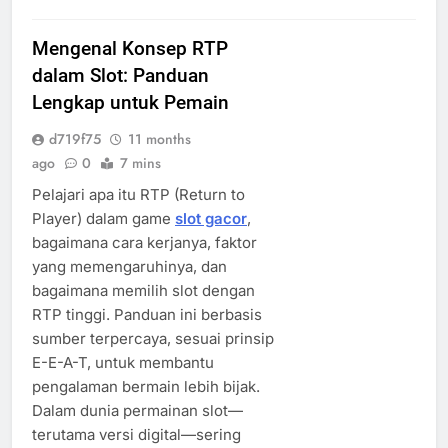
Mengenal Konsep RTP
dalam Slot: Panduan
Lengkap untuk Pemain
d719f75
11 months
ago
0
7 mins
Pelajari apa itu RTP (Return to
Player) dalam game
slot gacor
,
bagaimana cara kerjanya, faktor
yang memengaruhinya, dan
bagaimana memilih slot dengan
RTP tinggi. Panduan ini berbasis
sumber terpercaya, sesuai prinsip
E-E-A-T, untuk membantu
pengalaman bermain lebih bijak.
Dalam dunia permainan slot—
terutama versi digital—sering