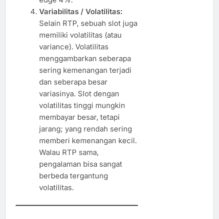
Variabilitas / Volatilitas:
Selain RTP, sebuah slot juga
memiliki volatilitas (atau
variance). Volatilitas
menggambarkan seberapa
sering kemenangan terjadi
dan seberapa besar
variasinya. Slot dengan
volatilitas tinggi mungkin
membayar besar, tetapi
jarang; yang rendah sering
memberi kemenangan kecil.
Walau RTP sama,
pengalaman bisa sangat
berbeda tergantung
volatilitas.