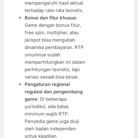
mempengaruhi hasil aktual
terhadap rata-rata teoretis.
Bonus dan fitur khusus:
Game dengan bonus fitur,
free spin, multiplier, atau
jackpot bisa mengubah
dinamika pembayaran. RTP
umumnya sudah
memperhitungkan ini dalam
perhitungan teoretis, tapi
variasi sesaat bisa besar.
Pengaturan regional
regulasi dan pengembang
game:
Di beberapa
yurisdiksi, ada batas
minimum wajib RTP.
Penyedia game juga diuji
oleh badan independen
untuk keadilan.