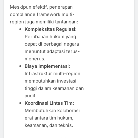
Meskipun efektif, penerapan
compliance framework multi-
region juga memiliki tantangan:
Kompleksitas Regulasi
:
Perubahan hukum yang
cepat di berbagai negara
menuntut adaptasi terus-
menerus.
Biaya Implementasi
:
Infrastruktur multi-region
membutuhkan investasi
tinggi dalam keamanan dan
audit.
Koordinasi Lintas Tim
:
Membutuhkan kolaborasi
erat antara tim hukum,
keamanan, dan teknis.