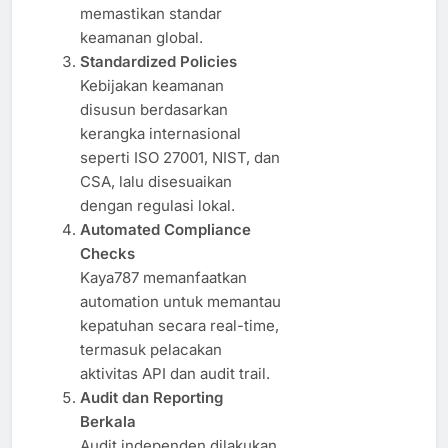
memastikan standar
keamanan global.
Standardized Policies
Kebijakan keamanan
disusun berdasarkan
kerangka internasional
seperti ISO 27001, NIST, dan
CSA, lalu disesuaikan
dengan regulasi lokal.
Automated Compliance
Checks
Kaya787 memanfaatkan
automation untuk memantau
kepatuhan secara real-time,
termasuk pelacakan
aktivitas API dan audit trail.
Audit dan Reporting
Berkala
Audit independen dilakukan