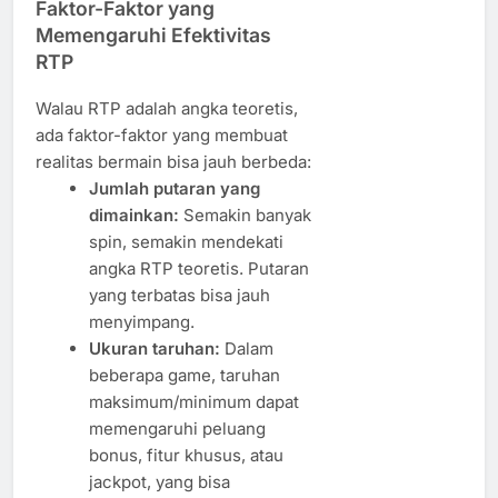
Faktor-Faktor yang
Memengaruhi Efektivitas
RTP
Walau RTP adalah angka teoretis,
ada faktor-faktor yang membuat
realitas bermain bisa jauh berbeda:
Jumlah putaran yang
dimainkan:
Semakin banyak
spin, semakin mendekati
angka RTP teoretis. Putaran
yang terbatas bisa jauh
menyimpang.
Ukuran taruhan:
Dalam
beberapa game, taruhan
maksimum/minimum dapat
memengaruhi peluang
bonus, fitur khusus, atau
jackpot, yang bisa