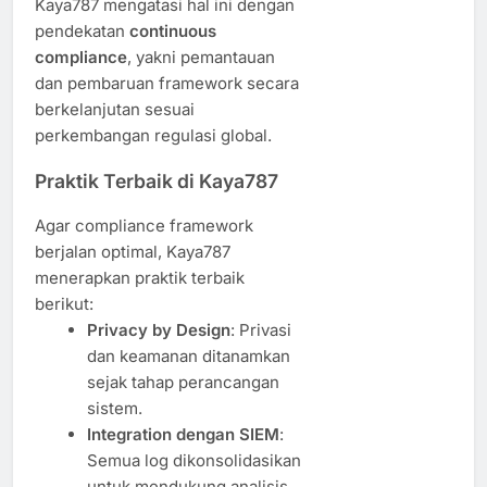
Kaya787 mengatasi hal ini dengan
pendekatan
continuous
compliance
, yakni pemantauan
dan pembaruan framework secara
berkelanjutan sesuai
perkembangan regulasi global.
Praktik Terbaik di Kaya787
Agar compliance framework
berjalan optimal, Kaya787
menerapkan praktik terbaik
berikut:
Privacy by Design
: Privasi
dan keamanan ditanamkan
sejak tahap perancangan
sistem.
Integration dengan SIEM
:
Semua log dikonsolidasikan
untuk mendukung analisis