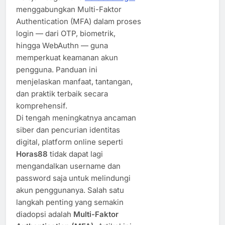
menggabungkan Multi-Faktor
Authentication (MFA) dalam proses
login — dari OTP, biometrik,
hingga WebAuthn — guna
memperkuat keamanan akun
pengguna. Panduan ini
menjelaskan manfaat, tantangan,
dan praktik terbaik secara
komprehensif.
Di tengah meningkatnya ancaman
siber dan pencurian identitas
digital, platform online seperti
Horas88
tidak dapat lagi
mengandalkan username dan
password saja untuk melindungi
akun penggunanya. Salah satu
langkah penting yang semakin
diadopsi adalah
Multi-Faktor