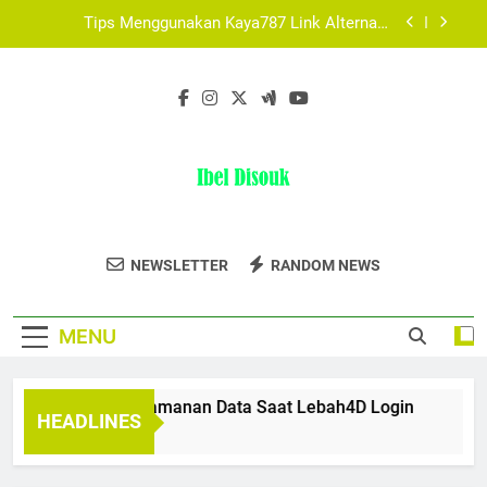
Skip
Terarah
Tips Aman Mengakses Edwinslot Alternatif
to
Setiap Hari agar Akun Tetap Terlindungi
content
Daftar Pokemon787 Jadi Lebih Mudah dengan
Panduan Ini
Cara Menjaga Keamanan Data Saat Lebah4D
Login
Tips Menggunakan Kaya787 Link Alternatif
dengan Bijak untuk Akses yang Lebih Aman dan
Terarah
Tips Aman Mengakses Edwinslot Alternatif
Setiap Hari agar Akun Tetap Terlindungi
Ibel Disouk
Temukan Koleksi Fashion Premium Di Ibel
Daftar Pokemon787 Jadi Lebih Mudah dengan
NEWSLETTER
RANDOM NEWS
Panduan Ini
Disouk.
MENU
ra Menjaga Keamanan Data Saat Lebah4D Login
Tips M
HEADLINES
Months Ago
2 Month