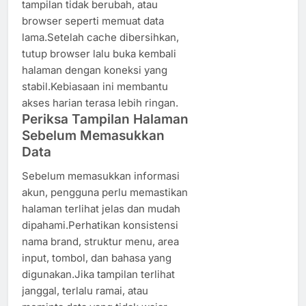
tampilan tidak berubah, atau
browser seperti memuat data
lama.Setelah cache dibersihkan,
tutup browser lalu buka kembali
halaman dengan koneksi yang
stabil.Kebiasaan ini membantu
akses harian terasa lebih ringan.
Periksa Tampilan Halaman
Sebelum Memasukkan
Data
Sebelum memasukkan informasi
akun, pengguna perlu memastikan
halaman terlihat jelas dan mudah
dipahami.Perhatikan konsistensi
nama brand, struktur menu, area
input, tombol, dan bahasa yang
digunakan.Jika tampilan terlihat
janggal, terlalu ramai, atau