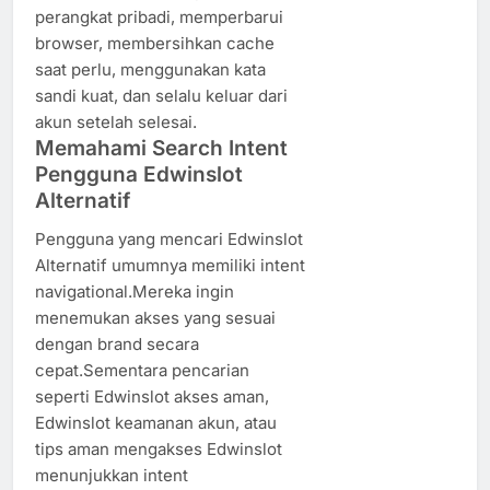
perangkat pribadi, memperbarui
browser, membersihkan cache
saat perlu, menggunakan kata
sandi kuat, dan selalu keluar dari
akun setelah selesai.
Memahami Search Intent
Pengguna Edwinslot
Alternatif
Pengguna yang mencari Edwinslot
Alternatif umumnya memiliki intent
navigational.Mereka ingin
menemukan akses yang sesuai
dengan brand secara
cepat.Sementara pencarian
seperti Edwinslot akses aman,
Edwinslot keamanan akun, atau
tips aman mengakses Edwinslot
menunjukkan intent