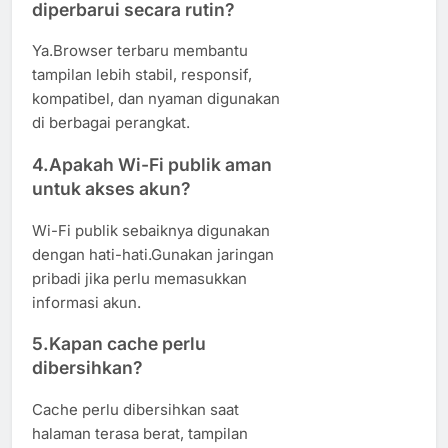
diperbarui secara rutin?
Ya.Browser terbaru membantu
tampilan lebih stabil, responsif,
kompatibel, dan nyaman digunakan
di berbagai perangkat.
4.Apakah Wi-Fi publik aman
untuk akses akun?
Wi-Fi publik sebaiknya digunakan
dengan hati-hati.Gunakan jaringan
pribadi jika perlu memasukkan
informasi akun.
5.Kapan cache perlu
dibersihkan?
Cache perlu dibersihkan saat
halaman terasa berat, tampilan