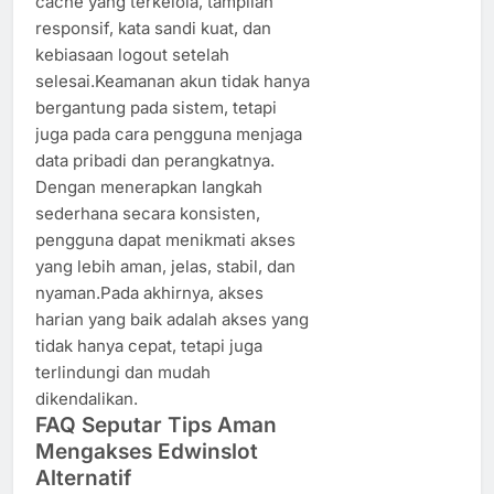
cache yang terkelola, tampilan
responsif, kata sandi kuat, dan
kebiasaan logout setelah
selesai.Keamanan akun tidak hanya
bergantung pada sistem, tetapi
juga pada cara pengguna menjaga
data pribadi dan perangkatnya.
Dengan menerapkan langkah
sederhana secara konsisten,
pengguna dapat menikmati akses
yang lebih aman, jelas, stabil, dan
nyaman.Pada akhirnya, akses
harian yang baik adalah akses yang
tidak hanya cepat, tetapi juga
terlindungi dan mudah
dikendalikan.
FAQ Seputar Tips Aman
Mengakses Edwinslot
Alternatif