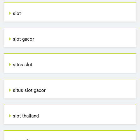
slot
slot gacor
situs slot
situs slot gacor
slot thailand