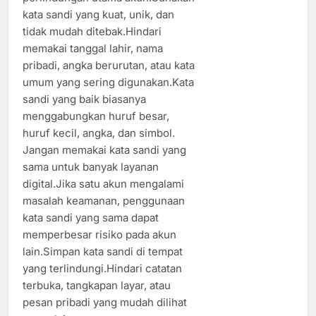
kata sandi yang kuat, unik, dan
tidak mudah ditebak.Hindari
memakai tanggal lahir, nama
pribadi, angka berurutan, atau kata
umum yang sering digunakan.Kata
sandi yang baik biasanya
menggabungkan huruf besar,
huruf kecil, angka, dan simbol.
Jangan memakai kata sandi yang
sama untuk banyak layanan
digital.Jika satu akun mengalami
masalah keamanan, penggunaan
kata sandi yang sama dapat
memperbesar risiko pada akun
lain.Simpan kata sandi di tempat
yang terlindungi.Hindari catatan
terbuka, tangkapan layar, atau
pesan pribadi yang mudah dilihat