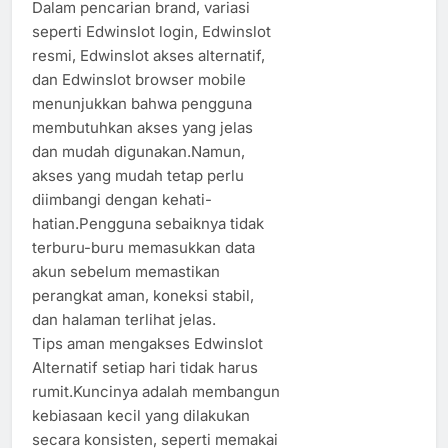
Dalam pencarian brand, variasi
seperti Edwinslot login, Edwinslot
resmi, Edwinslot akses alternatif,
dan Edwinslot browser mobile
menunjukkan bahwa pengguna
membutuhkan akses yang jelas
dan mudah digunakan.Namun,
akses yang mudah tetap perlu
diimbangi dengan kehati-
hatian.Pengguna sebaiknya tidak
terburu-buru memasukkan data
akun sebelum memastikan
perangkat aman, koneksi stabil,
dan halaman terlihat jelas.
Tips aman mengakses Edwinslot
Alternatif setiap hari tidak harus
rumit.Kuncinya adalah membangun
kebiasaan kecil yang dilakukan
secara konsisten, seperti memakai