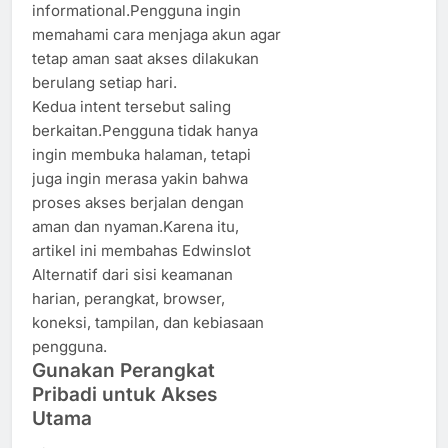
informational.Pengguna ingin
memahami cara menjaga akun agar
tetap aman saat akses dilakukan
berulang setiap hari.
Kedua intent tersebut saling
berkaitan.Pengguna tidak hanya
ingin membuka halaman, tetapi
juga ingin merasa yakin bahwa
proses akses berjalan dengan
aman dan nyaman.Karena itu,
artikel ini membahas Edwinslot
Alternatif dari sisi keamanan
harian, perangkat, browser,
koneksi, tampilan, dan kebiasaan
pengguna.
Gunakan Perangkat
Pribadi untuk Akses
Utama