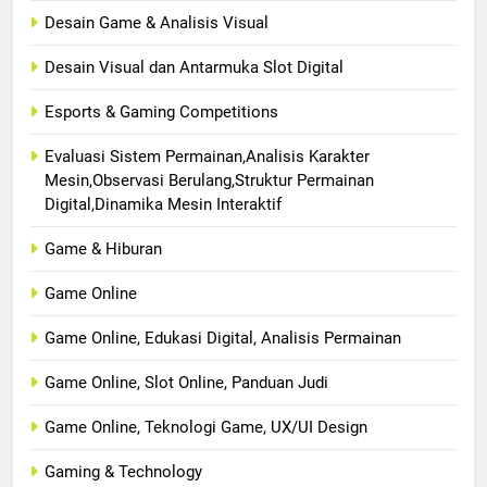
Desain Game & Analisis Visual
Desain Visual dan Antarmuka Slot Digital
Esports & Gaming Competitions
Evaluasi Sistem Permainan,Analisis Karakter
Mesin,Observasi Berulang,Struktur Permainan
Digital,Dinamika Mesin Interaktif
Game & Hiburan
Game Online
Game Online, Edukasi Digital, Analisis Permainan
Game Online, Slot Online, Panduan Judi
Game Online, Teknologi Game, UX/UI Design
Gaming & Technology