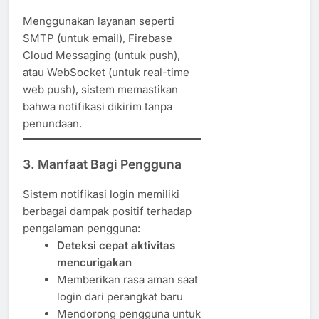
Menggunakan layanan seperti
SMTP (untuk email), Firebase
Cloud Messaging (untuk push),
atau WebSocket (untuk real-time
web push), sistem memastikan
bahwa notifikasi dikirim tanpa
penundaan.
3. Manfaat Bagi Pengguna
Sistem notifikasi login memiliki
berbagai dampak positif terhadap
pengalaman pengguna:
Deteksi cepat aktivitas
mencurigakan
Memberikan rasa aman saat
login dari perangkat baru
Mendorong pengguna untuk