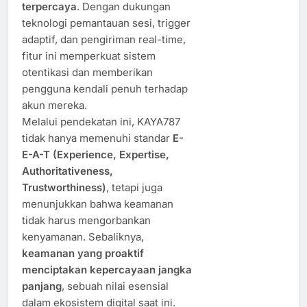
terpercaya
. Dengan dukungan
teknologi pemantauan sesi, trigger
adaptif, dan pengiriman real-time,
fitur ini memperkuat sistem
otentikasi dan memberikan
pengguna kendali penuh terhadap
akun mereka.
Melalui pendekatan ini, KAYA787
tidak hanya memenuhi standar
E-
E-A-T (Experience, Expertise,
Authoritativeness,
Trustworthiness)
, tetapi juga
menunjukkan bahwa keamanan
tidak harus mengorbankan
kenyamanan. Sebaliknya,
keamanan yang proaktif
menciptakan kepercayaan jangka
panjang
, sebuah nilai esensial
dalam ekosistem digital saat ini.