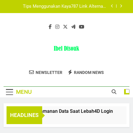
Skip
Terarah
Tips Aman Mengakses Edwinslot Alternatif
to
Setiap Hari agar Akun Tetap Terlindungi
content
Daftar Pokemon787 Jadi Lebih Mudah dengan
Panduan Ini
Cara Menjaga Keamanan Data Saat Lebah4D
Login
Tips Menggunakan Kaya787 Link Alternatif
dengan Bijak untuk Akses yang Lebih Aman dan
Terarah
Tips Aman Mengakses Edwinslot Alternatif
Setiap Hari agar Akun Tetap Terlindungi
Ibel Disouk
Temukan Koleksi Fashion Premium Di Ibel
Daftar Pokemon787 Jadi Lebih Mudah dengan
NEWSLETTER
RANDOM NEWS
Panduan Ini
Disouk.
MENU
ra Menjaga Keamanan Data Saat Lebah4D Login
Tips M
HEADLINES
Months Ago
2 Month