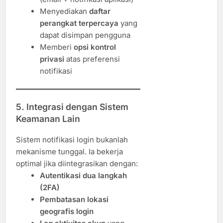
Menyediakan
daftar
perangkat terpercaya
yang
dapat disimpan pengguna
Memberi
opsi kontrol
privasi
atas preferensi
notifikasi
5. Integrasi dengan Sistem
Keamanan Lain
Sistem notifikasi login bukanlah
mekanisme tunggal. Ia bekerja
optimal jika diintegrasikan dengan:
Autentikasi dua langkah
(2FA)
Pembatasan lokasi
geografis login