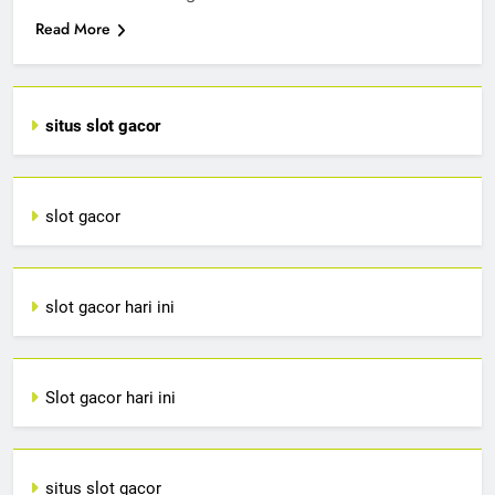
Read More
situs slot gacor
slot gacor
slot gacor hari ini
Slot gacor hari ini
situs slot gacor