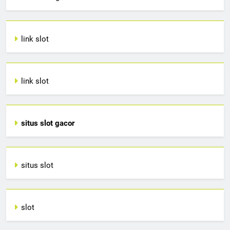
link slot
link slot
situs slot gacor
situs slot
slot