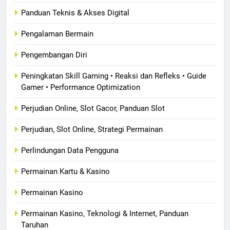
Panduan Teknis & Akses Digital
Pengalaman Bermain
Pengembangan Diri
Peningkatan Skill Gaming • Reaksi dan Refleks • Guide
Gamer • Performance Optimization
Perjudian Online, Slot Gacor, Panduan Slot
Perjudian, Slot Online, Strategi Permainan
Perlindungan Data Pengguna
Permainan Kartu & Kasino
Permainan Kasino
Permainan Kasino, Teknologi & Internet, Panduan
Taruhan