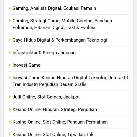
Gaming, Analisis Digital, Edukasi Pemain
Gaming, Strategi Game, Mobile Gaming, Panduan
Pokémon, Hiburan Digital, Taktik Evolusi
Gaya Hidup Digital & Perkembangan Teknologi
Infrastruktur & Kinerja Jaringan
Inovasi Game
Inovasi Game Kasino Hiburan Digital Teknologi Interaktif
Tren Industri Perjudian Desain Grafis
Judi Online, Slot Games, Jackpot
Kasino Online, Hiburan, Strategi Perjudian
Kasino Online, Slot Online, Panduan Permainan
Kasino Online, Slot Online, Tips dan Trik