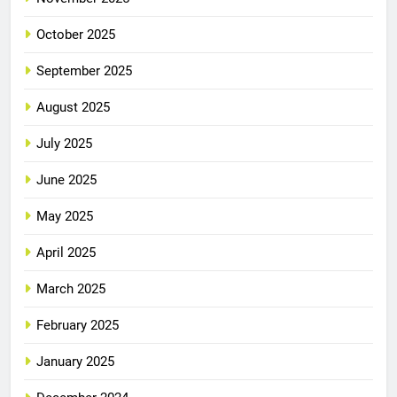
October 2025
September 2025
August 2025
July 2025
June 2025
May 2025
April 2025
March 2025
February 2025
January 2025