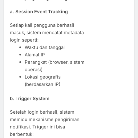
a.
Session Event Tracking
Setiap kali pengguna berhasil
masuk, sistem mencatat metadata
login seperti:
Waktu dan tanggal
Alamat IP
Perangkat (browser, sistem
operasi)
Lokasi geografis
(berdasarkan IP)
b.
Trigger System
Setelah login berhasil, sistem
memicu mekanisme pengiriman
notifikasi. Trigger ini bisa
berbentuk: