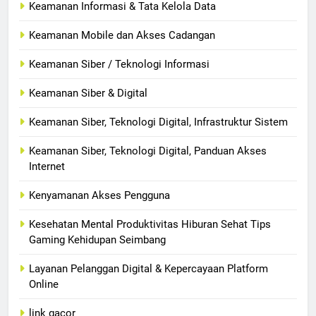
Keamanan Informasi & Tata Kelola Data
Keamanan Mobile dan Akses Cadangan
Keamanan Siber / Teknologi Informasi
Keamanan Siber & Digital
Keamanan Siber, Teknologi Digital, Infrastruktur Sistem
Keamanan Siber, Teknologi Digital, Panduan Akses
Internet
Kenyamanan Akses Pengguna
Kesehatan Mental Produktivitas Hiburan Sehat Tips
Gaming Kehidupan Seimbang
Layanan Pelanggan Digital & Kepercayaan Platform
Online
link gacor