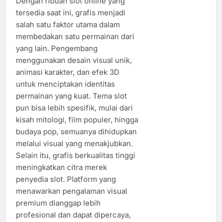
Dengan ribuan slot online yang
tersedia saat ini, grafis menjadi
salah satu faktor utama dalam
membedakan satu permainan dari
yang lain. Pengembang
menggunakan desain visual unik,
animasi karakter, dan efek 3D
untuk menciptakan identitas
permainan yang kuat. Tema slot
pun bisa lebih spesifik, mulai dari
kisah mitologi, film populer, hingga
budaya pop, semuanya dihidupkan
melalui visual yang menakjubkan.
Selain itu, grafis berkualitas tinggi
meningkatkan citra merek
penyedia slot. Platform yang
menawarkan pengalaman visual
premium dianggap lebih
profesional dan dapat dipercaya,