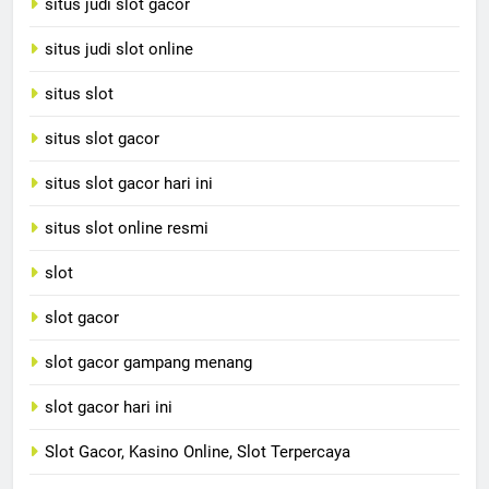
situs judi slot gacor
situs judi slot online
situs slot
situs slot gacor
situs slot gacor hari ini
situs slot online resmi
slot
slot gacor
slot gacor gampang menang
slot gacor hari ini
Slot Gacor, Kasino Online, Slot Terpercaya