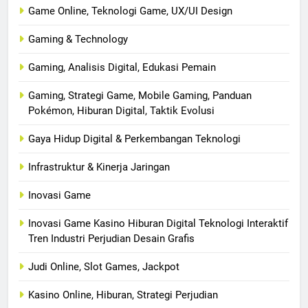
Game Online, Teknologi Game, UX/UI Design
Gaming & Technology
Gaming, Analisis Digital, Edukasi Pemain
Gaming, Strategi Game, Mobile Gaming, Panduan
Pokémon, Hiburan Digital, Taktik Evolusi
Gaya Hidup Digital & Perkembangan Teknologi
Infrastruktur & Kinerja Jaringan
Inovasi Game
Inovasi Game Kasino Hiburan Digital Teknologi Interaktif
Tren Industri Perjudian Desain Grafis
Judi Online, Slot Games, Jackpot
Kasino Online, Hiburan, Strategi Perjudian