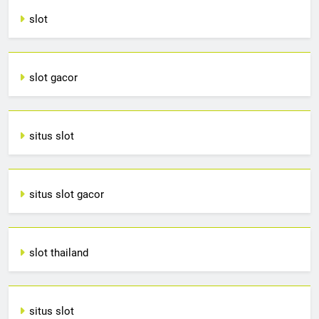
slot
slot gacor
situs slot
situs slot gacor
slot thailand
situs slot