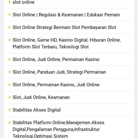
slot online
Slot Online | Regulasi & Keamanan | Edukasi Pemain
Slot Online Strategi Bermain Slot Pembayaran Slot
Slot Online, Game HD, Kasino Digital, Hiburan Online,
Platform Slot Terbaru, Teknologi Slot
Slot Online, Judi Online, Permainan Kasino
Slot Online, Panduan Judi, Strategi Permainan
Slot Online, Permainan Kasino, Judi Online
Slot, Judi Online, Keamanan
Stabilitas Akses Digital
Stabilitas Platform Online,Manajemen Akses
Digital,Pengalaman Pengguna,Infrastruktur
Teknologi,Optimasi Sistem