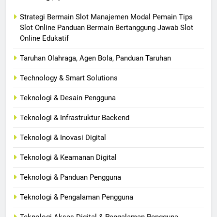
Strategi Bermain Slot Manajemen Modal Pemain Tips
Slot Online Panduan Bermain Bertanggung Jawab Slot
Online Edukatif
Taruhan Olahraga, Agen Bola, Panduan Taruhan
Technology & Smart Solutions
Teknologi & Desain Pengguna
Teknologi & Infrastruktur Backend
Teknologi & Inovasi Digital
Teknologi & Keamanan Digital
Teknologi & Panduan Pengguna
Teknologi & Pengalaman Pengguna