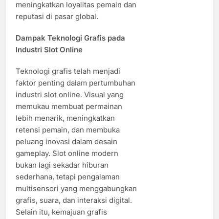
meningkatkan loyalitas pemain dan
reputasi di pasar global.
Dampak Teknologi Grafis pada
Industri Slot Online
Teknologi grafis telah menjadi
faktor penting dalam pertumbuhan
industri slot online. Visual yang
memukau membuat permainan
lebih menarik, meningkatkan
retensi pemain, dan membuka
peluang inovasi dalam desain
gameplay. Slot online modern
bukan lagi sekadar hiburan
sederhana, tetapi pengalaman
multisensori yang menggabungkan
grafis, suara, dan interaksi digital.
Selain itu, kemajuan grafis