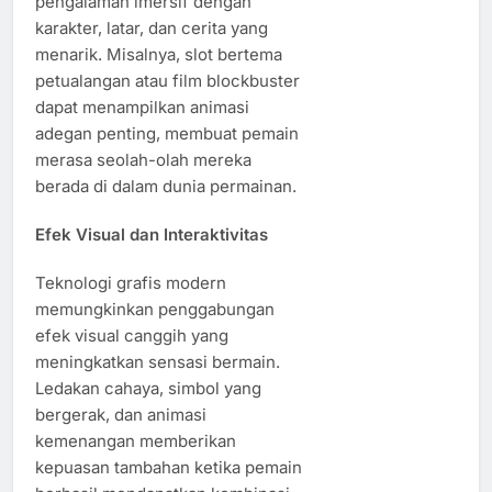
pengalaman imersif dengan
karakter, latar, dan cerita yang
menarik. Misalnya, slot bertema
petualangan atau film blockbuster
dapat menampilkan animasi
adegan penting, membuat pemain
merasa seolah-olah mereka
berada di dalam dunia permainan.
Efek Visual dan Interaktivitas
Teknologi grafis modern
memungkinkan penggabungan
efek visual canggih yang
meningkatkan sensasi bermain.
Ledakan cahaya, simbol yang
bergerak, dan animasi
kemenangan memberikan
kepuasan tambahan ketika pemain