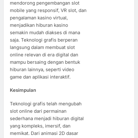
mendorong pengembangan slot
mobile yang responsif, VR slot, dan
pengalaman kasino virtual,
menjadikan hiburan kasino
semakin mudah diakses di mana
saja. Teknologi grafis berperan
langsung dalam membuat slot
online relevan di era digital dan
mampu bersaing dengan bentuk
hiburan lainnya, seperti video
game dan aplikasi interaktif.
Kesimpulan
Teknologi grafis telah mengubah
slot online dari permainan
sederhana menjadi hiburan digital
yang kompleks, imersif, dan
memikat. Dari animasi 2D dasar