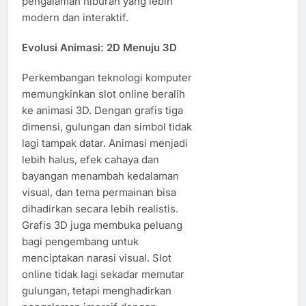
pengalaman hiburan yang lebih
modern dan interaktif.
Evolusi Animasi: 2D Menuju 3D
Perkembangan teknologi komputer
memungkinkan slot online beralih
ke animasi 3D. Dengan grafis tiga
dimensi, gulungan dan simbol tidak
lagi tampak datar. Animasi menjadi
lebih halus, efek cahaya dan
bayangan menambah kedalaman
visual, dan tema permainan bisa
dihadirkan secara lebih realistis.
Grafis 3D juga membuka peluang
bagi pengembang untuk
menciptakan narasi visual. Slot
online tidak lagi sekadar memutar
gulungan, tetapi menghadirkan