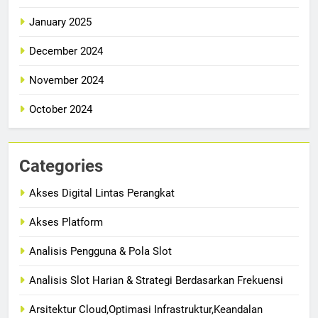
January 2025
December 2024
November 2024
October 2024
Categories
Akses Digital Lintas Perangkat
Akses Platform
Analisis Pengguna & Pola Slot
Analisis Slot Harian & Strategi Berdasarkan Frekuensi
Arsitektur Cloud,Optimasi Infrastruktur,Keandalan