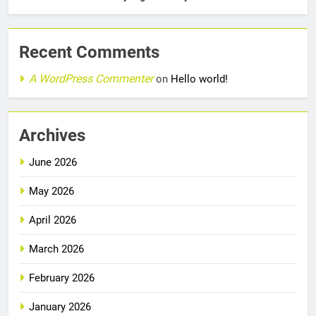
Recent Comments
A WordPress Commenter
on
Hello world!
Archives
June 2026
May 2026
April 2026
March 2026
February 2026
January 2026