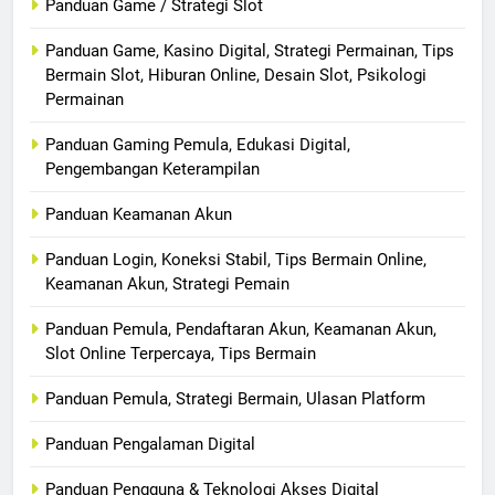
Panduan Game / Strategi Slot
Panduan Game, Kasino Digital, Strategi Permainan, Tips
Bermain Slot, Hiburan Online, Desain Slot, Psikologi
Permainan
Panduan Gaming Pemula, Edukasi Digital,
Pengembangan Keterampilan
Panduan Keamanan Akun
Panduan Login, Koneksi Stabil, Tips Bermain Online,
Keamanan Akun, Strategi Pemain
Panduan Pemula, Pendaftaran Akun, Keamanan Akun,
Slot Online Terpercaya, Tips Bermain
Panduan Pemula, Strategi Bermain, Ulasan Platform
Panduan Pengalaman Digital
Panduan Pengguna & Teknologi Akses Digital