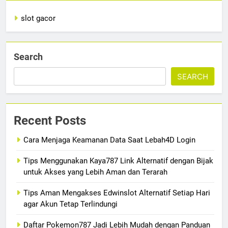
slot gacor
Search
SEARCH
Recent Posts
Cara Menjaga Keamanan Data Saat Lebah4D Login
Tips Menggunakan Kaya787 Link Alternatif dengan Bijak
untuk Akses yang Lebih Aman dan Terarah
Tips Aman Mengakses Edwinslot Alternatif Setiap Hari
agar Akun Tetap Terlindungi
Daftar Pokemon787 Jadi Lebih Mudah dengan Panduan