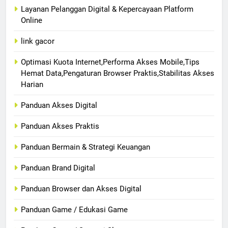
Layanan Pelanggan Digital & Kepercayaan Platform
Online
link gacor
Optimasi Kuota Internet,Performa Akses Mobile,Tips
Hemat Data,Pengaturan Browser Praktis,Stabilitas Akses
Harian
Panduan Akses Digital
Panduan Akses Praktis
Panduan Bermain & Strategi Keuangan
Panduan Brand Digital
Panduan Browser dan Akses Digital
Panduan Game / Edukasi Game