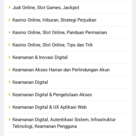
Judi Online, Slot Games, Jackpot
Kasino Online, Hiburan, Strategi Perjudian
Kasino Online, Slot Online, Panduan Permainan
Kasino Online, Slot Online, Tips dan Trik
Keamanan & Inovasi Digital
Keamanan Akses Harian dan Perlindungan Akun
Keamanan Digital
Keamanan Digital & Pengelolaan Akses
Keamanan Digital & UX Aplikasi Web
Keamanan Digital, Autentikasi Sistem, Infrastruktur
Teknologi, Keamanan Pengguna