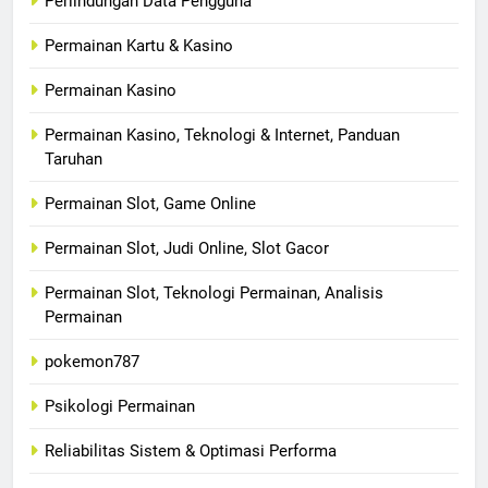
Perlindungan Data Pengguna
Permainan Kartu & Kasino
Permainan Kasino
Permainan Kasino, Teknologi & Internet, Panduan
Taruhan
Permainan Slot, Game Online
Permainan Slot, Judi Online, Slot Gacor
Permainan Slot, Teknologi Permainan, Analisis
Permainan
pokemon787
Psikologi Permainan
Reliabilitas Sistem & Optimasi Performa