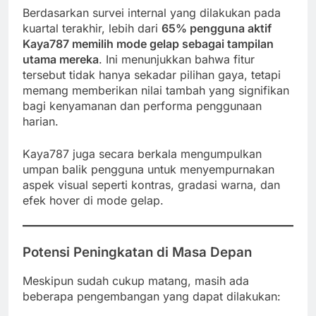
Berdasarkan survei internal yang dilakukan pada
kuartal terakhir, lebih dari
65% pengguna aktif
Kaya787 memilih mode gelap sebagai tampilan
utama mereka
. Ini menunjukkan bahwa fitur
tersebut tidak hanya sekadar pilihan gaya, tetapi
memang memberikan nilai tambah yang signifikan
bagi kenyamanan dan performa penggunaan
harian.
Kaya787 juga secara berkala mengumpulkan
umpan balik pengguna untuk menyempurnakan
aspek visual seperti kontras, gradasi warna, dan
efek hover di mode gelap.
Potensi Peningkatan di Masa Depan
Meskipun sudah cukup matang, masih ada
beberapa pengembangan yang dapat dilakukan: