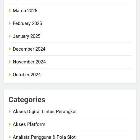
March 2025
February 2025
January 2025
December 2024
November 2024
October 2024
Categories
Akses Digital Lintas Perangkat
Akses Platform
Analisis Pengguna & Pola Slot