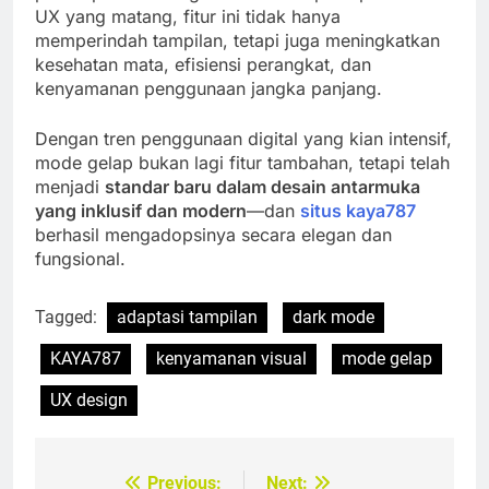
UX yang matang, fitur ini tidak hanya
memperindah tampilan, tetapi juga meningkatkan
kesehatan mata, efisiensi perangkat, dan
kenyamanan penggunaan jangka panjang.
Dengan tren penggunaan digital yang kian intensif,
mode gelap bukan lagi fitur tambahan, tetapi telah
menjadi
standar baru dalam desain antarmuka
yang inklusif dan modern
—dan
situs kaya787
berhasil mengadopsinya secara elegan dan
fungsional.
Tagged:
adaptasi tampilan
dark mode
KAYA787
kenyamanan visual
mode gelap
UX design
Previous:
Next: