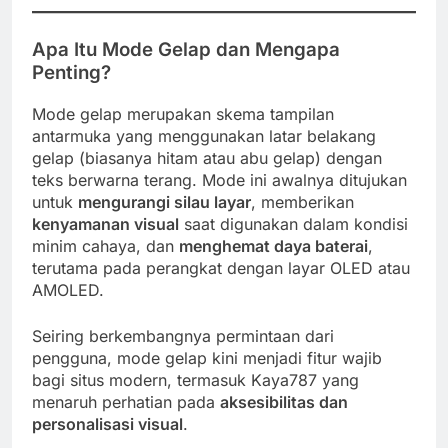
Apa Itu Mode Gelap dan Mengapa
Penting?
Mode gelap merupakan skema tampilan
antarmuka yang menggunakan latar belakang
gelap (biasanya hitam atau abu gelap) dengan
teks berwarna terang. Mode ini awalnya ditujukan
untuk
mengurangi silau layar
, memberikan
kenyamanan visual
saat digunakan dalam kondisi
minim cahaya, dan
menghemat daya baterai
,
terutama pada perangkat dengan layar OLED atau
AMOLED.
Seiring berkembangnya permintaan dari
pengguna, mode gelap kini menjadi fitur wajib
bagi situs modern, termasuk Kaya787 yang
menaruh perhatian pada
aksesibilitas dan
personalisasi visual
.