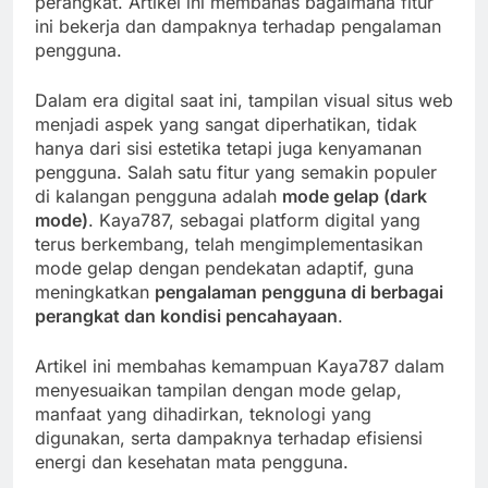
perangkat. Artikel ini membahas bagaimana fitur
ini bekerja dan dampaknya terhadap pengalaman
pengguna.
Dalam era digital saat ini, tampilan visual situs web
menjadi aspek yang sangat diperhatikan, tidak
hanya dari sisi estetika tetapi juga kenyamanan
pengguna. Salah satu fitur yang semakin populer
di kalangan pengguna adalah
mode gelap (dark
mode)
. Kaya787, sebagai platform digital yang
terus berkembang, telah mengimplementasikan
mode gelap dengan pendekatan adaptif, guna
meningkatkan
pengalaman pengguna di berbagai
perangkat dan kondisi pencahayaan
.
Artikel ini membahas kemampuan Kaya787 dalam
menyesuaikan tampilan dengan mode gelap,
manfaat yang dihadirkan, teknologi yang
digunakan, serta dampaknya terhadap efisiensi
energi dan kesehatan mata pengguna.