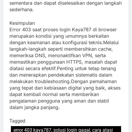
sementara dan dapat diselesaikan dengan langkah
sederhana.
Kesimpulan
Error 403 saat proses login Kaya787 di browser
merupakan kondisi yang umumnya berkaitan
dengan keamanan atau konfigurasi teknis.Melalui
langkah-langkah seperti membersihkan cache,
memeriksa DNS, menonaktifkan VPN, serta
memastikan penggunaan HTTPS, masalah dapat
diatasi secara efektif.Penting untuk tetap tenang
dan menerapkan pendekatan sistematis dalam
melakukan troubleshooting.Dengan pemahaman
yang tepat dan kebiasaan digital yang baik, akses
dapat kembali normal serta memberikan
pengalaman pengguna yang aman dan stabil
dalam jangka panjang.
Tagged:
error 403 kaya787, solusi login gagal, cara atasi