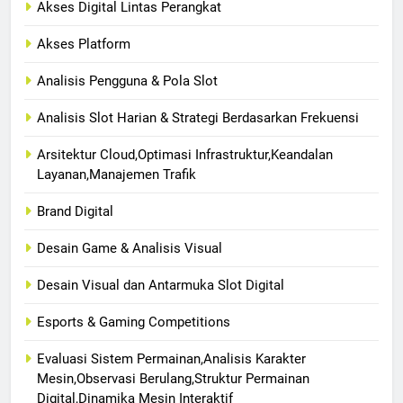
Akses Digital Lintas Perangkat
Akses Platform
Analisis Pengguna & Pola Slot
Analisis Slot Harian & Strategi Berdasarkan Frekuensi
Arsitektur Cloud,Optimasi Infrastruktur,Keandalan
Layanan,Manajemen Trafik
Brand Digital
Desain Game & Analisis Visual
Desain Visual dan Antarmuka Slot Digital
Esports & Gaming Competitions
Evaluasi Sistem Permainan,Analisis Karakter
Mesin,Observasi Berulang,Struktur Permainan
Digital,Dinamika Mesin Interaktif