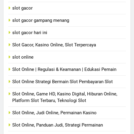
slot gacor
slot gacor gampang menang
slot gacor hari ini
Slot Gacor, Kasino Online, Slot Terpercaya
slot online
Slot Online | Regulasi & Keamanan | Edukasi Pemain
Slot Online Strategi Bermain Slot Pembayaran Slot
Slot Online, Game HD, Kasino Digital, Hiburan Online,
Platform Slot Terbaru, Teknologi Slot
Slot Online, Judi Online, Permainan Kasino
Slot Online, Panduan Judi, Strategi Permainan