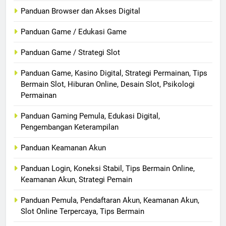
Panduan Browser dan Akses Digital
Panduan Game / Edukasi Game
Panduan Game / Strategi Slot
Panduan Game, Kasino Digital, Strategi Permainan, Tips
Bermain Slot, Hiburan Online, Desain Slot, Psikologi
Permainan
Panduan Gaming Pemula, Edukasi Digital,
Pengembangan Keterampilan
Panduan Keamanan Akun
Panduan Login, Koneksi Stabil, Tips Bermain Online,
Keamanan Akun, Strategi Pemain
Panduan Pemula, Pendaftaran Akun, Keamanan Akun,
Slot Online Terpercaya, Tips Bermain