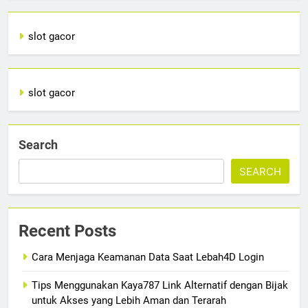
slot gacor
slot gacor
Search
SEARCH
Recent Posts
Cara Menjaga Keamanan Data Saat Lebah4D Login
Tips Menggunakan Kaya787 Link Alternatif dengan Bijak
untuk Akses yang Lebih Aman dan Terarah