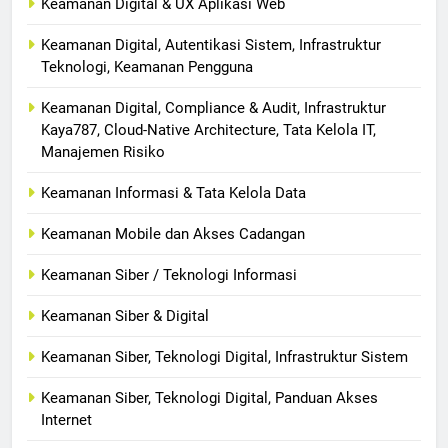
Keamanan Digital & UX Aplikasi Web
Keamanan Digital, Autentikasi Sistem, Infrastruktur
Teknologi, Keamanan Pengguna
Keamanan Digital, Compliance & Audit, Infrastruktur
Kaya787, Cloud-Native Architecture, Tata Kelola IT,
Manajemen Risiko
Keamanan Informasi & Tata Kelola Data
Keamanan Mobile dan Akses Cadangan
Keamanan Siber / Teknologi Informasi
Keamanan Siber & Digital
Keamanan Siber, Teknologi Digital, Infrastruktur Sistem
Keamanan Siber, Teknologi Digital, Panduan Akses
Internet