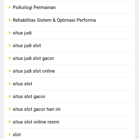
Psikologi Permainan
Reliabilitas Sistem & Optimasi Performa
situs judi
situs judi slot
situs judi slot gacor
situs judi slot online
situs slot
situs slot gacor
situs slot gacor hari ini
situs slot online resmi
slot