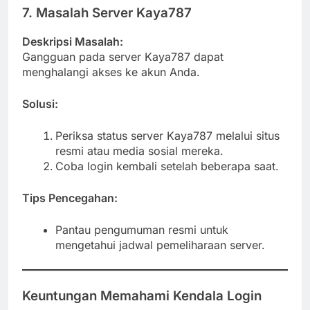
7. Masalah Server Kaya787
Deskripsi Masalah:
Gangguan pada server Kaya787 dapat
menghalangi akses ke akun Anda.
Solusi:
Periksa status server Kaya787 melalui situs
resmi atau media sosial mereka.
Coba login kembali setelah beberapa saat.
Tips Pencegahan:
Pantau pengumuman resmi untuk
mengetahui jadwal pemeliharaan server.
Keuntungan Memahami Kendala Login