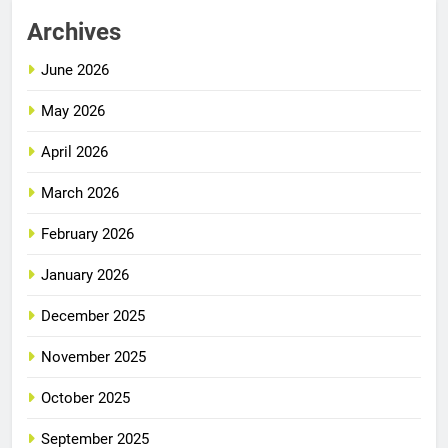
Archives
June 2026
May 2026
April 2026
March 2026
February 2026
January 2026
December 2025
November 2025
October 2025
September 2025