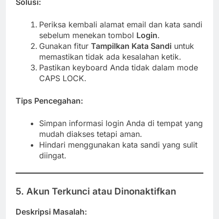
Solusi:
Periksa kembali alamat email dan kata sandi
sebelum menekan tombol
Login
.
Gunakan fitur
Tampilkan Kata Sandi
untuk
memastikan tidak ada kesalahan ketik.
Pastikan keyboard Anda tidak dalam mode
CAPS LOCK.
Tips Pencegahan:
Simpan informasi login Anda di tempat yang
mudah diakses tetapi aman.
Hindari menggunakan kata sandi yang sulit
diingat.
5. Akun Terkunci atau Dinonaktifkan
Deskripsi Masalah: