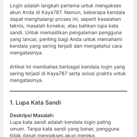
Login adalah langkah pertama untuk mengakses
akun Anda di Kaya787. Namun, beberapa kendala
dapat menghalangi proses ini, seperti kesalahan
teknis, masalah koneksi, atau bahkan lupa kata
sandi. Untuk memastikan pengalaman pengguna
yang lancar, penting bagi Anda untuk memahami
kendala yang sering terjadi dan mengetahui cara
mengatasinya.
Artikel ini membahas berbagai kendala login yang
sering terjadi di Kaya787 serta solusi praktis untuk
mengatasinya.
1. Lupa Kata Sandi
Deskripsi Masalah:
Lupa kata sandi adalah kendala login paling
umum. Tanpa kata sandi yang benar, pengguna
tidak dapat mengakses akun mereka.