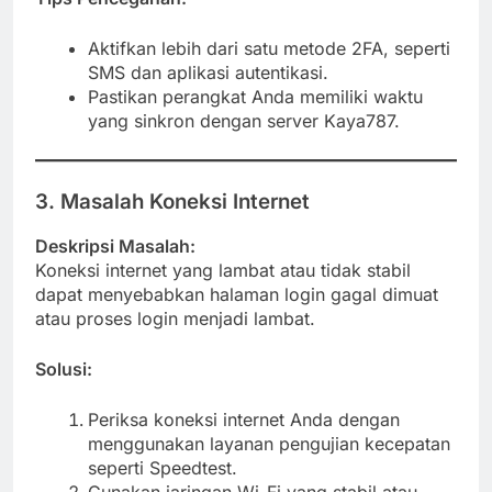
Aktifkan lebih dari satu metode 2FA, seperti
SMS dan aplikasi autentikasi.
Pastikan perangkat Anda memiliki waktu
yang sinkron dengan server Kaya787.
3. Masalah Koneksi Internet
Deskripsi Masalah:
Koneksi internet yang lambat atau tidak stabil
dapat menyebabkan halaman login gagal dimuat
atau proses login menjadi lambat.
Solusi:
Periksa koneksi internet Anda dengan
menggunakan layanan pengujian kecepatan
seperti Speedtest.