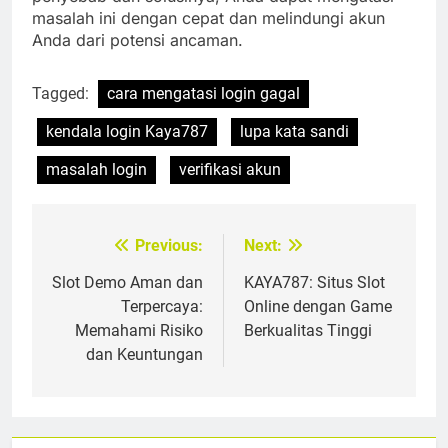
masalah ini dengan cepat dan melindungi akun
Anda dari potensi ancaman.
Tagged:
cara mengatasi login gagal
kendala login Kaya787
lupa kata sandi
masalah login
verifikasi akun
Previous:
Next:
Post
navigation
Slot Demo Aman dan
KAYA787: Situs Slot
Terpercaya:
Online dengan Game
Memahami Risiko
Berkualitas Tinggi
dan Keuntungan