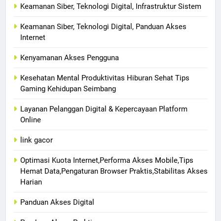
Keamanan Siber, Teknologi Digital, Infrastruktur Sistem
Keamanan Siber, Teknologi Digital, Panduan Akses
Internet
Kenyamanan Akses Pengguna
Kesehatan Mental Produktivitas Hiburan Sehat Tips
Gaming Kehidupan Seimbang
Layanan Pelanggan Digital & Kepercayaan Platform
Online
link gacor
Optimasi Kuota Internet,Performa Akses Mobile,Tips
Hemat Data,Pengaturan Browser Praktis,Stabilitas Akses
Harian
Panduan Akses Digital