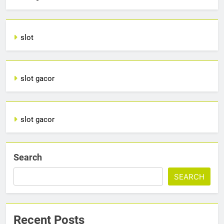
slot
slot gacor
slot gacor
Search
SEARCH
Recent Posts