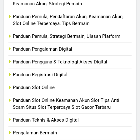
Keamanan Akun, Strategi Pemain
Panduan Pemula, Pendaftaran Akun, Keamanan Akun,
Slot Online Terpercaya, Tips Bermain
Panduan Pemula, Strategi Bermain, Ulasan Platform
Panduan Pengalaman Digital
Panduan Pengguna & Teknologi Akses Digital
Panduan Registrasi Digital
Panduan Slot Online
Panduan Slot Online Keamanan Akun Slot Tips Anti
Scam Situs Slot Terpercaya Slot Gacor Terbaru
Panduan Teknis & Akses Digital
Pengalaman Bermain