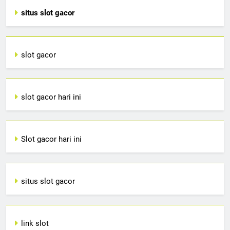
situs slot gacor
slot gacor
slot gacor hari ini
Slot gacor hari ini
situs slot gacor
link slot