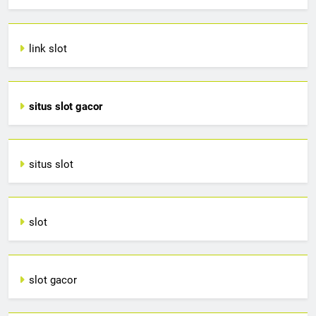
link slot
situs slot gacor
situs slot
slot
slot gacor