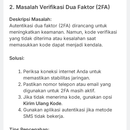
2. Masalah Verifikasi Dua Faktor (2FA)
Deskripsi Masalah:
Autentikasi dua faktor (2FA) dirancang untuk
meningkatkan keamanan. Namun, kode verifikasi
yang tidak diterima atau kesalahan saat
memasukkan kode dapat menjadi kendala.
Solusi:
Periksa koneksi internet Anda untuk
memastikan stabilitas jaringan.
Pastikan nomor telepon atau email yang
digunakan untuk 2FA masih aktif.
Jika tidak menerima kode, gunakan opsi
Kirim Ulang Kode
.
Gunakan aplikasi autentikasi jika metode
SMS tidak bekerja.
Tips Pencegahan: