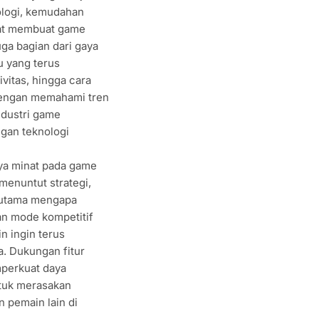
logi, kemudahan
kat membuat game
uga bagian dari gaya
u yang terus
vitas, hingga cara
 Dengan memahami tren
industri game
gan teknologi
nya minat pada game
menuntut strategi,
n utama mengapa
n mode kompetitif
 ingin terus
 Dukungan fitur
mperkuat daya
ntuk merasakan
 pemain lain di