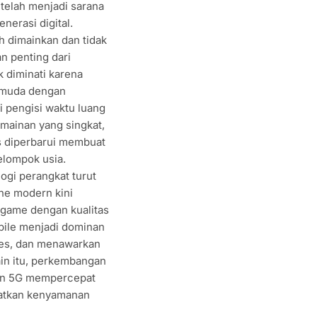
 telah menjadi sarana
nerasi digital.
 dimainkan dan tidak
n penting dari
 diminati karena
k muda dengan
i pengisi waktu luang
mainan yang singkat,
us diperbarui membuat
elompok usia.
ogi perangkat turut
ne modern kini
 game dengan kualitas
bile menjadi dominan
ses, dan menawarkan
ain itu, perkembangan
 dan 5G mempercepat
katkan kenyamanan