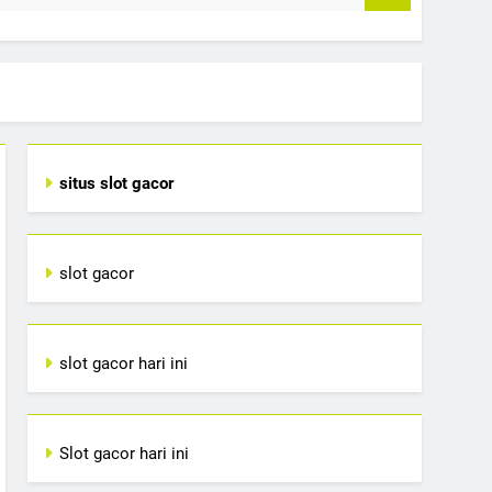
situs slot gacor
slot gacor
slot gacor hari ini
Slot gacor hari ini