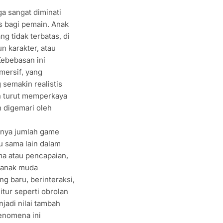
a sangat diminati
s bagi pemain. Anak
 tidak terbatas, di
 karakter, atau
Kebebasan ini
mersif, yang
 semakin realistis
ih turut memperkaya
 digemari oleh
tnya jumlah game
u sama lain dalam
rma atau pencapaian,
 anak muda
g baru, berinteraksi,
tur seperti obrolan
jadi nilai tambah
enomena ini