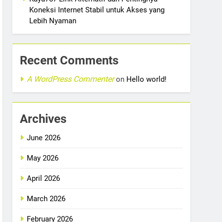
Koneksi Internet Stabil untuk Akses yang
Lebih Nyaman
Recent Comments
A WordPress Commenter
on
Hello world!
Archives
June 2026
May 2026
April 2026
March 2026
February 2026