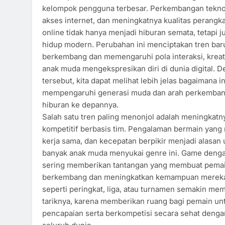
kelompok pengguna terbesar. Perkembangan tekno
akses internet, dan meningkatnya kualitas perang
online tidak hanya menjadi hiburan semata, tetapi j
hidup modern. Perubahan ini menciptakan tren bar
berkembang dan memengaruhi pola interaksi, kreati
anak muda mengekspresikan diri di dunia digital.
tersebut, kita dapat melihat lebih jelas bagaimana 
mempengaruhi generasi muda dan arah perkemban
hiburan ke depannya.
Salah satu tren paling menonjol adalah meningkat
kompetitif berbasis tim. Pengalaman bermain yang 
kerja sama, dan kecepatan berpikir menjadi alasa
banyak anak muda menyukai genre ini. Game denga
sering memberikan tantangan yang membuat pemain
berkembang dan meningkatkan kemampuan mereka.
seperti peringkat, liga, atau turnamen semakin me
tariknya, karena memberikan ruang bagi pemain u
pencapaian serta berkompetisi secara sehat dengan