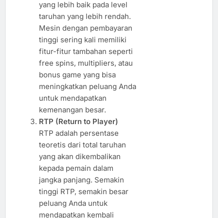
yang lebih baik pada level
taruhan yang lebih rendah.
Mesin dengan pembayaran
tinggi sering kali memiliki
fitur-fitur tambahan seperti
free spins, multipliers, atau
bonus game yang bisa
meningkatkan peluang Anda
untuk mendapatkan
kemenangan besar.
RTP (Return to Player)
RTP adalah persentase
teoretis dari total taruhan
yang akan dikembalikan
kepada pemain dalam
jangka panjang. Semakin
tinggi RTP, semakin besar
peluang Anda untuk
mendapatkan kembali