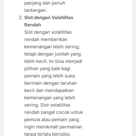
panjang dan penuh
tantangan.
Slot dengan Volatilitas
Rendah
Slot dengan volatilitas
rendah memberikan
kemenangan lebih sering,
tetapi dengan jumlah yang
lebih kecil. Ini bisa menjadi
pilihan yang baik bagi
pemain yang lebih suka
bermain dengan taruhan
kecil dan mendapatkan
kemenangan yang lebih
sering. Slot volatilitas
rendah sangat cocok untuk
pemula atau pemain yang
ingin menikmati permainan
tanpa terlalu berisiko.