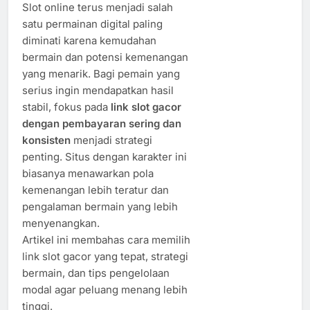
Slot online terus menjadi salah
satu permainan digital paling
diminati karena kemudahan
bermain dan potensi kemenangan
yang menarik. Bagi pemain yang
serius ingin mendapatkan hasil
stabil, fokus pada
link slot gacor
dengan pembayaran sering dan
konsisten
menjadi strategi
penting. Situs dengan karakter ini
biasanya menawarkan pola
kemenangan lebih teratur dan
pengalaman bermain yang lebih
menyenangkan.
Artikel ini membahas cara memilih
link slot gacor yang tepat, strategi
bermain, dan tips pengelolaan
modal agar peluang menang lebih
tinggi.