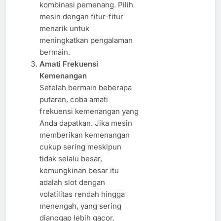
kombinasi pemenang. Pilih
mesin dengan fitur-fitur
menarik untuk
meningkatkan pengalaman
bermain.
Amati Frekuensi
Kemenangan
Setelah bermain beberapa
putaran, coba amati
frekuensi kemenangan yang
Anda dapatkan. Jika mesin
memberikan kemenangan
cukup sering meskipun
tidak selalu besar,
kemungkinan besar itu
adalah slot dengan
volatilitas rendah hingga
menengah, yang sering
dianggap lebih gacor.