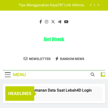
Skip
Terarah
Tips Aman Mengakses Edwinslot Alternatif
to
Setiap Hari agar Akun Tetap Terlindungi
content
Daftar Pokemon787 Jadi Lebih Mudah dengan
Panduan Ini
Cara Menjaga Keamanan Data Saat Lebah4D
Login
Tips Menggunakan Kaya787 Link Alternatif
dengan Bijak untuk Akses yang Lebih Aman dan
Terarah
Tips Aman Mengakses Edwinslot Alternatif
Setiap Hari agar Akun Tetap Terlindungi
Ibel Disouk
Temukan Koleksi Fashion Premium Di Ibel
Daftar Pokemon787 Jadi Lebih Mudah dengan
NEWSLETTER
RANDOM NEWS
Panduan Ini
Disouk.
MENU
ra Menjaga Keamanan Data Saat Lebah4D Login
Tips M
HEADLINES
Months Ago
2 Month