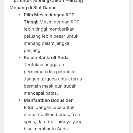
Tips untuk Meningkatkan Peluang
Menang di Slot Gacor
Pilih Mesin dengan RTP
Tinggi
: Mesin dengan RTP
lebih tinggi memberikan
peluang lebih besar untuk
menang dalam jangka
panjang.
Kelola Bankroll Anda
:
Tentukan anggaran
permainan dan patuhi itu.
Jangan tergoda untuk terus
bermain meskipun sudah
mencapai batas.
Manfaatkan Bonus dan
Fitur
: Jangan lupa untuk
memanfaatkan bonus, free
spins, dan fitur lainnya yang
bisa membantu Anda