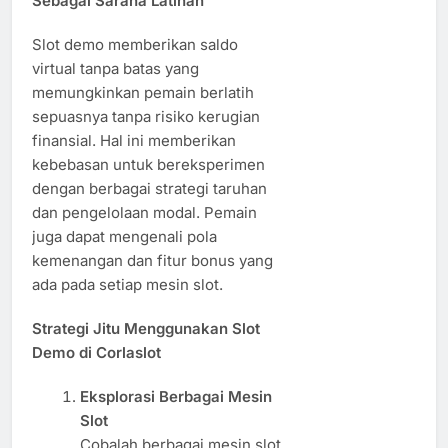
Sebagai Sarana Latihan
Slot demo memberikan saldo
virtual tanpa batas yang
memungkinkan pemain berlatih
sepuasnya tanpa risiko kerugian
finansial. Hal ini memberikan
kebebasan untuk bereksperimen
dengan berbagai strategi taruhan
dan pengelolaan modal. Pemain
juga dapat mengenali pola
kemenangan dan fitur bonus yang
ada pada setiap mesin slot.
Strategi Jitu Menggunakan Slot
Demo di Corlaslot
Eksplorasi Berbagai Mesin
Slot
Cobalah berbagai mesin slot