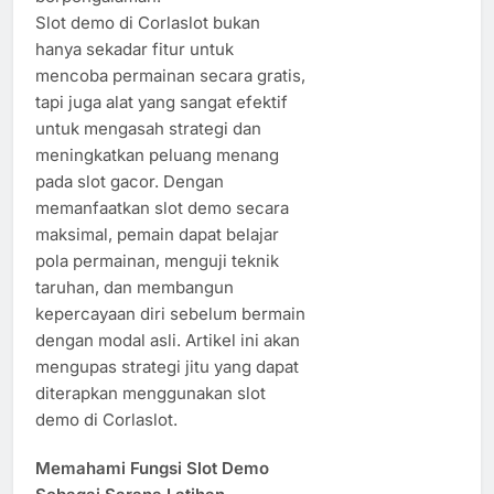
Slot demo di Corlaslot bukan
hanya sekadar fitur untuk
mencoba permainan secara gratis,
tapi juga alat yang sangat efektif
untuk mengasah strategi dan
meningkatkan peluang menang
pada slot gacor. Dengan
memanfaatkan slot demo secara
maksimal, pemain dapat belajar
pola permainan, menguji teknik
taruhan, dan membangun
kepercayaan diri sebelum bermain
dengan modal asli. Artikel ini akan
mengupas strategi jitu yang dapat
diterapkan menggunakan slot
demo di Corlaslot.
Memahami Fungsi Slot Demo