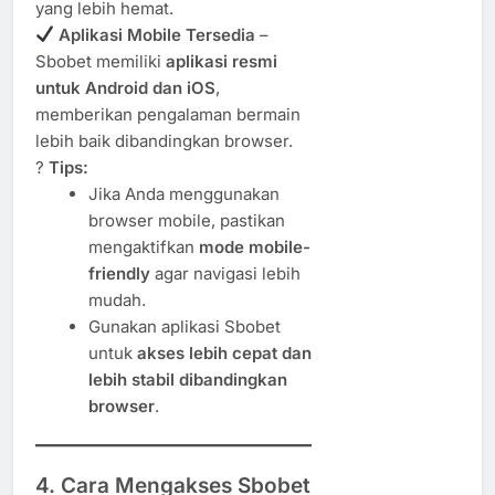
yang lebih hemat.
Aplikasi Mobile Tersedia
–
Sbobet memiliki
aplikasi resmi
untuk Android dan iOS
,
memberikan pengalaman bermain
lebih baik dibandingkan browser.
?
Tips:
Jika Anda menggunakan
browser mobile, pastikan
mengaktifkan
mode mobile-
friendly
agar navigasi lebih
mudah.
Gunakan aplikasi Sbobet
untuk
akses lebih cepat dan
lebih stabil dibandingkan
browser
.
4. Cara Mengakses Sbobet