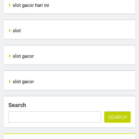
slot gacor hari ini
slot
slot gacor
slot gacor
Search
SEARCH