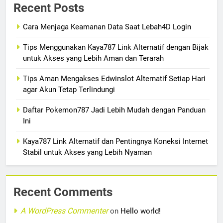
Recent Posts
Cara Menjaga Keamanan Data Saat Lebah4D Login
Tips Menggunakan Kaya787 Link Alternatif dengan Bijak
untuk Akses yang Lebih Aman dan Terarah
Tips Aman Mengakses Edwinslot Alternatif Setiap Hari
agar Akun Tetap Terlindungi
Daftar Pokemon787 Jadi Lebih Mudah dengan Panduan
Ini
Kaya787 Link Alternatif dan Pentingnya Koneksi Internet
Stabil untuk Akses yang Lebih Nyaman
Recent Comments
A WordPress Commenter
on
Hello world!