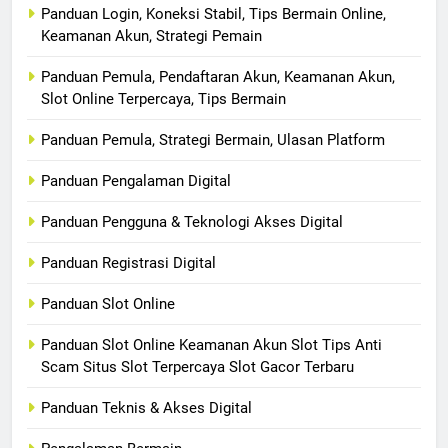
Panduan Login, Koneksi Stabil, Tips Bermain Online,
Keamanan Akun, Strategi Pemain
Panduan Pemula, Pendaftaran Akun, Keamanan Akun,
Slot Online Terpercaya, Tips Bermain
Panduan Pemula, Strategi Bermain, Ulasan Platform
Panduan Pengalaman Digital
Panduan Pengguna & Teknologi Akses Digital
Panduan Registrasi Digital
Panduan Slot Online
Panduan Slot Online Keamanan Akun Slot Tips Anti
Scam Situs Slot Terpercaya Slot Gacor Terbaru
Panduan Teknis & Akses Digital