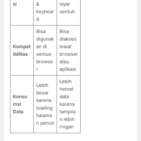
si
&
layar
keyboar
sentuh
d
Bisa
Bisa
digunak
diakses
Kompat
an di
lewat
ibilitas
semua
browser
browse
atau
r
aplikasi
Lebih
Lebih
hemat
besar
Konsu
data
karena
msi
karena
loading
Data
tampila
halama
n lebih
n penuh
ringan