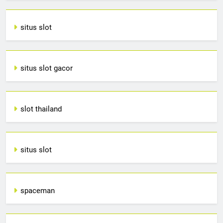
situs slot
situs slot gacor
slot thailand
situs slot
spaceman