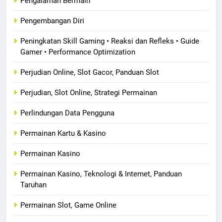
Pengalaman Bermain
Pengembangan Diri
Peningkatan Skill Gaming • Reaksi dan Refleks • Guide
Gamer • Performance Optimization
Perjudian Online, Slot Gacor, Panduan Slot
Perjudian, Slot Online, Strategi Permainan
Perlindungan Data Pengguna
Permainan Kartu & Kasino
Permainan Kasino
Permainan Kasino, Teknologi & Internet, Panduan
Taruhan
Permainan Slot, Game Online