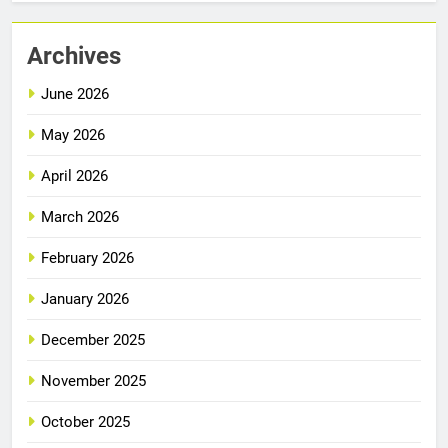
Archives
June 2026
May 2026
April 2026
March 2026
February 2026
January 2026
December 2025
November 2025
October 2025