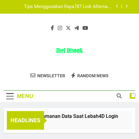
Skip
Terarah
Tips Aman Mengakses Edwinslot Alternatif
to
Setiap Hari agar Akun Tetap Terlindungi
content
Daftar Pokemon787 Jadi Lebih Mudah dengan
Panduan Ini
Cara Menjaga Keamanan Data Saat Lebah4D
Login
Tips Menggunakan Kaya787 Link Alternatif
dengan Bijak untuk Akses yang Lebih Aman dan
Terarah
Tips Aman Mengakses Edwinslot Alternatif
Setiap Hari agar Akun Tetap Terlindungi
Ibel Disouk
Temukan Koleksi Fashion Premium Di Ibel
Daftar Pokemon787 Jadi Lebih Mudah dengan
NEWSLETTER
RANDOM NEWS
Panduan Ini
Disouk.
MENU
ra Menjaga Keamanan Data Saat Lebah4D Login
Tips 
HEADLINES
Months Ago
2 Month