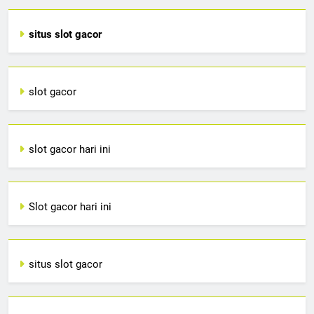
situs slot gacor
slot gacor
slot gacor hari ini
Slot gacor hari ini
situs slot gacor