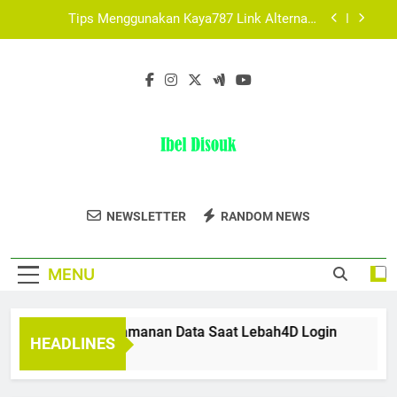
Skip
Terarah
Tips Aman Mengakses Edwinslot Alternatif
to
Setiap Hari agar Akun Tetap Terlindungi
content
Daftar Pokemon787 Jadi Lebih Mudah dengan
Panduan Ini
Cara Menjaga Keamanan Data Saat Lebah4D
Login
Tips Menggunakan Kaya787 Link Alternatif
dengan Bijak untuk Akses yang Lebih Aman dan
Terarah
Tips Aman Mengakses Edwinslot Alternatif
Setiap Hari agar Akun Tetap Terlindungi
Ibel Disouk
Temukan Koleksi Fashion Premium Di Ibel
Daftar Pokemon787 Jadi Lebih Mudah dengan
NEWSLETTER
RANDOM NEWS
Panduan Ini
Disouk.
MENU
ra Menjaga Keamanan Data Saat Lebah4D Login
Tips M
HEADLINES
Months Ago
2 Month