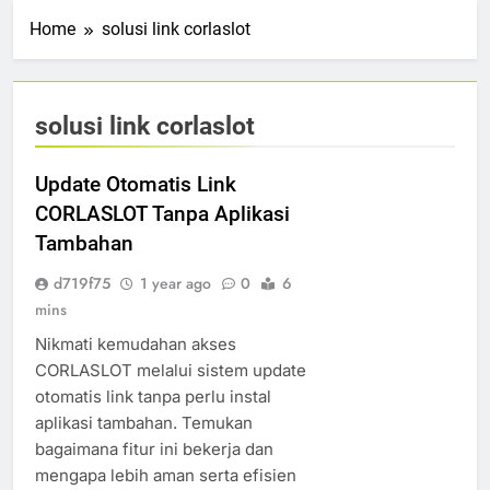
Home
solusi link corlaslot
solusi link corlaslot
Update Otomatis Link
CORLASLOT Tanpa Aplikasi
Tambahan
d719f75
1 year ago
0
6
mins
Nikmati kemudahan akses
CORLASLOT melalui sistem update
otomatis link tanpa perlu instal
aplikasi tambahan. Temukan
bagaimana fitur ini bekerja dan
mengapa lebih aman serta efisien