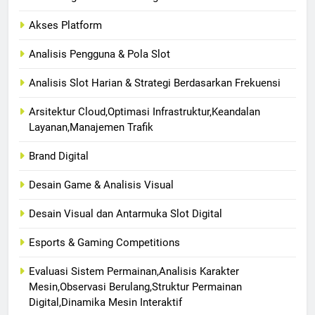
Akses Platform
Analisis Pengguna & Pola Slot
Analisis Slot Harian & Strategi Berdasarkan Frekuensi
Arsitektur Cloud,Optimasi Infrastruktur,Keandalan
Layanan,Manajemen Trafik
Brand Digital
Desain Game & Analisis Visual
Desain Visual dan Antarmuka Slot Digital
Esports & Gaming Competitions
Evaluasi Sistem Permainan,Analisis Karakter
Mesin,Observasi Berulang,Struktur Permainan
Digital,Dinamika Mesin Interaktif