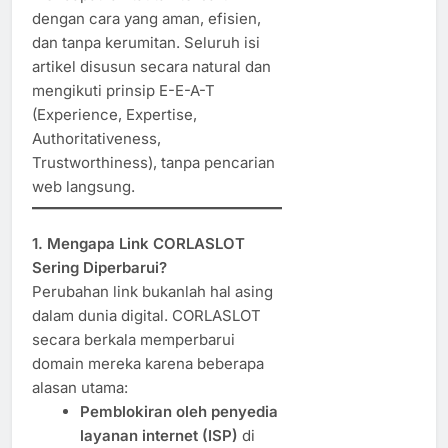
dengan cara yang aman, efisien,
dan tanpa kerumitan. Seluruh isi
artikel disusun secara natural dan
mengikuti prinsip E-E-A-T
(Experience, Expertise,
Authoritativeness,
Trustworthiness), tanpa pencarian
web langsung.
1. Mengapa Link CORLASLOT
Sering Diperbarui?
Perubahan link bukanlah hal asing
dalam dunia digital. CORLASLOT
secara berkala memperbarui
domain mereka karena beberapa
alasan utama:
Pemblokiran oleh penyedia
layanan internet (ISP)
di