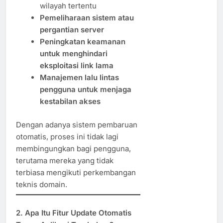
wilayah tertentu
Pemeliharaan sistem atau
pergantian server
Peningkatan keamanan
untuk menghindari
eksploitasi link lama
Manajemen lalu lintas
pengguna untuk menjaga
kestabilan akses
Dengan adanya sistem pembaruan
otomatis, proses ini tidak lagi
membingungkan bagi pengguna,
terutama mereka yang tidak
terbiasa mengikuti perkembangan
teknis domain.
2. Apa Itu Fitur Update Otomatis