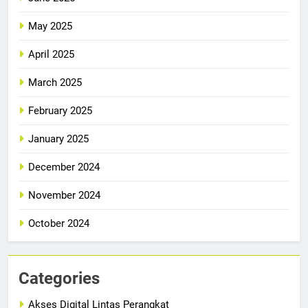
May 2025
April 2025
March 2025
February 2025
January 2025
December 2024
November 2024
October 2024
Categories
Akses Digital Lintas Perangkat