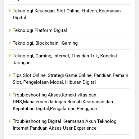
Teknologi Keuangan, Slot Online, Fintech, Keamanan
Digital
Teknologi Platform Digital
Teknologi, Blockchain, iGaming
Teknologi, Gaming, Internet, Tips dan Trik, Koneksi
Jaringan
Tips Slot Online, Strategi Game Online, Panduan Pemain
Slot, Pengelolaan Modal, Hiburan Digital
Troubleshooting Akses,Konektivitas dan
DNS,Manajemen Jaringan Rumah,Keamanan dan
Kepatuhan Digital,Pengalaman Pengguna
Troubleshooting Digital Keamanan Akun Teknologi
Internet Panduan Akses User Experience