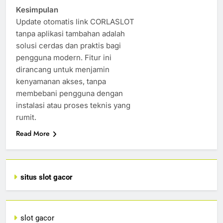
Kesimpulan
Update otomatis link CORLASLOT
tanpa aplikasi tambahan adalah
solusi cerdas dan praktis bagi
pengguna modern. Fitur ini
dirancang untuk menjamin
kenyamanan akses, tanpa
membebani pengguna dengan
instalasi atau proses teknis yang
rumit.
Read More
situs slot gacor
slot gacor