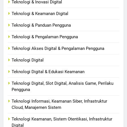
Teknologi & Inovasi Digital
Teknologi & Keamanan Digital
Teknologi & Panduan Pengguna
Teknologi & Pengalaman Pengguna
Teknologi Akses Digital & Pengalaman Pengguna
Teknologi Digital
Teknologi Digital & Edukasi Keamanan
Teknologi Digital, Slot Digital, Analisis Game, Perilaku
Pengguna
Teknologi Informasi, Keamanan Siber, Infrastruktur
Cloud, Manajemen Sistem
Teknologi Keamanan, Sistem Otentikasi, Infrastruktur
Digital