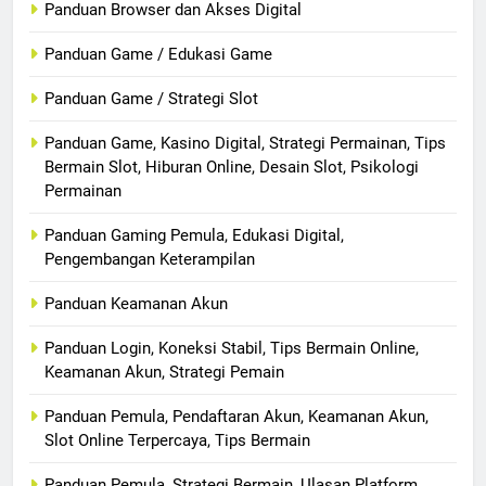
Panduan Browser dan Akses Digital
Panduan Game / Edukasi Game
Panduan Game / Strategi Slot
Panduan Game, Kasino Digital, Strategi Permainan, Tips
Bermain Slot, Hiburan Online, Desain Slot, Psikologi
Permainan
Panduan Gaming Pemula, Edukasi Digital,
Pengembangan Keterampilan
Panduan Keamanan Akun
Panduan Login, Koneksi Stabil, Tips Bermain Online,
Keamanan Akun, Strategi Pemain
Panduan Pemula, Pendaftaran Akun, Keamanan Akun,
Slot Online Terpercaya, Tips Bermain
Panduan Pemula, Strategi Bermain, Ulasan Platform