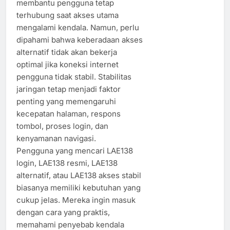
membantu pengguna tetap
terhubung saat akses utama
mengalami kendala. Namun, perlu
dipahami bahwa keberadaan akses
alternatif tidak akan bekerja
optimal jika koneksi internet
pengguna tidak stabil. Stabilitas
jaringan tetap menjadi faktor
penting yang memengaruhi
kecepatan halaman, respons
tombol, proses login, dan
kenyamanan navigasi.
Pengguna yang mencari LAE138
login, LAE138 resmi, LAE138
alternatif, atau LAE138 akses stabil
biasanya memiliki kebutuhan yang
cukup jelas. Mereka ingin masuk
dengan cara yang praktis,
memahami penyebab kendala