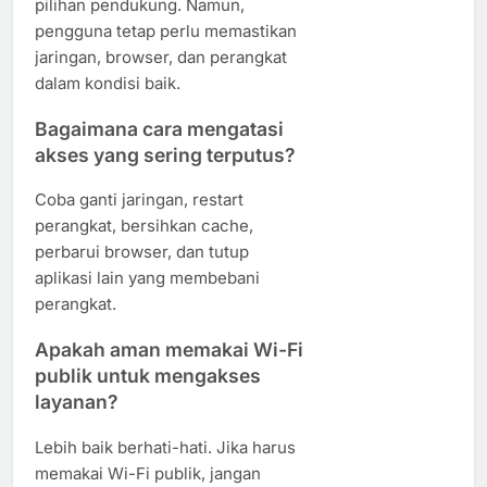
pilihan pendukung. Namun,
pengguna tetap perlu memastikan
jaringan, browser, dan perangkat
dalam kondisi baik.
Bagaimana cara mengatasi
akses yang sering terputus?
Coba ganti jaringan, restart
perangkat, bersihkan cache,
perbarui browser, dan tutup
aplikasi lain yang membebani
perangkat.
Apakah aman memakai Wi-Fi
publik untuk mengakses
layanan?
Lebih baik berhati-hati. Jika harus
memakai Wi-Fi publik, jangan