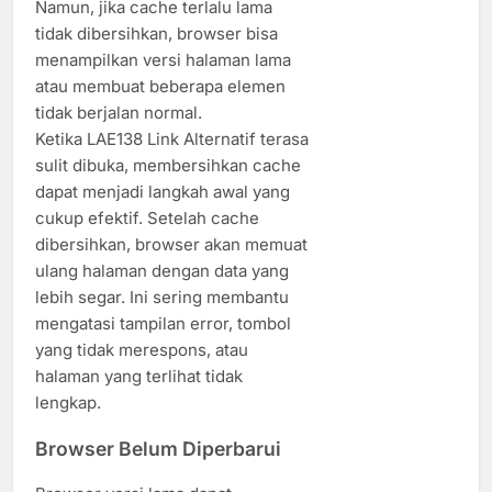
Namun, jika cache terlalu lama
tidak dibersihkan, browser bisa
menampilkan versi halaman lama
atau membuat beberapa elemen
tidak berjalan normal.
Ketika LAE138 Link Alternatif terasa
sulit dibuka, membersihkan cache
dapat menjadi langkah awal yang
cukup efektif. Setelah cache
dibersihkan, browser akan memuat
ulang halaman dengan data yang
lebih segar. Ini sering membantu
mengatasi tampilan error, tombol
yang tidak merespons, atau
halaman yang terlihat tidak
lengkap.
Browser Belum Diperbarui