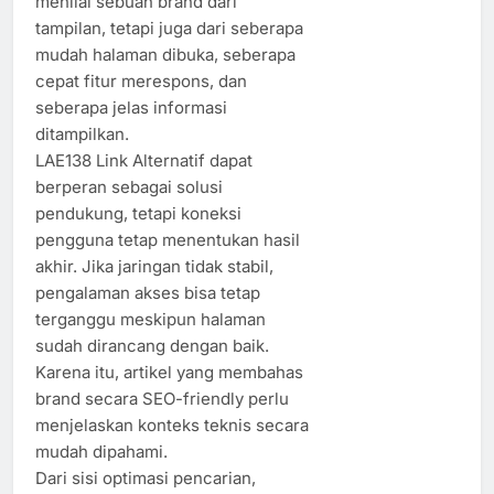
menilai sebuah brand dari
tampilan, tetapi juga dari seberapa
mudah halaman dibuka, seberapa
cepat fitur merespons, dan
seberapa jelas informasi
ditampilkan.
LAE138 Link Alternatif dapat
berperan sebagai solusi
pendukung, tetapi koneksi
pengguna tetap menentukan hasil
akhir. Jika jaringan tidak stabil,
pengalaman akses bisa tetap
terganggu meskipun halaman
sudah dirancang dengan baik.
Karena itu, artikel yang membahas
brand secara SEO-friendly perlu
menjelaskan konteks teknis secara
mudah dipahami.
Dari sisi optimasi pencarian,