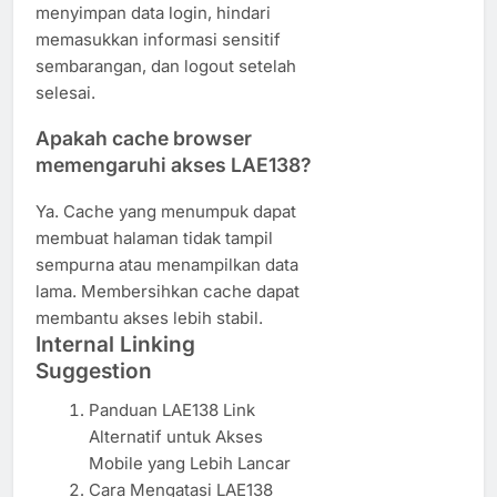
menyimpan data login, hindari
memasukkan informasi sensitif
sembarangan, dan logout setelah
selesai.
Apakah cache browser
memengaruhi akses LAE138?
Ya. Cache yang menumpuk dapat
membuat halaman tidak tampil
sempurna atau menampilkan data
lama. Membersihkan cache dapat
membantu akses lebih stabil.
Internal Linking
Suggestion
Panduan LAE138 Link
Alternatif untuk Akses
Mobile yang Lebih Lancar
Cara Mengatasi LAE138