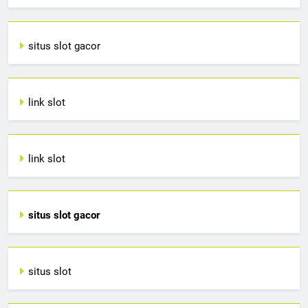
situs slot gacor
link slot
link slot
situs slot gacor
situs slot