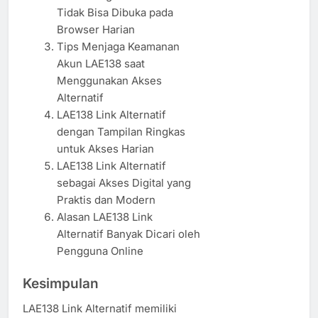
Tidak Bisa Dibuka pada
Browser Harian
Tips Menjaga Keamanan
Akun LAE138 saat
Menggunakan Akses
Alternatif
LAE138 Link Alternatif
dengan Tampilan Ringkas
untuk Akses Harian
LAE138 Link Alternatif
sebagai Akses Digital yang
Praktis dan Modern
Alasan LAE138 Link
Alternatif Banyak Dicari oleh
Pengguna Online
Kesimpulan
LAE138 Link Alternatif memiliki