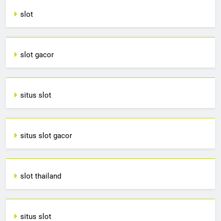
slot
slot gacor
situs slot
situs slot gacor
slot thailand
situs slot