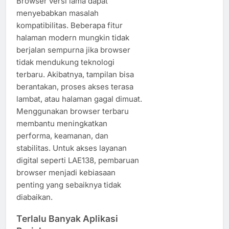
Browser versi lama dapat
menyebabkan masalah
kompatibilitas. Beberapa fitur
halaman modern mungkin tidak
berjalan sempurna jika browser
tidak mendukung teknologi
terbaru. Akibatnya, tampilan bisa
berantakan, proses akses terasa
lambat, atau halaman gagal dimuat.
Menggunakan browser terbaru
membantu meningkatkan
performa, keamanan, dan
stabilitas. Untuk akses layanan
digital seperti LAE138, pembaruan
browser menjadi kebiasaan
penting yang sebaiknya tidak
diabaikan.
Terlalu Banyak Aplikasi