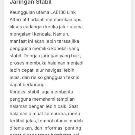
Jaringan Stabil
Keunggulan utama LAE138 Link
Alternatif adalah memberikan opsi
akses cadangan ketika jalur utama
mengalami kendala. Namun,
manfaat ini akan lebih terasa jika
pengguna memiliki koneksi yang
stabil. Dengan jaringan yang baik,
proses membuka halaman menjadi
lebih cepat, alur navigasi lebih
jelas, dan risiko gangguan teknis
dapat berkurang.
Koneksi stabil juga membantu
pengguna memahami tampilan
halaman dengan lebih baik. Saat
halaman dimuat sempurna, menu
terlihat jelas, tombol utama mudah
ditemukan, dan informasi penting