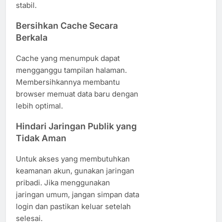
stabil.
Bersihkan Cache Secara
Berkala
Cache yang menumpuk dapat
mengganggu tampilan halaman.
Membersihkannya membantu
browser memuat data baru dengan
lebih optimal.
Hindari Jaringan Publik yang
Tidak Aman
Untuk akses yang membutuhkan
keamanan akun, gunakan jaringan
pribadi. Jika menggunakan
jaringan umum, jangan simpan data
login dan pastikan keluar setelah
selesai.