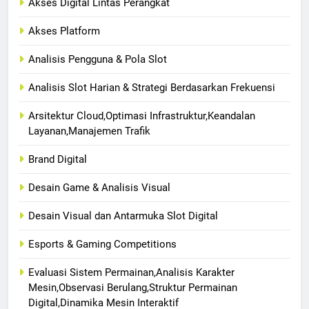
Akses Digital Lintas Perangkat
Akses Platform
Analisis Pengguna & Pola Slot
Analisis Slot Harian & Strategi Berdasarkan Frekuensi
Arsitektur Cloud,Optimasi Infrastruktur,Keandalan
Layanan,Manajemen Trafik
Brand Digital
Desain Game & Analisis Visual
Desain Visual dan Antarmuka Slot Digital
Esports & Gaming Competitions
Evaluasi Sistem Permainan,Analisis Karakter
Mesin,Observasi Berulang,Struktur Permainan
Digital,Dinamika Mesin Interaktif