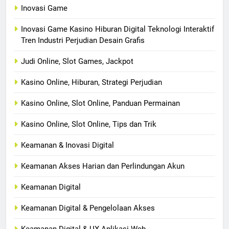
Inovasi Game
Inovasi Game Kasino Hiburan Digital Teknologi Interaktif
Tren Industri Perjudian Desain Grafis
Judi Online, Slot Games, Jackpot
Kasino Online, Hiburan, Strategi Perjudian
Kasino Online, Slot Online, Panduan Permainan
Kasino Online, Slot Online, Tips dan Trik
Keamanan & Inovasi Digital
Keamanan Akses Harian dan Perlindungan Akun
Keamanan Digital
Keamanan Digital & Pengelolaan Akses