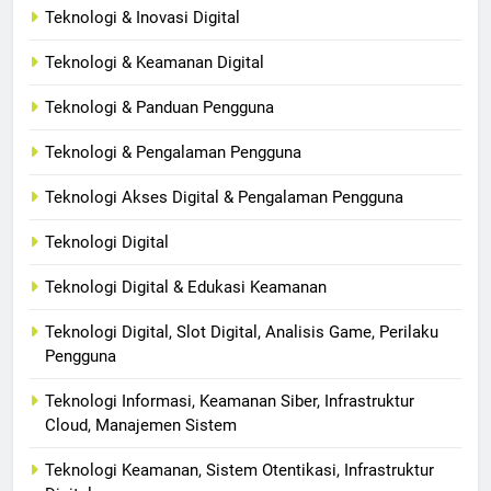
Teknologi & Inovasi Digital
Teknologi & Keamanan Digital
Teknologi & Panduan Pengguna
Teknologi & Pengalaman Pengguna
Teknologi Akses Digital & Pengalaman Pengguna
Teknologi Digital
Teknologi Digital & Edukasi Keamanan
Teknologi Digital, Slot Digital, Analisis Game, Perilaku
Pengguna
Teknologi Informasi, Keamanan Siber, Infrastruktur
Cloud, Manajemen Sistem
Teknologi Keamanan, Sistem Otentikasi, Infrastruktur