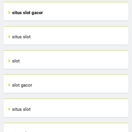
situs slot gacor
situs slot
slot
slot gacor
situs slot