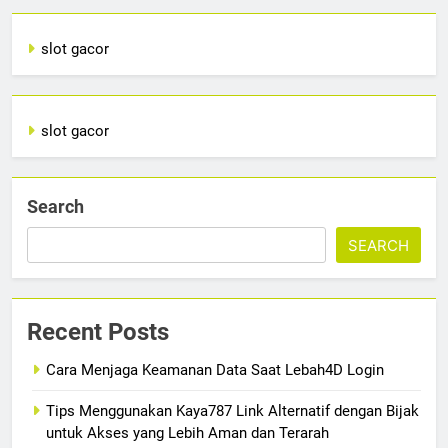
slot gacor
slot gacor
Search
SEARCH
Recent Posts
Cara Menjaga Keamanan Data Saat Lebah4D Login
Tips Menggunakan Kaya787 Link Alternatif dengan Bijak
untuk Akses yang Lebih Aman dan Terarah