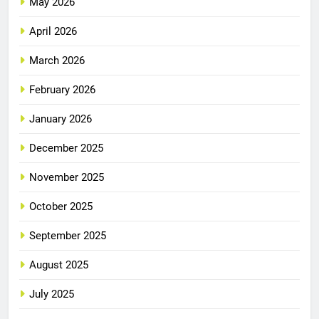
May 2026
April 2026
March 2026
February 2026
January 2026
December 2025
November 2025
October 2025
September 2025
August 2025
July 2025