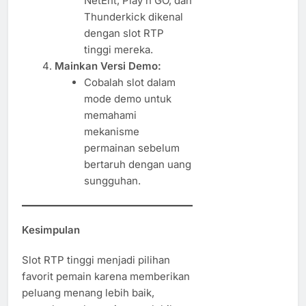
NetEnt, Play’n GO, dan
Thunderkick dikenal
dengan slot RTP
tinggi mereka.
Mainkan Versi Demo:
Cobalah slot dalam
mode demo untuk
memahami
mekanisme
permainan sebelum
bertaruh dengan uang
sungguhan.
Kesimpulan
Slot RTP tinggi menjadi pilihan
favorit pemain karena memberikan
peluang menang lebih baik,