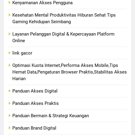
Kenyamanan Akses Pengguna
Kesehatan Mental Produktivitas Hiburan Sehat Tips
Gaming Kehidupan Seimbang
Layanan Pelanggan Digital & Kepercayaan Platform
Online
link gacor
Optimasi Kuota Internet,Performa Akses Mobile,Tips
Hemat Data,Pengaturan Browser Praktis,Stabilitas Akses
Harian
Panduan Akses Digital
Panduan Akses Praktis
Panduan Bermain & Strategi Keuangan
Panduan Brand Digital