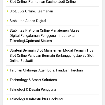
Slot Online, Permainan Kasino, Judi Online
Slot, Judi Online, Keamanan
Stabilitas Akses Digital
Stabilitas Platform Online,Manajemen Akses
Digital,Pengalaman Pengguna,Infrastruktur
Teknologi,Optimasi Sistem
Strategi Bermain Slot Manajemen Modal Pemain Tips
Slot Online Panduan Bermain Bertanggung Jawab Slot
Online Edukatif
Taruhan Olahraga, Agen Bola, Panduan Taruhan
Technology & Smart Solutions
Teknologi & Desain Pengguna
Teknologi & Infrastruktur Backend