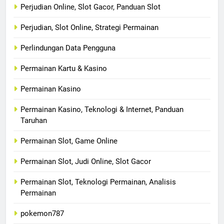
Perjudian Online, Slot Gacor, Panduan Slot
Perjudian, Slot Online, Strategi Permainan
Perlindungan Data Pengguna
Permainan Kartu & Kasino
Permainan Kasino
Permainan Kasino, Teknologi & Internet, Panduan
Taruhan
Permainan Slot, Game Online
Permainan Slot, Judi Online, Slot Gacor
Permainan Slot, Teknologi Permainan, Analisis
Permainan
pokemon787