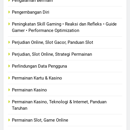
Pengalaman Bermain
Pengembangan Diri
Peningkatan Skill Gaming • Reaksi dan Refleks • Guide
Gamer • Performance Optimization
Perjudian Online, Slot Gacor, Panduan Slot
Perjudian, Slot Online, Strategi Permainan
Perlindungan Data Pengguna
Permainan Kartu & Kasino
Permainan Kasino
Permainan Kasino, Teknologi & Internet, Panduan
Taruhan
Permainan Slot, Game Online