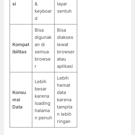
si
&
layar
keyboar
sentuh
d
Bisa
Bisa
digunak
diakses
Kompat
an di
lewat
ibilitas
semua
browser
browse
atau
r
aplikasi
Lebih
Lebih
hemat
besar
Konsu
data
karena
msi
karena
loading
Data
tampila
halama
n lebih
n penuh
ringan