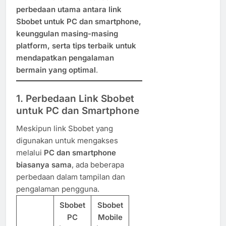
perbedaan utama antara link
Sbobet untuk PC dan smartphone,
keunggulan masing-masing
platform, serta tips terbaik untuk
mendapatkan pengalaman
bermain yang optimal
.
1. Perbedaan Link Sbobet
untuk PC dan Smartphone
Meskipun link Sbobet yang
digunakan untuk mengakses
melalui
PC dan smartphone
biasanya sama
, ada beberapa
perbedaan dalam tampilan dan
pengalaman pengguna.
Sbobet
Sbobet
PC
Mobile