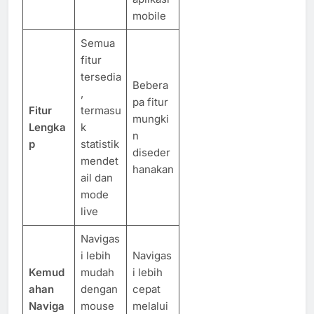
mobile
Semua
fitur
tersedia
Bebera
,
pa fitur
Fitur
termasu
mungki
Lengka
k
n
p
statistik
diseder
mendet
hanakan
ail dan
mode
live
Navigas
i lebih
Navigas
Kemud
mudah
i lebih
ahan
dengan
cepat
Naviga
mouse
melalui