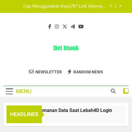
Skip
Terarah
Tips Aman Mengakses Edwinslot Alternatif
to
Setiap Hari agar Akun Tetap Terlindungi
content
Daftar Pokemon787 Jadi Lebih Mudah dengan
Panduan Ini
Cara Menjaga Keamanan Data Saat Lebah4D
Login
Tips Menggunakan Kaya787 Link Alternatif
dengan Bijak untuk Akses yang Lebih Aman dan
Terarah
Tips Aman Mengakses Edwinslot Alternatif
Setiap Hari agar Akun Tetap Terlindungi
Ibel Disouk
Temukan Koleksi Fashion Premium Di Ibel
Daftar Pokemon787 Jadi Lebih Mudah dengan
NEWSLETTER
RANDOM NEWS
Panduan Ini
Disouk.
MENU
ra Menjaga Keamanan Data Saat Lebah4D Login
Tips M
HEADLINES
Months Ago
2 Month