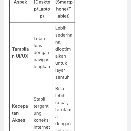
Aspek
(Deskto
(Smartp
p/Lapto
hone/T
p)
ablet)
Lebih
sederha
Lebih
na,
luas
Tampila
dioptim
dengan
n UI/UX
alkan
navigasi
untuk
lengkap
layar
sentuh
Bisa
lebih
Stabil
cepat,
Kecepa
tergant
terutam
tan
ung
a
Akses
koneksi
dengan
internet
aplikasi