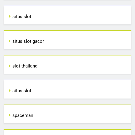
situs slot
situs slot gacor
slot thailand
situs slot
spaceman