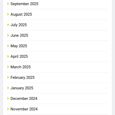
September 2025
August 2025
July 2025
June 2025
May 2025
April 2025
March 2025
February 2025
January 2025
December 2024
November 2024