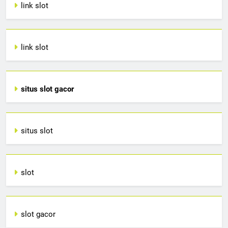
link slot
link slot
situs slot gacor
situs slot
slot
slot gacor