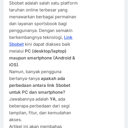
Sbobet adalah salah satu platform
taruhan online terbesar yang
menawarkan berbagai permainan
dan layanan sportsbook bagi
penggunanya. Dengan semakin
berkembangnya teknologi,
Link
Sbobet
kini dapat diakses baik
melalui
PC (desktop/laptop)
maupun smartphone (Android &
iOS)
.
Namun, banyak pengguna
bertanya-tanya
apakah ada
perbedaan antara link Sbobet
untuk PC dan smartphone?
Jawabannya adalah
YA
, ada
beberapa perbedaan dari segi
tampilan, fitur, dan kemudahan
akses.
Artikel ini akan membahas