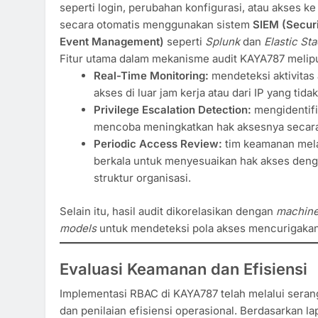
seperti login, perubahan konfigurasi, atau akses ke
secara otomatis menggunakan sistem
SIEM (Securi
Event Management)
seperti
Splunk
dan
Elastic St
Fitur utama dalam mekanisme audit KAYA787 melipu
Real-Time Monitoring:
mendeteksi aktivitas
akses di luar jam kerja atau dari IP yang tidak
Privilege Escalation Detection:
mengidentifi
mencoba meningkatkan hak aksesnya secara 
Periodic Access Review:
tim keamanan mela
berkala untuk menyesuaikan hak akses den
struktur organisasi.
Selain itu, hasil audit dikorelasikan dengan
machine 
models
untuk mendeteksi pola akses mencurigakan 
Evaluasi Keamanan dan Efisiensi
Implementasi RBAC di KAYA787 telah melalui seran
dan penilaian efisiensi operasional. Berdasarkan lap