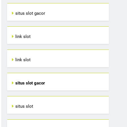
situs slot gacor
link slot
link slot
situs slot gacor
situs slot