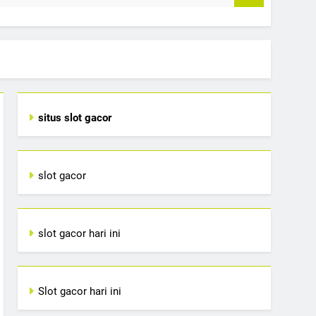
situs slot gacor
slot gacor
slot gacor hari ini
Slot gacor hari ini