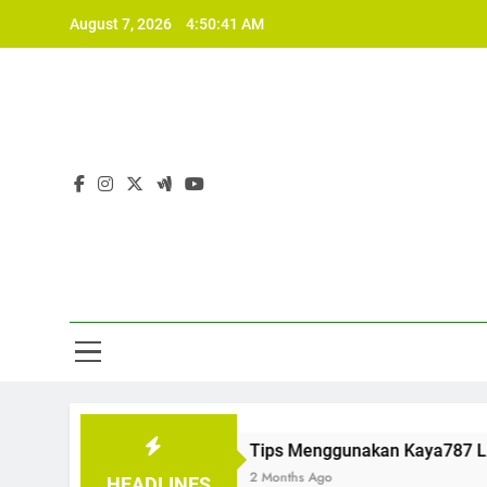
Skip
August 7, 2026
4:50:42 AM
to
content
Ibe
Temukan K
bah4D Login
Tips Menggunakan Kaya787 Link Alternati
2 Months Ago
HEADLINES