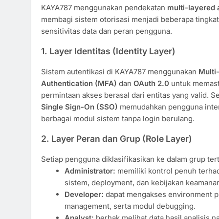
KAYA787 menggunakan pendekatan
multi-layered 
membagi sistem otorisasi menjadi beberapa tingka
sensitivitas data dan peran pengguna.
1.
Layer Identitas (Identity Layer)
Sistem autentikasi di KAYA787 menggunakan
Multi
Authentication (MFA)
dan
OAuth 2.0
untuk memast
permintaan akses berasal dari entitas yang valid. S
Single Sign-On (SSO)
memudahkan pengguna inter
berbagai modul sistem tanpa login berulang.
2.
Layer Peran dan Grup (Role Layer)
Setiap pengguna diklasifikasikan ke dalam grup tert
Administrator:
memiliki kontrol penuh terha
sistem, deployment, dan kebijakan keamanan
Developer:
dapat mengakses environment pe
management, serta modul debugging.
Analyst:
berhak melihat data hasil analisis n