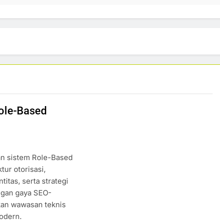
Role-Based
an sistem Role-Based
ur otorisasi,
itas, serta strategi
engan gaya SEO-
ikan wawasan teknis
odern.