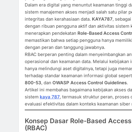
Dalam era digital yang menuntut keamanan tinggi da
sistem manajemen akses menjadi salah satu pilar 
integritas dan kerahasiaan data.
KAYA787
, sebagai
dengan ribuan pengguna aktif dan aktivitas sistem
menerapkan pendekatan
Role-Based Access Contr
memastikan bahwa setiap pengguna hanya memiliki
dengan peran dan tanggung jawabnya.
RBAC berperan penting dalam menyeimbangkan anta
operasional dan keamanan data. Melalui kebijakan i
hanya melindungi aset digitalnya, tetapi juga mema
terhadap standar keamanan informasi global seper
800-53
, dan
OWASP Access Control Guidelines
.
Artikel ini membahas bagaimana kebijakan akses d
sistem
kaya 787
, termasuk struktur peran, proses o
evaluasi efektivitas dalam konteks keamanan siber
Konsep Dasar Role-Based Access 
(RBAC)