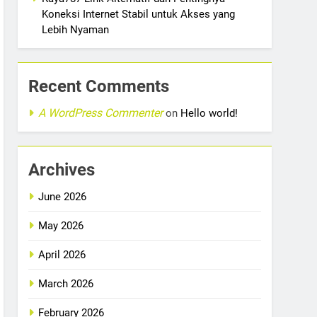
Koneksi Internet Stabil untuk Akses yang
Lebih Nyaman
Recent Comments
A WordPress Commenter
on
Hello world!
Archives
June 2026
May 2026
April 2026
March 2026
February 2026