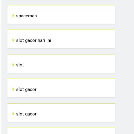
spaceman
slot gacor hari ini
slot
slot gacor
slot gacor