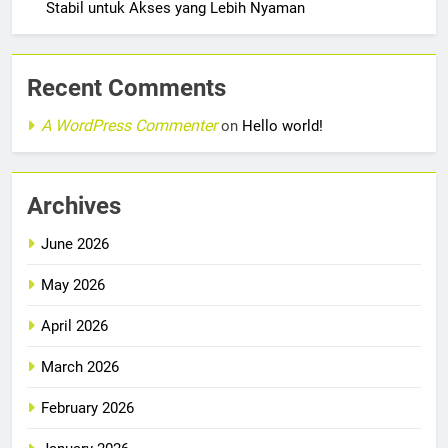
Stabil untuk Akses yang Lebih Nyaman
Recent Comments
A WordPress Commenter
on
Hello world!
Archives
June 2026
May 2026
April 2026
March 2026
February 2026