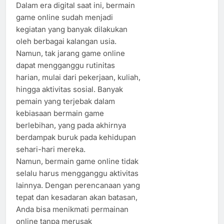
Dalam era digital saat ini, bermain
game online sudah menjadi
kegiatan yang banyak dilakukan
oleh berbagai kalangan usia.
Namun, tak jarang game online
dapat mengganggu rutinitas
harian, mulai dari pekerjaan, kuliah,
hingga aktivitas sosial. Banyak
pemain yang terjebak dalam
kebiasaan bermain game
berlebihan, yang pada akhirnya
berdampak buruk pada kehidupan
sehari-hari mereka.
Namun, bermain game online tidak
selalu harus mengganggu aktivitas
lainnya. Dengan perencanaan yang
tepat dan kesadaran akan batasan,
Anda bisa menikmati permainan
online tanpa merusak