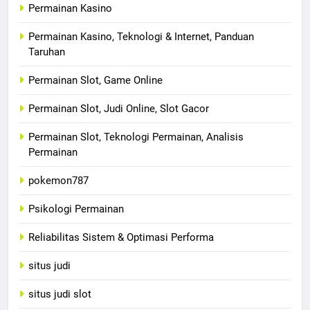
Permainan Kasino
Permainan Kasino, Teknologi & Internet, Panduan
Taruhan
Permainan Slot, Game Online
Permainan Slot, Judi Online, Slot Gacor
Permainan Slot, Teknologi Permainan, Analisis
Permainan
pokemon787
Psikologi Permainan
Reliabilitas Sistem & Optimasi Performa
situs judi
situs judi slot