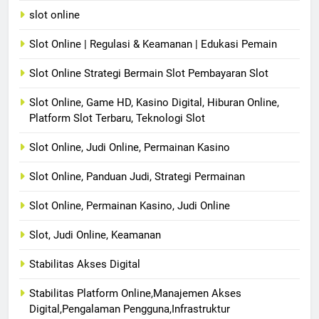
slot online
Slot Online | Regulasi & Keamanan | Edukasi Pemain
Slot Online Strategi Bermain Slot Pembayaran Slot
Slot Online, Game HD, Kasino Digital, Hiburan Online,
Platform Slot Terbaru, Teknologi Slot
Slot Online, Judi Online, Permainan Kasino
Slot Online, Panduan Judi, Strategi Permainan
Slot Online, Permainan Kasino, Judi Online
Slot, Judi Online, Keamanan
Stabilitas Akses Digital
Stabilitas Platform Online,Manajemen Akses
Digital,Pengalaman Pengguna,Infrastruktur