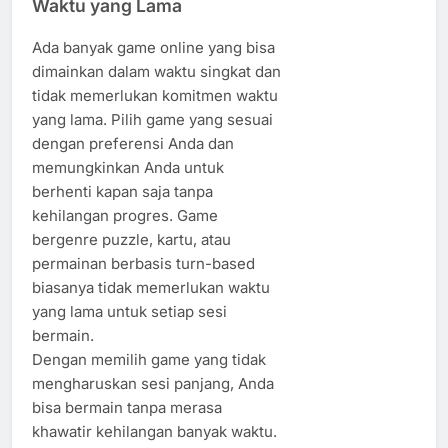
Waktu yang Lama
Ada banyak game online yang bisa
dimainkan dalam waktu singkat dan
tidak memerlukan komitmen waktu
yang lama. Pilih game yang sesuai
dengan preferensi Anda dan
memungkinkan Anda untuk
berhenti kapan saja tanpa
kehilangan progres. Game
bergenre puzzle, kartu, atau
permainan berbasis turn-based
biasanya tidak memerlukan waktu
yang lama untuk setiap sesi
bermain.
Dengan memilih game yang tidak
mengharuskan sesi panjang, Anda
bisa bermain tanpa merasa
khawatir kehilangan banyak waktu.