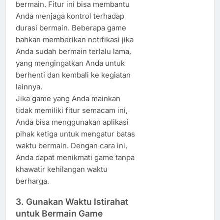
bermain. Fitur ini bisa membantu
Anda menjaga kontrol terhadap
durasi bermain. Beberapa game
bahkan memberikan notifikasi jika
Anda sudah bermain terlalu lama,
yang mengingatkan Anda untuk
berhenti dan kembali ke kegiatan
lainnya.
Jika game yang Anda mainkan
tidak memiliki fitur semacam ini,
Anda bisa menggunakan aplikasi
pihak ketiga untuk mengatur batas
waktu bermain. Dengan cara ini,
Anda dapat menikmati game tanpa
khawatir kehilangan waktu
berharga.
3. Gunakan Waktu Istirahat
untuk Bermain Game