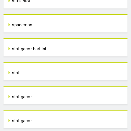
situs slot
spaceman
slot gacor hari ini
slot
slot gacor
slot gacor