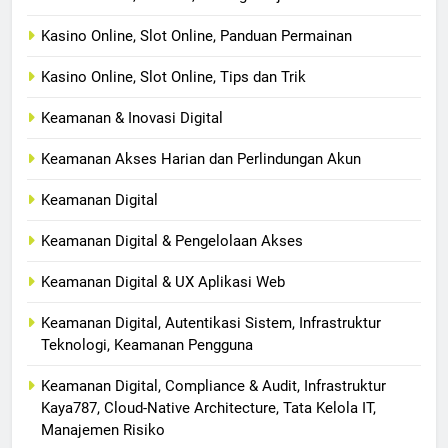
Kasino Online, Slot Online, Panduan Permainan
Kasino Online, Slot Online, Tips dan Trik
Keamanan & Inovasi Digital
Keamanan Akses Harian dan Perlindungan Akun
Keamanan Digital
Keamanan Digital & Pengelolaan Akses
Keamanan Digital & UX Aplikasi Web
Keamanan Digital, Autentikasi Sistem, Infrastruktur
Teknologi, Keamanan Pengguna
Keamanan Digital, Compliance & Audit, Infrastruktur
Kaya787, Cloud-Native Architecture, Tata Kelola IT,
Manajemen Risiko