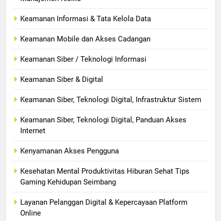
Keamanan Informasi & Tata Kelola Data
Keamanan Mobile dan Akses Cadangan
Keamanan Siber / Teknologi Informasi
Keamanan Siber & Digital
Keamanan Siber, Teknologi Digital, Infrastruktur Sistem
Keamanan Siber, Teknologi Digital, Panduan Akses
Internet
Kenyamanan Akses Pengguna
Kesehatan Mental Produktivitas Hiburan Sehat Tips
Gaming Kehidupan Seimbang
Layanan Pelanggan Digital & Kepercayaan Platform
Online