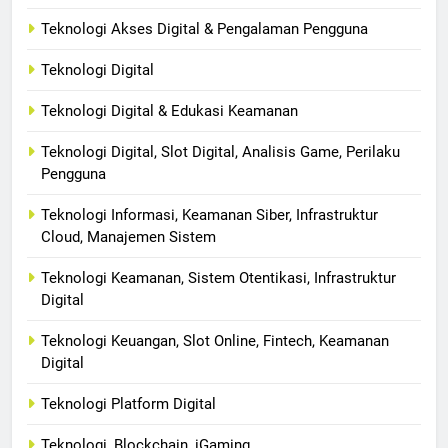
Teknologi Akses Digital & Pengalaman Pengguna
Teknologi Digital
Teknologi Digital & Edukasi Keamanan
Teknologi Digital, Slot Digital, Analisis Game, Perilaku
Pengguna
Teknologi Informasi, Keamanan Siber, Infrastruktur
Cloud, Manajemen Sistem
Teknologi Keamanan, Sistem Otentikasi, Infrastruktur
Digital
Teknologi Keuangan, Slot Online, Fintech, Keamanan
Digital
Teknologi Platform Digital
Teknologi, Blockchain, iGaming