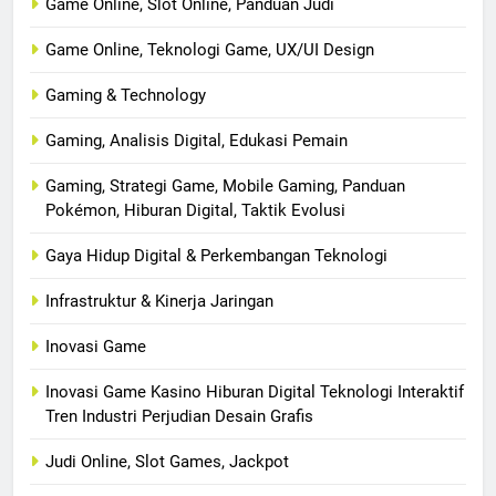
Game Online, Slot Online, Panduan Judi
Game Online, Teknologi Game, UX/UI Design
Gaming & Technology
Gaming, Analisis Digital, Edukasi Pemain
Gaming, Strategi Game, Mobile Gaming, Panduan
Pokémon, Hiburan Digital, Taktik Evolusi
Gaya Hidup Digital & Perkembangan Teknologi
Infrastruktur & Kinerja Jaringan
Inovasi Game
Inovasi Game Kasino Hiburan Digital Teknologi Interaktif
Tren Industri Perjudian Desain Grafis
Judi Online, Slot Games, Jackpot