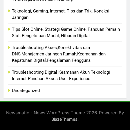
Teknologi, Gaming, Internet, Tips dan Trik, Koneksi
Jaringan
Tips Slot Online, Strategi Game Online, Panduan Pemain
Slot, Pengelolaan Modal, Hiburan Digital
Troubleshooting Akses,Konektivitas dan
DNS,Manajemen Jaringan Rumah,Keamanan dan
Kepatuhan Digital,Pengalaman Pengguna
Troubleshooting Digital Keamanan Akun Teknologi
Internet Panduan Akses User Experience
Uncategorized
Newsmatic - News WordPress Theme 2026. Powered By
.
BlazeThemes