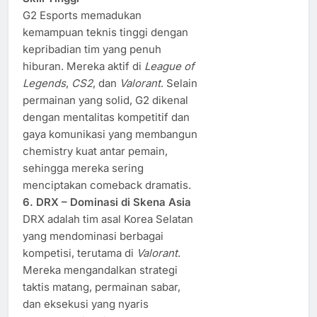
G2 Esports memadukan
kemampuan teknis tinggi dengan
kepribadian tim yang penuh
hiburan. Mereka aktif di
League of
Legends
,
CS2
, dan
Valorant
. Selain
permainan yang solid, G2 dikenal
dengan mentalitas kompetitif dan
gaya komunikasi yang membangun
chemistry kuat antar pemain,
sehingga mereka sering
menciptakan comeback dramatis.
6. DRX – Dominasi di Skena Asia
DRX adalah tim asal Korea Selatan
yang mendominasi berbagai
kompetisi, terutama di
Valorant
.
Mereka mengandalkan strategi
taktis matang, permainan sabar,
dan eksekusi yang nyaris