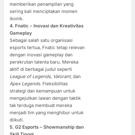
memberikan penampilan yang
sering kali menciptakan momen
ikonik.
4. Fnatic – Inovasi dan Kreativitas
Gameplay
Sebagai salah satu organisasi
esports tertua, Fnatic tetap relevan
dengan inovasi gameplay dan
perekrutan talenta baru. Mereka
aktif di berbagai judul seperti
League of Legends
,
Valorant
, dan
Apex Legends
. Fleksibilitas
strategi dan kemampuan untuk
mengejutkan lawan dengan taktik
tak terduga membuat mereka
menjadi tim yang menghibur untuk
diikuti.
5. G2 Esports – Showmanship dan
Skill Tinggi