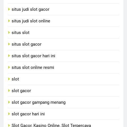
situs judi slot gacor
situs judi slot online
situs slot
situs slot gacor
situs slot gacor hari ini
situs slot online resmi
slot
slot gacor
slot gacor gampang menang
slot gacor hari ini
Slot Gacor, Kasino Online, Slot Terpercaya