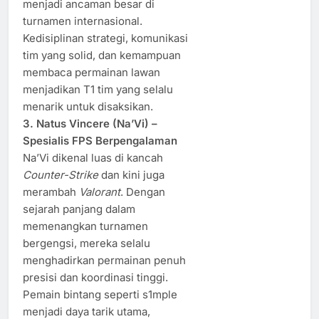
menjadi ancaman besar di
turnamen internasional.
Kedisiplinan strategi, komunikasi
tim yang solid, dan kemampuan
membaca permainan lawan
menjadikan T1 tim yang selalu
menarik untuk disaksikan.
3. Natus Vincere (Na’Vi) –
Spesialis FPS Berpengalaman
Na’Vi dikenal luas di kancah
Counter-Strike
dan kini juga
merambah
Valorant
. Dengan
sejarah panjang dalam
memenangkan turnamen
bergengsi, mereka selalu
menghadirkan permainan penuh
presisi dan koordinasi tinggi.
Pemain bintang seperti s1mple
menjadi daya tarik utama,