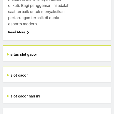
diikuti. Bagi penggemar, ini adalah
saat terbaik untuk menyaksikan
pertarungan terbaik di dunia
esports modern.
Read More
situs slot gacor
slot gacor
slot gacor hari ini