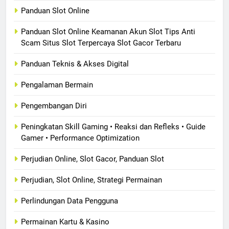
Panduan Slot Online
Panduan Slot Online Keamanan Akun Slot Tips Anti
Scam Situs Slot Terpercaya Slot Gacor Terbaru
Panduan Teknis & Akses Digital
Pengalaman Bermain
Pengembangan Diri
Peningkatan Skill Gaming • Reaksi dan Refleks • Guide
Gamer • Performance Optimization
Perjudian Online, Slot Gacor, Panduan Slot
Perjudian, Slot Online, Strategi Permainan
Perlindungan Data Pengguna
Permainan Kartu & Kasino