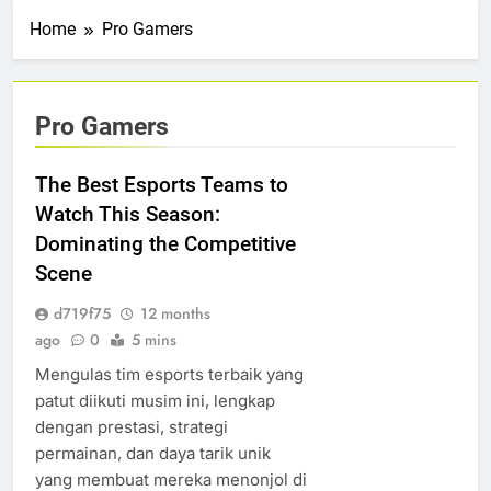
Home
Pro Gamers
Pro Gamers
The Best Esports Teams to
Watch This Season:
Dominating the Competitive
Scene
d719f75
12 months
ago
0
5 mins
Mengulas tim esports terbaik yang
patut diikuti musim ini, lengkap
dengan prestasi, strategi
permainan, dan daya tarik unik
yang membuat mereka menonjol di