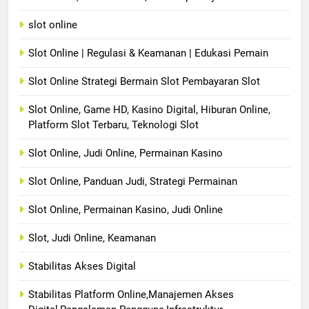
slot online
Slot Online | Regulasi & Keamanan | Edukasi Pemain
Slot Online Strategi Bermain Slot Pembayaran Slot
Slot Online, Game HD, Kasino Digital, Hiburan Online,
Platform Slot Terbaru, Teknologi Slot
Slot Online, Judi Online, Permainan Kasino
Slot Online, Panduan Judi, Strategi Permainan
Slot Online, Permainan Kasino, Judi Online
Slot, Judi Online, Keamanan
Stabilitas Akses Digital
Stabilitas Platform Online,Manajemen Akses