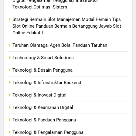
Digital,Pengalaman Pengguna,Infrastruktur
Teknologi,Optimasi Sistem
Strategi Bermain Slot Manajemen Modal Pemain Tips
Slot Online Panduan Bermain Bertanggung Jawab Slot
Online Edukatif
Taruhan Olahraga, Agen Bola, Panduan Taruhan
Technology & Smart Solutions
Teknologi & Desain Pengguna
Teknologi & Infrastruktur Backend
Teknologi & Inovasi Digital
Teknologi & Keamanan Digital
Teknologi & Panduan Pengguna
Teknologi & Pengalaman Pengguna