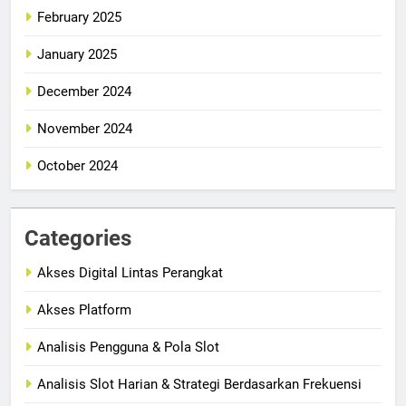
February 2025
January 2025
December 2024
November 2024
October 2024
Categories
Akses Digital Lintas Perangkat
Akses Platform
Analisis Pengguna & Pola Slot
Analisis Slot Harian & Strategi Berdasarkan Frekuensi