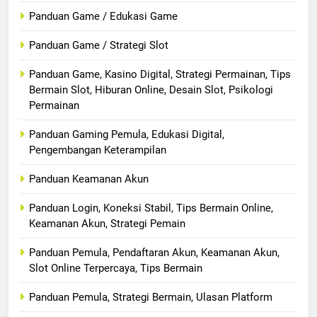
Panduan Game / Edukasi Game
Panduan Game / Strategi Slot
Panduan Game, Kasino Digital, Strategi Permainan, Tips
Bermain Slot, Hiburan Online, Desain Slot, Psikologi
Permainan
Panduan Gaming Pemula, Edukasi Digital,
Pengembangan Keterampilan
Panduan Keamanan Akun
Panduan Login, Koneksi Stabil, Tips Bermain Online,
Keamanan Akun, Strategi Pemain
Panduan Pemula, Pendaftaran Akun, Keamanan Akun,
Slot Online Terpercaya, Tips Bermain
Panduan Pemula, Strategi Bermain, Ulasan Platform