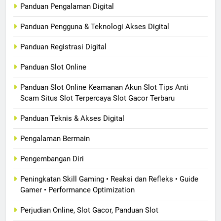
Panduan Pengalaman Digital
Panduan Pengguna & Teknologi Akses Digital
Panduan Registrasi Digital
Panduan Slot Online
Panduan Slot Online Keamanan Akun Slot Tips Anti
Scam Situs Slot Terpercaya Slot Gacor Terbaru
Panduan Teknis & Akses Digital
Pengalaman Bermain
Pengembangan Diri
Peningkatan Skill Gaming • Reaksi dan Refleks • Guide
Gamer • Performance Optimization
Perjudian Online, Slot Gacor, Panduan Slot