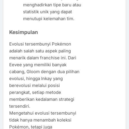
menghadirkan tipe baru atau
statistik unik yang dapat
menutupi kelemahan tim.
Kesimpulan
Evolusi tersembunyi Pokémon
adalah salah satu aspek paling
menarik dalam franchise ini. Dari
Eevee yang memiliki banyak
cabang, Gloom dengan dua pilihan
evolusi, hingga Inkay yang
berevolusi melalui posisi
perangkat, setiap metode
memberikan kedalaman strategi
tersendiri.
Mengetahui evolusi tersembunyi
tidak hanya menambah koleksi
Pokémon, tetapi juga