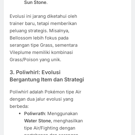
Sun Stone
.
Evolusi ini jarang diketahui oleh
trainer baru, tetapi memberikan
peluang strategis. Misalnya,
Bellossom lebih fokus pada
serangan tipe Grass, sementara
Vileplume memiliki kombinasi
Grass/Poison yang unik.
3. Poliwhirl: Evolusi
Bergantung Item dan Strategi
Poliwhirl adalah Pokémon tipe Air
dengan dua jalur evolusi yang
berbeda:
Poliwrath
: Menggunakan
Water Stone
, menghasilkan
tipe Air/Fighting dengan