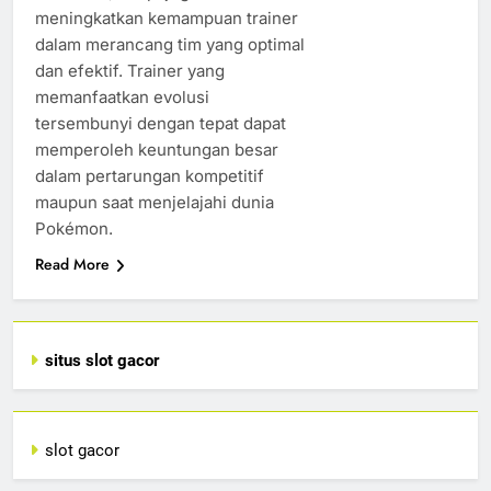
meningkatkan kemampuan trainer
dalam merancang tim yang optimal
dan efektif. Trainer yang
memanfaatkan evolusi
tersembunyi dengan tepat dapat
memperoleh keuntungan besar
dalam pertarungan kompetitif
maupun saat menjelajahi dunia
Pokémon.
Read More
situs slot gacor
slot gacor