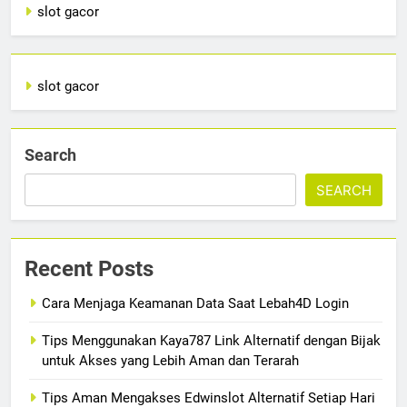
slot gacor
slot gacor
Search
SEARCH
Recent Posts
Cara Menjaga Keamanan Data Saat Lebah4D Login
Tips Menggunakan Kaya787 Link Alternatif dengan Bijak
untuk Akses yang Lebih Aman dan Terarah
Tips Aman Mengakses Edwinslot Alternatif Setiap Hari