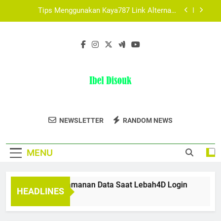
Skip
Terarah
Tips Aman Mengakses Edwinslot Alternatif
to
Setiap Hari agar Akun Tetap Terlindungi
content
Daftar Pokemon787 Jadi Lebih Mudah dengan
Panduan Ini
Cara Menjaga Keamanan Data Saat Lebah4D
Login
Tips Menggunakan Kaya787 Link Alternatif
dengan Bijak untuk Akses yang Lebih Aman dan
Terarah
Tips Aman Mengakses Edwinslot Alternatif
Setiap Hari agar Akun Tetap Terlindungi
Ibel Disouk
Temukan Koleksi Fashion Premium Di Ibel
Daftar Pokemon787 Jadi Lebih Mudah dengan
NEWSLETTER
RANDOM NEWS
Panduan Ini
Disouk.
MENU
ra Menjaga Keamanan Data Saat Lebah4D Login
Tips M
HEADLINES
Months Ago
2 Month