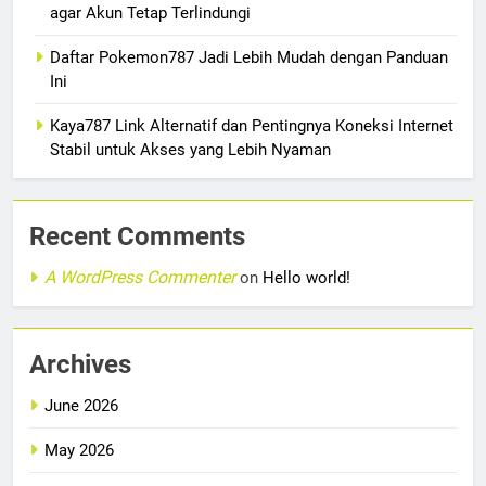
agar Akun Tetap Terlindungi
Daftar Pokemon787 Jadi Lebih Mudah dengan Panduan
Ini
Kaya787 Link Alternatif dan Pentingnya Koneksi Internet
Stabil untuk Akses yang Lebih Nyaman
Recent Comments
A WordPress Commenter
on
Hello world!
Archives
June 2026
May 2026