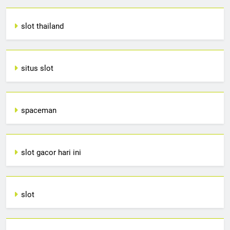
slot thailand
situs slot
spaceman
slot gacor hari ini
slot