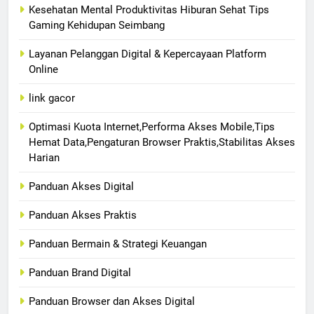
Kesehatan Mental Produktivitas Hiburan Sehat Tips
Gaming Kehidupan Seimbang
Layanan Pelanggan Digital & Kepercayaan Platform
Online
link gacor
Optimasi Kuota Internet,Performa Akses Mobile,Tips
Hemat Data,Pengaturan Browser Praktis,Stabilitas Akses
Harian
Panduan Akses Digital
Panduan Akses Praktis
Panduan Bermain & Strategi Keuangan
Panduan Brand Digital
Panduan Browser dan Akses Digital