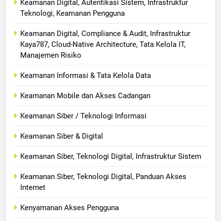
Keamanan Digital, Autentikasi Sistem, Infrastruktur
Teknologi, Keamanan Pengguna
Keamanan Digital, Compliance & Audit, Infrastruktur
Kaya787, Cloud-Native Architecture, Tata Kelola IT,
Manajemen Risiko
Keamanan Informasi & Tata Kelola Data
Keamanan Mobile dan Akses Cadangan
Keamanan Siber / Teknologi Informasi
Keamanan Siber & Digital
Keamanan Siber, Teknologi Digital, Infrastruktur Sistem
Keamanan Siber, Teknologi Digital, Panduan Akses
Internet
Kenyamanan Akses Pengguna