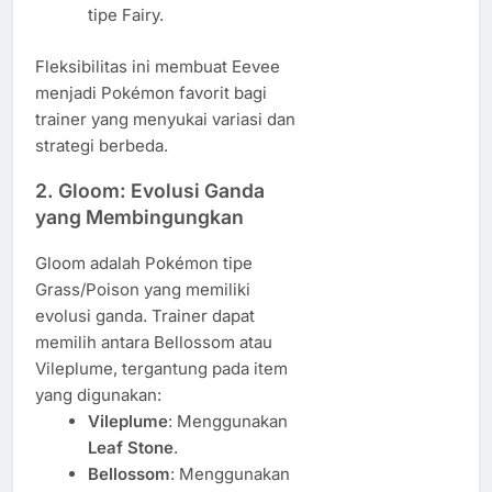
tipe Fairy.
Fleksibilitas ini membuat Eevee
menjadi Pokémon favorit bagi
trainer yang menyukai variasi dan
strategi berbeda.
2. Gloom: Evolusi Ganda
yang Membingungkan
Gloom adalah Pokémon tipe
Grass/Poison yang memiliki
evolusi ganda. Trainer dapat
memilih antara Bellossom atau
Vileplume, tergantung pada item
yang digunakan:
Vileplume
: Menggunakan
Leaf Stone
.
Bellossom
: Menggunakan