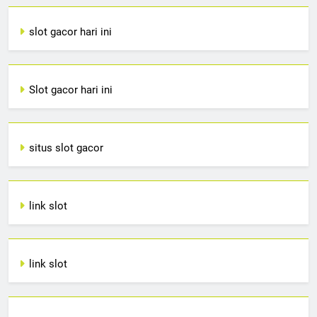
slot gacor hari ini
Slot gacor hari ini
situs slot gacor
link slot
link slot