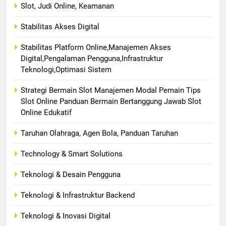
Slot, Judi Online, Keamanan
Stabilitas Akses Digital
Stabilitas Platform Online,Manajemen Akses
Digital,Pengalaman Pengguna,Infrastruktur
Teknologi,Optimasi Sistem
Strategi Bermain Slot Manajemen Modal Pemain Tips
Slot Online Panduan Bermain Bertanggung Jawab Slot
Online Edukatif
Taruhan Olahraga, Agen Bola, Panduan Taruhan
Technology & Smart Solutions
Teknologi & Desain Pengguna
Teknologi & Infrastruktur Backend
Teknologi & Inovasi Digital