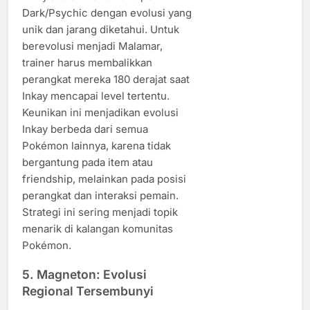
Dark/Psychic dengan evolusi yang
unik dan jarang diketahui. Untuk
berevolusi menjadi Malamar,
trainer harus membalikkan
perangkat mereka 180 derajat saat
Inkay mencapai level tertentu.
Keunikan ini menjadikan evolusi
Inkay berbeda dari semua
Pokémon lainnya, karena tidak
bergantung pada item atau
friendship, melainkan pada posisi
perangkat dan interaksi pemain.
Strategi ini sering menjadi topik
menarik di kalangan komunitas
Pokémon.
5. Magneton: Evolusi
Regional Tersembunyi