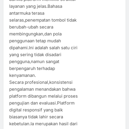
layanan yang jelas.Bahasa
antarmuka terasa
selaras,penempatan tombol tidak
berubah-ubah secara
membingungkan,dan pola
penggunaan tetap mudah
dipahami.Ini adalah salah satu ciri
yang sering tidak disadari
pengguna,namun sangat
berpengaruh terhadap
kenyamanan.
Secara profesional,konsistensi
pengalaman menandakan bahwa
platform dibangun melalui proses
pengujian dan evaluasi.Platform
digital responsif yang baik
biasanya tidak lahir secara
kebetulan.Ia merupakan hasil dari