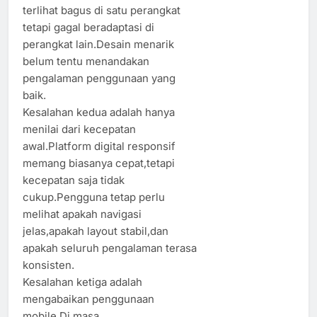
terlihat bagus di satu perangkat
tetapi gagal beradaptasi di
perangkat lain.Desain menarik
belum tentu menandakan
pengalaman penggunaan yang
baik.
Kesalahan kedua adalah hanya
menilai dari kecepatan
awal.Platform digital responsif
memang biasanya cepat,tetapi
kecepatan saja tidak
cukup.Pengguna tetap perlu
melihat apakah navigasi
jelas,apakah layout stabil,dan
apakah seluruh pengalaman terasa
konsisten.
Kesalahan ketiga adalah
mengabaikan penggunaan
mobile.Di masa