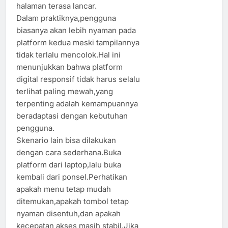
halaman terasa lancar.
Dalam praktiknya,pengguna
biasanya akan lebih nyaman pada
platform kedua meski tampilannya
tidak terlalu mencolok.Hal ini
menunjukkan bahwa platform
digital responsif tidak harus selalu
terlihat paling mewah,yang
terpenting adalah kemampuannya
beradaptasi dengan kebutuhan
pengguna.
Skenario lain bisa dilakukan
dengan cara sederhana.Buka
platform dari laptop,lalu buka
kembali dari ponsel.Perhatikan
apakah menu tetap mudah
ditemukan,apakah tombol tetap
nyaman disentuh,dan apakah
kecepatan akses masih stabil.Jika