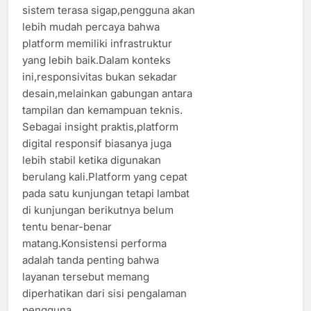
sistem terasa sigap,pengguna akan
lebih mudah percaya bahwa
platform memiliki infrastruktur
yang lebih baik.Dalam konteks
ini,responsivitas bukan sekadar
desain,melainkan gabungan antara
tampilan dan kemampuan teknis.
Sebagai insight praktis,platform
digital responsif biasanya juga
lebih stabil ketika digunakan
berulang kali.Platform yang cepat
pada satu kunjungan tetapi lambat
di kunjungan berikutnya belum
tentu benar-benar
matang.Konsistensi performa
adalah tanda penting bahwa
layanan tersebut memang
diperhatikan dari sisi pengalaman
pengguna.