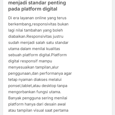
menjadi standar penting
pada platform digital
Di era layanan online yang terus
berkembang,responsivitas bukan
lagi nilai tambahan yang boleh
diabaikan.Responsivitas justru
sudah menjadi salah satu standar
utama dalam menilai kualitas
sebuah platform digital.Platform
digital responsif mampu
menyesuaikan tampilan,alur
penggunaan,dan performanya agar
tetap nyaman diakses melalui
ponsel,tablet,atau desktop tanpa
mengorbankan fungsi utama.
Banyak pengguna sering menilai
platform hanya dari desain awal
atau tampilan visual saat pertama