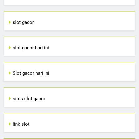
slot gacor
slot gacor hari ini
Slot gacor hari ini
situs slot gacor
link slot