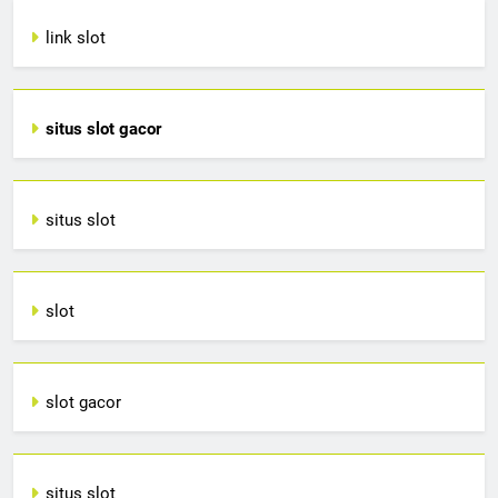
link slot
situs slot gacor
situs slot
slot
slot gacor
situs slot