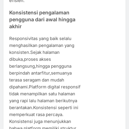
efisien.
Konsistensi pengalaman
pengguna dari awal hingga
akhir
Responsivitas yang baik selalu
menghasilkan pengalaman yang
konsisten.Sejak halaman
dibuka,proses akses
berlangsung,hingga pengguna
berpindah antarfitur,semuanya
terasa seragam dan mudah
dipahami.Platform digital responsif
tidak menampilkan satu halaman
yang rapi lalu halaman berikutnya
berantakan.Konsistensi seperti ini
memperkuat rasa percaya.
Konsistensi juga menunjukkan
bahwa platform memiliki struktur