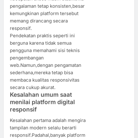
pengalaman tetap konsisten,besar
kemungkinan platform tersebut
memang dirancang secara
responsif.
Pendekatan praktis seperti ini
berguna karena tidak semua
pengguna memahami sisi teknis
pengembangan
web.Namun,dengan pengamatan
sederhana,mereka tetap bisa
membaca kualitas responsivitas
secara cukup akurat.
Kesalahan umum saat
menilai platform digital
responsif
Kesalahan pertama adalah mengira
tampilan modern selalu berarti
responsif.Padahal,banyak platform