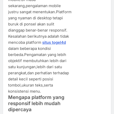
sekarang,pengalaman mobile
justru sangat menentukan.Platform
yang nyaman di desktop tetapi
buruk di ponsel akan sulit
dianggap benar-benar responsif.
Kesalahan berikutnya adalah tidak
mencoba platform
situs togel4d
dalam beberapa kondisi
berbeda.Pengamatan yang lebih
objektif membutuhkan lebih dari
satu kunjungan,lebih dari satu
perangkat,dan perhatian terhadap
detail kecil seperti posisi
tombol,ukuran teks,serta
konsistensi menu.
Mengapa platform yang
responsif lebih mudah
dipercaya