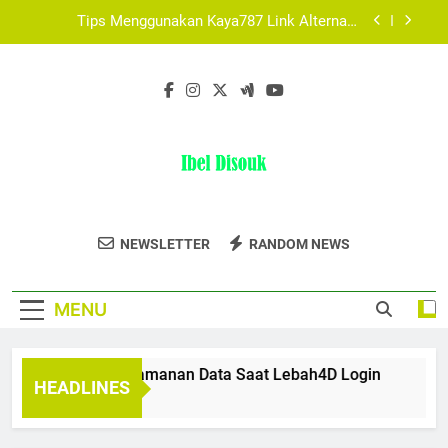
Skip
Terarah
Tips Aman Mengakses Edwinslot Alternatif
to
Setiap Hari agar Akun Tetap Terlindungi
content
Daftar Pokemon787 Jadi Lebih Mudah dengan
Panduan Ini
Cara Menjaga Keamanan Data Saat Lebah4D
Login
Tips Menggunakan Kaya787 Link Alternatif
dengan Bijak untuk Akses yang Lebih Aman dan
Terarah
Tips Aman Mengakses Edwinslot Alternatif
Setiap Hari agar Akun Tetap Terlindungi
Ibel Disouk
Temukan Koleksi Fashion Premium Di Ibel
Daftar Pokemon787 Jadi Lebih Mudah dengan
NEWSLETTER
RANDOM NEWS
Panduan Ini
Disouk.
MENU
ra Menjaga Keamanan Data Saat Lebah4D Login
Tips M
HEADLINES
onths Ago
2 Month