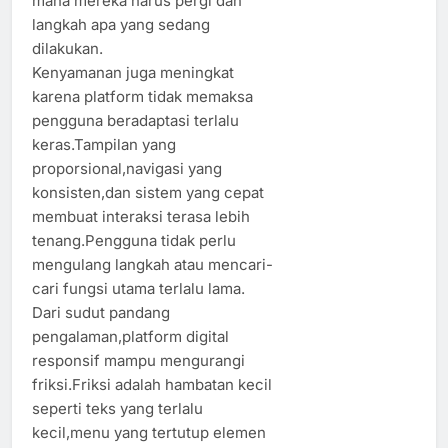
mana mereka harus pergi dan
langkah apa yang sedang
dilakukan.
Kenyamanan juga meningkat
karena platform tidak memaksa
pengguna beradaptasi terlalu
keras.Tampilan yang
proporsional,navigasi yang
konsisten,dan sistem yang cepat
membuat interaksi terasa lebih
tenang.Pengguna tidak perlu
mengulang langkah atau mencari-
cari fungsi utama terlalu lama.
Dari sudut pandang
pengalaman,platform digital
responsif mampu mengurangi
friksi.Friksi adalah hambatan kecil
seperti teks yang terlalu
kecil,menu yang tertutup elemen