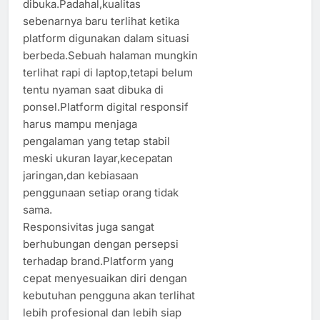
dibuka.Padahal,kualitas
sebenarnya baru terlihat ketika
platform digunakan dalam situasi
berbeda.Sebuah halaman mungkin
terlihat rapi di laptop,tetapi belum
tentu nyaman saat dibuka di
ponsel.Platform digital responsif
harus mampu menjaga
pengalaman yang tetap stabil
meski ukuran layar,kecepatan
jaringan,dan kebiasaan
penggunaan setiap orang tidak
sama.
Responsivitas juga sangat
berhubungan dengan persepsi
terhadap brand.Platform yang
cepat menyesuaikan diri dengan
kebutuhan pengguna akan terlihat
lebih profesional dan lebih siap