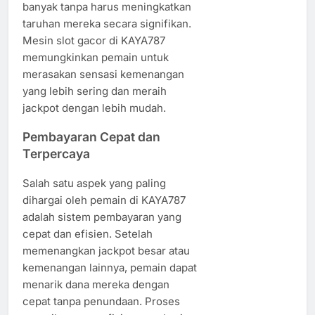
banyak tanpa harus meningkatkan
taruhan mereka secara signifikan.
Mesin slot gacor di KAYA787
memungkinkan pemain untuk
merasakan sensasi kemenangan
yang lebih sering dan meraih
jackpot dengan lebih mudah.
Pembayaran Cepat dan
Terpercaya
Salah satu aspek yang paling
dihargai oleh pemain di KAYA787
adalah sistem pembayaran yang
cepat dan efisien. Setelah
memenangkan jackpot besar atau
kemenangan lainnya, pemain dapat
menarik dana mereka dengan
cepat tanpa penundaan. Proses