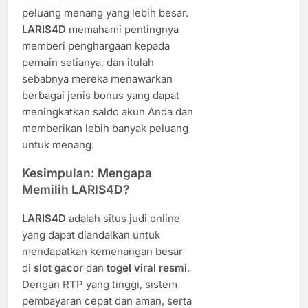
peluang menang yang lebih besar.
LARIS4D
memahami pentingnya
memberi penghargaan kepada
pemain setianya, dan itulah
sebabnya mereka menawarkan
berbagai jenis bonus yang dapat
meningkatkan saldo akun Anda dan
memberikan lebih banyak peluang
untuk menang.
Kesimpulan: Mengapa
Memilih LARIS4D?
LARIS4D
adalah situs judi online
yang dapat diandalkan untuk
mendapatkan kemenangan besar
di
slot gacor
dan
togel viral resmi
.
Dengan RTP yang tinggi, sistem
pembayaran cepat dan aman, serta