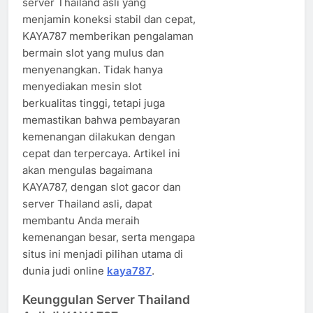
server Thailand asli yang
menjamin koneksi stabil dan cepat,
KAYA787 memberikan pengalaman
bermain slot yang mulus dan
menyenangkan. Tidak hanya
menyediakan mesin slot
berkualitas tinggi, tetapi juga
memastikan bahwa pembayaran
kemenangan dilakukan dengan
cepat dan terpercaya. Artikel ini
akan mengulas bagaimana
KAYA787, dengan slot gacor dan
server Thailand asli, dapat
membantu Anda meraih
kemenangan besar, serta mengapa
situs ini menjadi pilihan utama di
dunia judi online
kaya787
.
Keunggulan Server Thailand