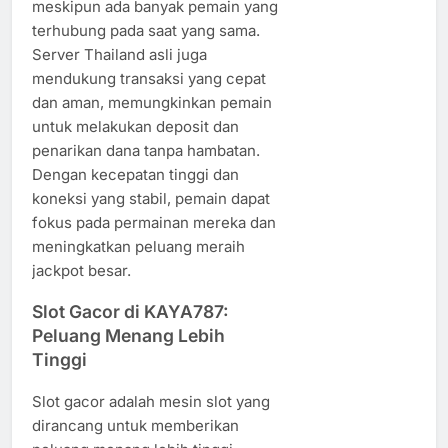
meskipun ada banyak pemain yang
terhubung pada saat yang sama.
Server Thailand asli juga
mendukung transaksi yang cepat
dan aman, memungkinkan pemain
untuk melakukan deposit dan
penarikan dana tanpa hambatan.
Dengan kecepatan tinggi dan
koneksi yang stabil, pemain dapat
fokus pada permainan mereka dan
meningkatkan peluang meraih
jackpot besar.
Slot Gacor di KAYA787:
Peluang Menang Lebih
Tinggi
Slot gacor adalah mesin slot yang
dirancang untuk memberikan