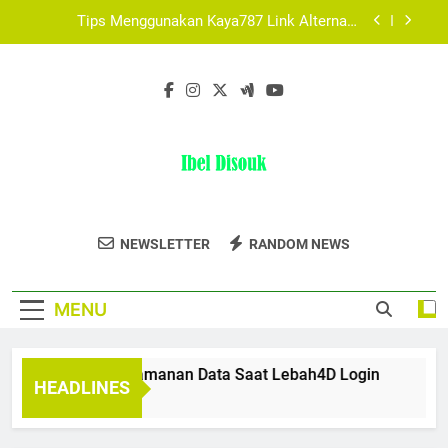
Skip
Terarah
Tips Aman Mengakses Edwinslot Alternatif
to
Setiap Hari agar Akun Tetap Terlindungi
content
Daftar Pokemon787 Jadi Lebih Mudah dengan
Panduan Ini
Cara Menjaga Keamanan Data Saat Lebah4D
Login
Tips Menggunakan Kaya787 Link Alternatif
dengan Bijak untuk Akses yang Lebih Aman dan
Terarah
Tips Aman Mengakses Edwinslot Alternatif
Setiap Hari agar Akun Tetap Terlindungi
Ibel Disouk
Temukan Koleksi Fashion Premium Di Ibel
Daftar Pokemon787 Jadi Lebih Mudah dengan
NEWSLETTER
RANDOM NEWS
Panduan Ini
Disouk.
MENU
ra Menjaga Keamanan Data Saat Lebah4D Login
Tips M
HEADLINES
onths Ago
2 Month