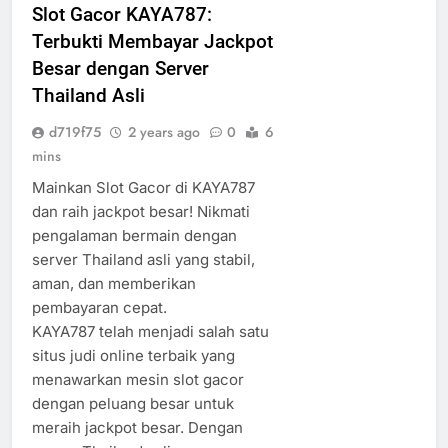
Slot Gacor KAYA787:
Terbukti Membayar Jackpot
Besar dengan Server
Thailand Asli
d719f75
2 years ago
0
6
mins
Mainkan Slot Gacor di KAYA787
dan raih jackpot besar! Nikmati
pengalaman bermain dengan
server Thailand asli yang stabil,
aman, dan memberikan
pembayaran cepat.
KAYA787 telah menjadi salah satu
situs judi online terbaik yang
menawarkan mesin slot gacor
dengan peluang besar untuk
meraih jackpot besar. Dengan