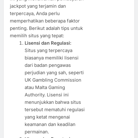
jackpot yang terjamin dan
terpercaya, Anda perlu
memperhatikan beberapa faktor
penting. Berikut adalah tips untuk
memilih situs yang tepat:
Lisensi dan Regulasi:
Situs yang terpercaya
biasanya memiliki lisensi
dari badan pengawas
perjudian yang sah, seperti
UK Gambling Commission
atau Malta Gaming
Authority. Lisensi ini
menunjukkan bahwa situs
tersebut mematuhi regulasi
yang ketat mengenai
keamanan dan keadilan
permainan.