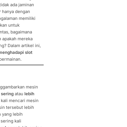
tidak ada jaminan
r
hanya dengan
ngalaman memiliki
akan untuk
ntas, bagaimana
n apakah mereka
g? Dalam artikel ini,
menghadapi slot
 permainan.
enggambarkan mesin
 sering
atau
lebih
 kali mencari mesin
in tersebut lebih
 yang lebih
sering kali