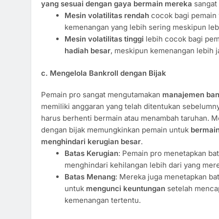
yang sesuai dengan gaya bermain mereka
sangat 
Mesin volatilitas rendah
cocok bagi pemain
kemenangan yang lebih sering meskipun lebi
Mesin volatilitas tinggi
lebih cocok bagi pem
hadiah besar
, meskipun kemenangan lebih j
c. Mengelola Bankroll dengan Bijak
Pemain pro sangat mengutamakan
manajemen bank
memiliki anggaran yang telah ditentukan sebelumn
harus berhenti bermain atau menambah taruhan. M
dengan bijak memungkinkan pemain untuk
bermain
menghindari kerugian besar
.
Batas Kerugian
: Pemain pro menetapkan bat
menghindari kehilangan lebih dari yang me
Batas Menang
: Mereka juga menetapkan b
untuk
mengunci keuntungan
setelah mencap
kemenangan tertentu.