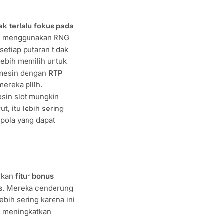
dak terlalu fokus pada
ot menggunakan RNG
setiap putaran tidak
lebih memilih untuk
 mesin dengan
RTP
ereka pilih.
sin slot mungkin
, itu lebih sering
pola yang dapat
rkan
fitur bonus
s
. Mereka cenderung
ebih sering karena ini
a meningkatkan