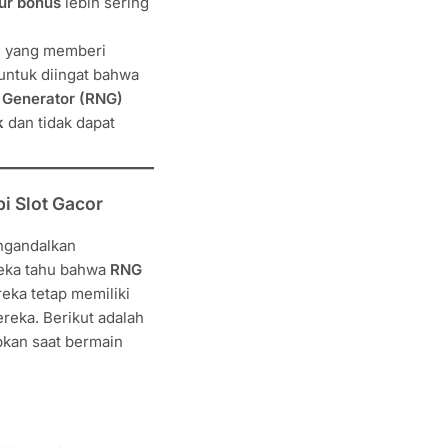
tur bonus
lebih sering
n yang memberi
 untuk diingat bahwa
Generator (RNG)
k
dan tidak dapat
i Slot Gacor
ngandalkan
reka tahu bahwa
RNG
eka tetap memiliki
eka. Berikut adalah
pkan saat bermain