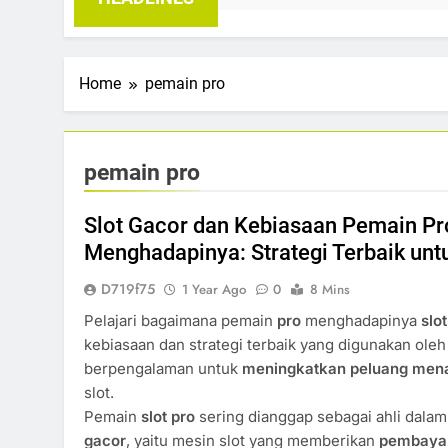
Home
pemain pro
pemain pro
Slot Gacor dan Kebiasaan Pemain P
Menghadapinya: Strategi Terbaik un
D719f75
1 Year Ago
0
8 Mins
Pelajari bagaimana pemain
pro
menghadapinya
slo
kebiasaan dan strategi terbaik yang digunakan ole
berpengalaman untuk
meningkatkan peluang men
slot.
Pemain
slot pro
sering dianggap sebagai ahli dal
gacor
, yaitu mesin slot yang memberikan
pembayar