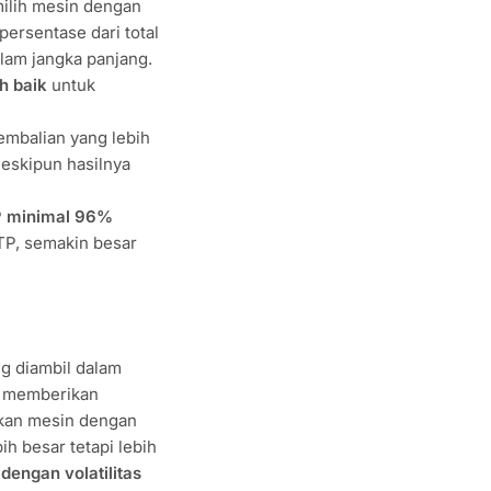
milih mesin dengan
ersentase dari total
lam jangka panjang.
h baik
untuk
balian yang lebih
eskipun hasilnya
P
minimal 96%
TP, semakin besar
g diambil dalam
 memberikan
gkan mesin dengan
 besar tetapi lebih
dengan volatilitas