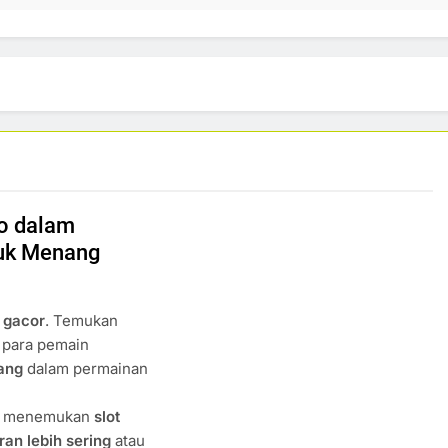
ro dalam
tuk Menang
t gacor
. Temukan
h para pemain
ang
dalam permainan
am menemukan
slot
an lebih sering
atau