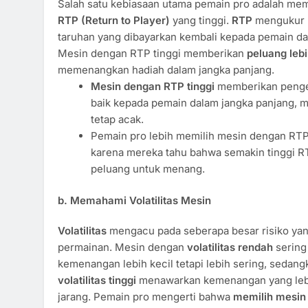
Salah satu kebiasaan utama pemain pro adalah me
RTP (Return to Player)
yang tinggi.
RTP
mengukur p
taruhan yang dibayarkan kembali kepada pemain da
Mesin dengan RTP tinggi memberikan
peluang lebi
memenangkan hadiah dalam jangka panjang.
Mesin dengan RTP tinggi
memberikan pengem
baik kepada pemain dalam jangka panjang, m
tetap acak.
Pemain pro lebih memilih mesin dengan RT
karena mereka tahu bahwa semakin tinggi R
peluang untuk menang.
b. Memahami Volatilitas Mesin
Volatilitas
mengacu pada seberapa besar risiko yan
permainan. Mesin dengan
volatilitas rendah
sering
kemenangan lebih kecil tetapi lebih sering, sedan
volatilitas tinggi
menawarkan kemenangan yang lebih
jarang. Pemain pro mengerti bahwa
memilih mesin 