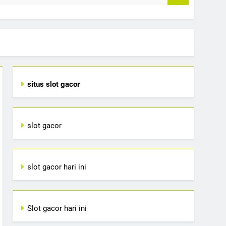
situs slot gacor
slot gacor
slot gacor hari ini
Slot gacor hari ini