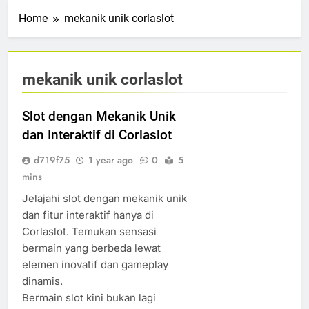
Home
mekanik unik corlaslot
mekanik unik corlaslot
Slot dengan Mekanik Unik
dan Interaktif di Corlaslot
d719f75
1 year ago
0
5
mins
Jelajahi slot dengan mekanik unik
dan fitur interaktif hanya di
Corlaslot. Temukan sensasi
bermain yang berbeda lewat
elemen inovatif dan gameplay
dinamis.
Bermain slot kini bukan lagi