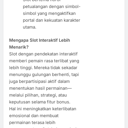
petualangan dengan simbol-
simbol yang mengaktifkan
portal dan kekuatan karakter
utama.
Mengapa Slot Interaktif Lebih
Menarik?
Slot dengan pendekatan interaktif
memberi pemain rasa terlibat yang
lebih tinggi. Mereka tidak sekadar
menunggu gulungan berhenti, tapi
juga berpartisipasi aktif dalam
menentukan hasil permainan—
melalui pilihan, strategi, atau
keputusan selama fitur bonus.
Hal ini meningkatkan keterlibatan
emosional dan membuat
permainan terasa lebih