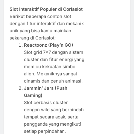
Slot Interaktif Populer di Corlaslot
Berikut beberapa contoh slot
dengan fitur interaktif dan mekanik
unik yang bisa kamu mainkan
sekarang di Corlaslot:
Reactoonz (Play’n GO)
Slot grid 7×7 dengan sistem
cluster dan fitur energi yang
memicu kekuatan simbol
alien. Mekaniknya sangat
dinamis dan penuh animasi.
Jammin’ Jars (Push
Gaming)
Slot berbasis cluster
dengan wild yang berpindah
tempat secara acak, serta
pengganda yang mengikuti
setiap perpindahan.