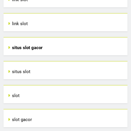
link slot
situs slot gacor
situs slot
slot
slot gacor