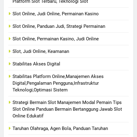
Platform Slot Terbaru, Teknologi Slot
Slot Online, Judi Online, Permainan Kasino
Slot Online, Panduan Judi, Strategi Permainan
Slot Online, Permainan Kasino, Judi Online
Slot, Judi Online, Keamanan
Stabilitas Akses Digital
Stabilitas Platform Online,Manajemen Akses
Digital,Pengalaman Pengguna,Infrastruktur
Teknologi,Optimasi Sistem
Strategi Bermain Slot Manajemen Modal Pemain Tips
Slot Online Panduan Bermain Bertanggung Jawab Slot
Online Edukatif
Taruhan Olahraga, Agen Bola, Panduan Taruhan