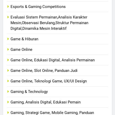
Esports & Gaming Competitions
Evaluasi Sistem Permainan,Analisis Karakter
Mesin,Observasi Berulang,Struktur Permainan
Digital,Dinamika Mesin Interaktif
Game & Hiburan
Game Online
Game Online, Edukasi Digital, Analisis Permainan
Game Online, Slot Online, Panduan Judi
Game Online, Teknologi Game, UX/UI Design
Gaming & Technology
Gaming, Analisis Digital, Edukasi Pemain
Gaming, Strategi Game, Mobile Gaming, Panduan