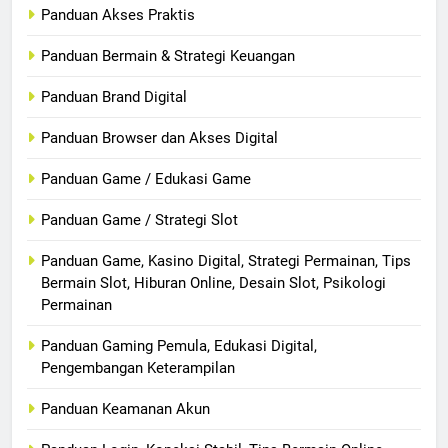
Panduan Akses Praktis
Panduan Bermain & Strategi Keuangan
Panduan Brand Digital
Panduan Browser dan Akses Digital
Panduan Game / Edukasi Game
Panduan Game / Strategi Slot
Panduan Game, Kasino Digital, Strategi Permainan, Tips
Bermain Slot, Hiburan Online, Desain Slot, Psikologi
Permainan
Panduan Gaming Pemula, Edukasi Digital,
Pengembangan Keterampilan
Panduan Keamanan Akun