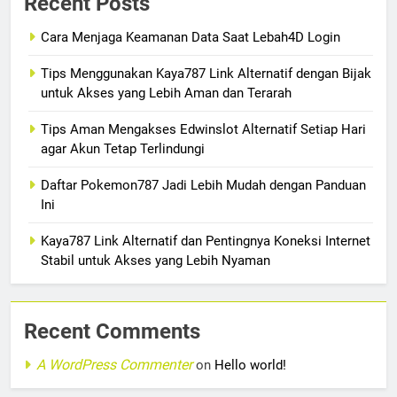
Recent Posts
Cara Menjaga Keamanan Data Saat Lebah4D Login
Tips Menggunakan Kaya787 Link Alternatif dengan Bijak
untuk Akses yang Lebih Aman dan Terarah
Tips Aman Mengakses Edwinslot Alternatif Setiap Hari
agar Akun Tetap Terlindungi
Daftar Pokemon787 Jadi Lebih Mudah dengan Panduan
Ini
Kaya787 Link Alternatif dan Pentingnya Koneksi Internet
Stabil untuk Akses yang Lebih Nyaman
Recent Comments
A WordPress Commenter
on
Hello world!