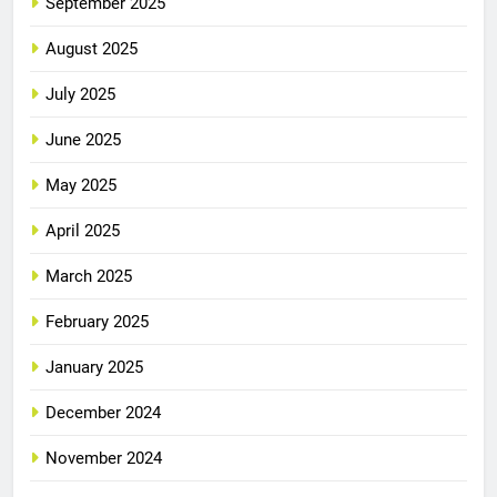
September 2025
August 2025
July 2025
June 2025
May 2025
April 2025
March 2025
February 2025
January 2025
December 2024
November 2024