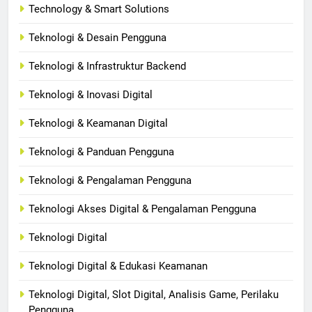
Technology & Smart Solutions
Teknologi & Desain Pengguna
Teknologi & Infrastruktur Backend
Teknologi & Inovasi Digital
Teknologi & Keamanan Digital
Teknologi & Panduan Pengguna
Teknologi & Pengalaman Pengguna
Teknologi Akses Digital & Pengalaman Pengguna
Teknologi Digital
Teknologi Digital & Edukasi Keamanan
Teknologi Digital, Slot Digital, Analisis Game, Perilaku
Pengguna