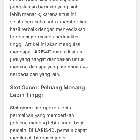
pengalaman bermain yang jauh
lebih menarik, karena situs ini
selalu berusaha untuk memberikan
hasil terbaik dengan menyediakan
berbagai permainan berkualitas
tinggi. Artikel ini akan mengulas
mengapa
LARIS4D
menjadi situs
judi yang sangat diandalkan untuk
menang dan apa yang membuatnya
berbeda dari yang lain.
Slot Gacor: Peluang Menang
Lebih Tinggi
Slot gacor
merupakan jenis
permainan yang memberikan
peluang menang lebih tinggi bagi
pemain. Di
LARIS4D
, pemain dapat
menikmati berbagai jenis