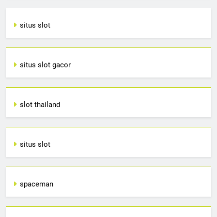
situs slot
situs slot gacor
slot thailand
situs slot
spaceman