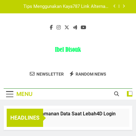
Skip
Terarah
Tips Aman Mengakses Edwinslot Alternatif
to
Setiap Hari agar Akun Tetap Terlindungi
content
Daftar Pokemon787 Jadi Lebih Mudah dengan
Panduan Ini
Cara Menjaga Keamanan Data Saat Lebah4D
Login
Tips Menggunakan Kaya787 Link Alternatif
dengan Bijak untuk Akses yang Lebih Aman dan
Terarah
Tips Aman Mengakses Edwinslot Alternatif
Setiap Hari agar Akun Tetap Terlindungi
Ibel Disouk
Temukan Koleksi Fashion Premium Di Ibel
Daftar Pokemon787 Jadi Lebih Mudah dengan
NEWSLETTER
RANDOM NEWS
Panduan Ini
Disouk.
MENU
ra Menjaga Keamanan Data Saat Lebah4D Login
Tips M
HEADLINES
Months Ago
2 Month