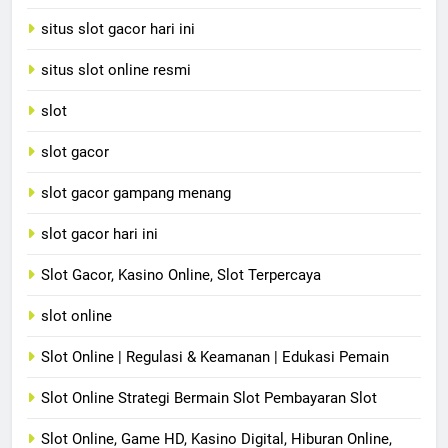
situs slot gacor hari ini
situs slot online resmi
slot
slot gacor
slot gacor gampang menang
slot gacor hari ini
Slot Gacor, Kasino Online, Slot Terpercaya
slot online
Slot Online | Regulasi & Keamanan | Edukasi Pemain
Slot Online Strategi Bermain Slot Pembayaran Slot
Slot Online, Game HD, Kasino Digital, Hiburan Online,