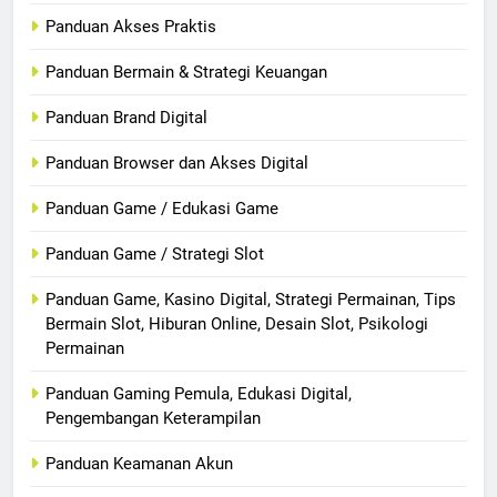
Panduan Akses Praktis
Panduan Bermain & Strategi Keuangan
Panduan Brand Digital
Panduan Browser dan Akses Digital
Panduan Game / Edukasi Game
Panduan Game / Strategi Slot
Panduan Game, Kasino Digital, Strategi Permainan, Tips
Bermain Slot, Hiburan Online, Desain Slot, Psikologi
Permainan
Panduan Gaming Pemula, Edukasi Digital,
Pengembangan Keterampilan
Panduan Keamanan Akun