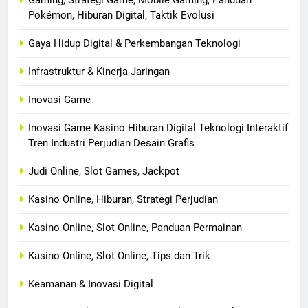
Pokémon, Hiburan Digital, Taktik Evolusi
Gaya Hidup Digital & Perkembangan Teknologi
Infrastruktur & Kinerja Jaringan
Inovasi Game
Inovasi Game Kasino Hiburan Digital Teknologi Interaktif
Tren Industri Perjudian Desain Grafis
Judi Online, Slot Games, Jackpot
Kasino Online, Hiburan, Strategi Perjudian
Kasino Online, Slot Online, Panduan Permainan
Kasino Online, Slot Online, Tips dan Trik
Keamanan & Inovasi Digital