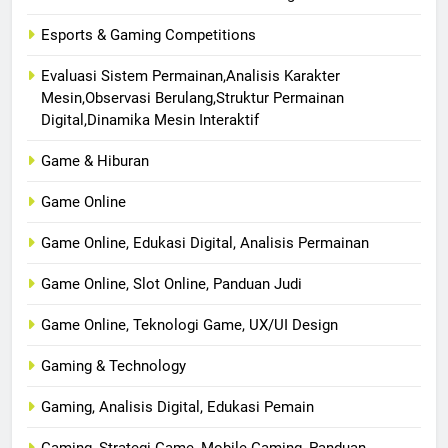
Esports & Gaming Competitions
Evaluasi Sistem Permainan,Analisis Karakter
Mesin,Observasi Berulang,Struktur Permainan
Digital,Dinamika Mesin Interaktif
Game & Hiburan
Game Online
Game Online, Edukasi Digital, Analisis Permainan
Game Online, Slot Online, Panduan Judi
Game Online, Teknologi Game, UX/UI Design
Gaming & Technology
Gaming, Analisis Digital, Edukasi Pemain
Gaming, Strategi Game, Mobile Gaming, Panduan