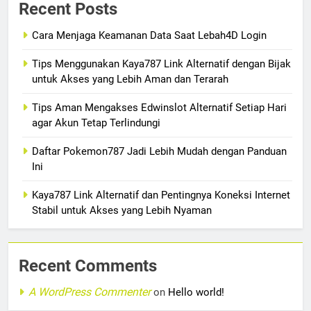
Recent Posts
Cara Menjaga Keamanan Data Saat Lebah4D Login
Tips Menggunakan Kaya787 Link Alternatif dengan Bijak
untuk Akses yang Lebih Aman dan Terarah
Tips Aman Mengakses Edwinslot Alternatif Setiap Hari
agar Akun Tetap Terlindungi
Daftar Pokemon787 Jadi Lebih Mudah dengan Panduan
Ini
Kaya787 Link Alternatif dan Pentingnya Koneksi Internet
Stabil untuk Akses yang Lebih Nyaman
Recent Comments
A WordPress Commenter
on
Hello world!