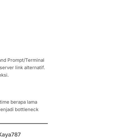
nd Prompt/Terminal
rver link alternatif.
ksi.
-time berapa lama
enjadi bottleneck
 Kaya787