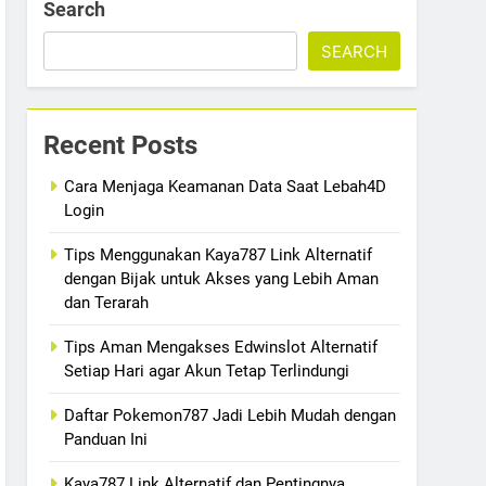
Search
SEARCH
Recent Posts
Cara Menjaga Keamanan Data Saat Lebah4D
Login
Tips Menggunakan Kaya787 Link Alternatif
dengan Bijak untuk Akses yang Lebih Aman
dan Terarah
Tips Aman Mengakses Edwinslot Alternatif
Setiap Hari agar Akun Tetap Terlindungi
Daftar Pokemon787 Jadi Lebih Mudah dengan
Panduan Ini
Kaya787 Link Alternatif dan Pentingnya