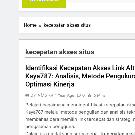
Home
kecepatan akses situs
kecepatan akses situs
Identifikasi Kecepatan Akses Link Alt
Kaya787: Analisis, Metode Pengukur
Optimasi Kinerja
D719f75
1 Year Ago
0
6 Mins
Pelajari bagaimana mengidentifikasi kecepatan akses
Kaya787 melalui metode pengujian dan analisis teknis
membahas cara memilih link tercepat dan strategi
pengalaman pengguna.
Dalam era digital yang serba cepat,
kecepatan akse