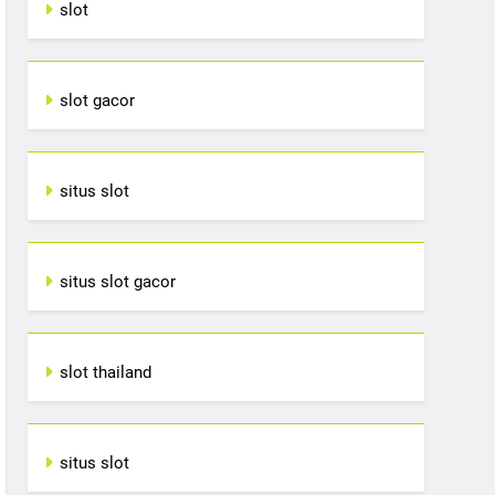
slot
slot gacor
situs slot
situs slot gacor
slot thailand
situs slot