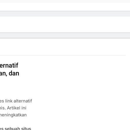
ernatif
an, dan
 link alternatif
. Artikel ini
 meningkatkan
s sebuah situs