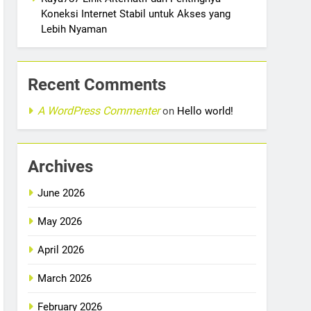
Koneksi Internet Stabil untuk Akses yang
Lebih Nyaman
Recent Comments
A WordPress Commenter
on
Hello world!
Archives
June 2026
May 2026
April 2026
March 2026
February 2026