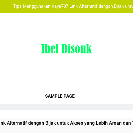
Tips Menggunakan Kaya787 Link Alternatif dengan Bijak un
Tips Aman Mengakses Edwinslot Alternatif Se
Daftar Pokemon787
Cara Menja
Tips Menggunakan Kaya787 Link Alternatif dengan Bijak un
Tips Aman Mengakses Edwinslot Alternatif Se
l Disouk
oleksi Fashion Premium Di Ibel Disouk.
Daftar Pokemon787
SAMPLE PAGE
 dengan Bijak untuk Akses yang Lebih Aman dan Terarah