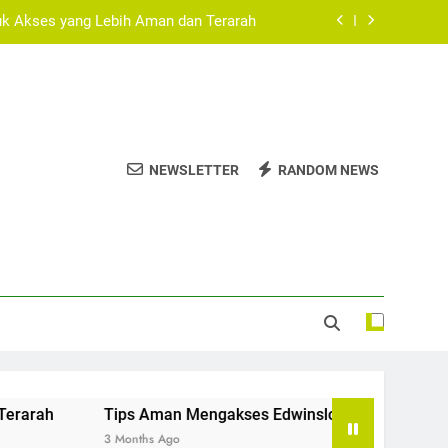
tuk Akses yang Lebih Aman dan Terarah
tiap Hari agar Akun Tetap Terlindungi
 Jadi Lebih Mudah dengan Panduan Ini
ga Keamanan Data Saat Lebah4D Login
NEWSLETTER
RANDOM NEWS
tuk Akses yang Lebih Aman dan Terarah
tiap Hari agar Akun Tetap Terlindungi
 Jadi Lebih Mudah dengan Panduan Ini
Tips Aman Mengakses Edwinslot Alternatif Setiap Hari agar 
3 Months Ago