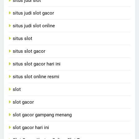
situs judi slot
situs judi slot gacor
situs judi slot online
situs slot
situs slot gacor
situs slot gacor hari ini
situs slot online resmi
slot
slot gacor
slot gacor gampang menang
slot gacor hari ini