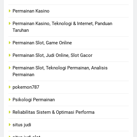
Permainan Kasino
Permainan Kasino, Teknologi & Internet, Panduan
Taruhan
Permainan Slot, Game Online
Permainan Slot, Judi Online, Slot Gacor
Permainan Slot, Teknologi Permainan, Analisis
Permainan
pokemon787
Psikologi Permainan
Reliabilitas Sistem & Optimasi Performa
situs judi