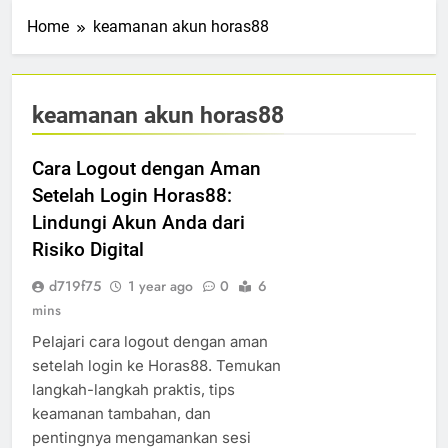
Home
keamanan akun horas88
keamanan akun horas88
Cara Logout dengan Aman
Setelah Login Horas88:
Lindungi Akun Anda dari
Risiko Digital
d719f75
1 year ago
0
6
mins
Pelajari cara logout dengan aman
setelah login ke Horas88. Temukan
langkah-langkah praktis, tips
keamanan tambahan, dan
pentingnya mengamankan sesi