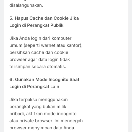
disalahgunakan.
5.
Hapus Cache dan Cookie Jika
Login di Perangkat Publik
Jika Anda login dari komputer
umum (seperti warnet atau kantor),
bersihkan cache dan cookie
browser agar data login tidak
tersimpan secara otomatis.
6.
Gunakan Mode Incognito Saat
Login di Perangkat Lain
Jika terpaksa menggunakan
perangkat yang bukan milik
pribadi, aktifkan mode incognito
atau private browser. Ini mencegah
browser menyimpan data Anda.