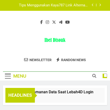
Skip
Terarah
Tips Aman Mengakses Edwinslot Alternatif
to
Setiap Hari agar Akun Tetap Terlindungi
content
Daftar Pokemon787 Jadi Lebih Mudah dengan
Panduan Ini
Cara Menjaga Keamanan Data Saat Lebah4D
Login
Tips Menggunakan Kaya787 Link Alternatif
dengan Bijak untuk Akses yang Lebih Aman dan
Terarah
Tips Aman Mengakses Edwinslot Alternatif
Setiap Hari agar Akun Tetap Terlindungi
Ibel Disouk
Temukan Koleksi Fashion Premium Di Ibel
Daftar Pokemon787 Jadi Lebih Mudah dengan
NEWSLETTER
RANDOM NEWS
Panduan Ini
Disouk.
MENU
ra Menjaga Keamanan Data Saat Lebah4D Login
Tips M
HEADLINES
Months Ago
2 Month