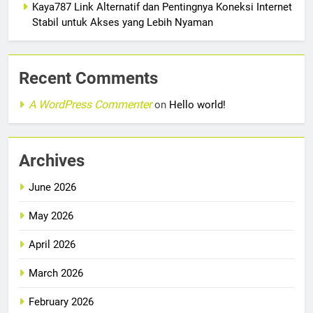
Kaya787 Link Alternatif dan Pentingnya Koneksi Internet
Stabil untuk Akses yang Lebih Nyaman
Recent Comments
A WordPress Commenter
on
Hello world!
Archives
June 2026
May 2026
April 2026
March 2026
February 2026