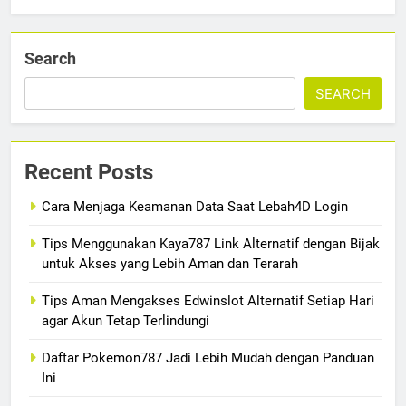
Search
SEARCH
Recent Posts
Cara Menjaga Keamanan Data Saat Lebah4D Login
Tips Menggunakan Kaya787 Link Alternatif dengan Bijak
untuk Akses yang Lebih Aman dan Terarah
Tips Aman Mengakses Edwinslot Alternatif Setiap Hari
agar Akun Tetap Terlindungi
Daftar Pokemon787 Jadi Lebih Mudah dengan Panduan
Ini