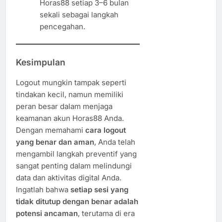
Horas88 setiap 3–6 bulan
sekali sebagai langkah
pencegahan.
Kesimpulan
Logout mungkin tampak seperti
tindakan kecil, namun memiliki
peran besar dalam menjaga
keamanan akun Horas88 Anda.
Dengan memahami
cara logout
yang benar dan aman
, Anda telah
mengambil langkah preventif yang
sangat penting dalam melindungi
data dan aktivitas digital Anda.
Ingatlah bahwa
setiap sesi yang
tidak ditutup dengan benar adalah
potensi ancaman
, terutama di era