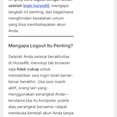
setelah
login horas88
, mengapa
langkah ini penting, dan bagaimana
menghindari kesalahan umum
yang bisa membahayakan akun
Anda.
Mengapa Logout Itu Penting?
Setelah Anda selesai beraktivitas
di Horas88, menutup tab browser
saja
tidak cukup
untuk
memastikan sesi login telah benar-
benar berakhir. Jika sesi masih
aktif, orang lain yang
menggunakan perangkat Anda—
terutama jika itu komputer publik
atau perangkat bersama—dapat
membuka kembali akun Anda tanpa