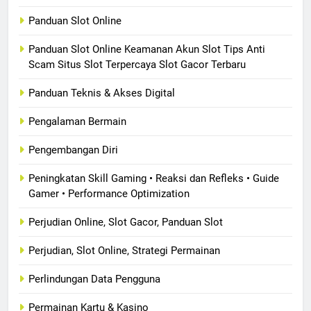
Panduan Slot Online
Panduan Slot Online Keamanan Akun Slot Tips Anti
Scam Situs Slot Terpercaya Slot Gacor Terbaru
Panduan Teknis & Akses Digital
Pengalaman Bermain
Pengembangan Diri
Peningkatan Skill Gaming • Reaksi dan Refleks • Guide
Gamer • Performance Optimization
Perjudian Online, Slot Gacor, Panduan Slot
Perjudian, Slot Online, Strategi Permainan
Perlindungan Data Pengguna
Permainan Kartu & Kasino