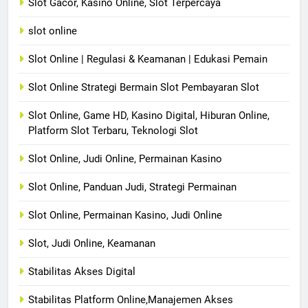
Slot Gacor, Kasino Online, Slot Terpercaya
slot online
Slot Online | Regulasi & Keamanan | Edukasi Pemain
Slot Online Strategi Bermain Slot Pembayaran Slot
Slot Online, Game HD, Kasino Digital, Hiburan Online,
Platform Slot Terbaru, Teknologi Slot
Slot Online, Judi Online, Permainan Kasino
Slot Online, Panduan Judi, Strategi Permainan
Slot Online, Permainan Kasino, Judi Online
Slot, Judi Online, Keamanan
Stabilitas Akses Digital
Stabilitas Platform Online,Manajemen Akses