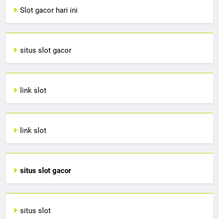
Slot gacor hari ini
situs slot gacor
link slot
link slot
situs slot gacor
situs slot