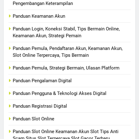
Pengembangan Keterampilan
Panduan Keamanan Akun
Panduan Login, Koneksi Stabil, Tips Bermain Online,
Keamanan Akun, Strategi Pemain
Panduan Pemula, Pendaftaran Akun, Keamanan Akun,
Slot Online Terpercaya, Tips Bermain
Panduan Pemula, Strategi Bermain, Ulasan Platform
Panduan Pengalaman Digital
Panduan Pengguna & Teknologi Akses Digital
Panduan Registrasi Digital
Panduan Slot Online
Panduan Slot Online Keamanan Akun Slot Tips Anti
Scam Situs Slot Terpercaya Slot Gacor Terbaru