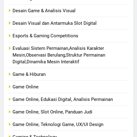
Desain Game & Analisis Visual
Desain Visual dan Antarmuka Slot Digital
Esports & Gaming Competitions
Evaluasi Sistem Permainan,Analisis Karakter
Mesin,Observasi Berulang,Struktur Permainan
Digital,Dinamika Mesin Interaktif
Game & Hiburan
Game Online
Game Online, Edukasi Digital, Analisis Permainan
Game Online, Slot Online, Panduan Judi
Game Online, Teknologi Game, UX/UI Design
Gaming & Technology