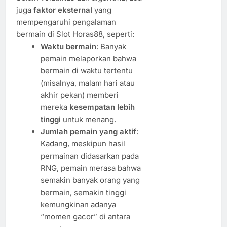
juga
faktor eksternal
yang
mempengaruhi pengalaman
bermain di Slot Horas88, seperti:
Waktu bermain
: Banyak
pemain melaporkan bahwa
bermain di waktu tertentu
(misalnya, malam hari atau
akhir pekan) memberi
mereka
kesempatan lebih
tinggi
untuk menang.
Jumlah pemain yang aktif
:
Kadang, meskipun hasil
permainan didasarkan pada
RNG, pemain merasa bahwa
semakin banyak orang yang
bermain, semakin tinggi
kemungkinan adanya
“momen gacor” di antara