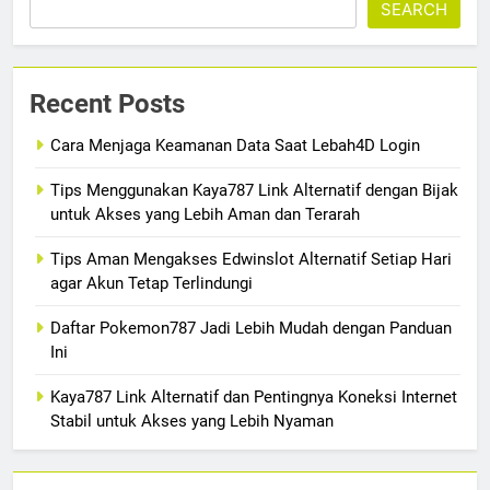
SEARCH
Recent Posts
Cara Menjaga Keamanan Data Saat Lebah4D Login
Tips Menggunakan Kaya787 Link Alternatif dengan Bijak
untuk Akses yang Lebih Aman dan Terarah
Tips Aman Mengakses Edwinslot Alternatif Setiap Hari
agar Akun Tetap Terlindungi
Daftar Pokemon787 Jadi Lebih Mudah dengan Panduan
Ini
Kaya787 Link Alternatif dan Pentingnya Koneksi Internet
Stabil untuk Akses yang Lebih Nyaman