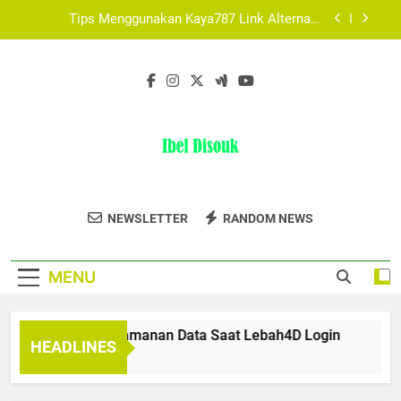
Skip
Terarah
Tips Aman Mengakses Edwinslot Alternatif
to
Setiap Hari agar Akun Tetap Terlindungi
content
Daftar Pokemon787 Jadi Lebih Mudah dengan
Panduan Ini
Cara Menjaga Keamanan Data Saat Lebah4D
Login
Tips Menggunakan Kaya787 Link Alternatif
dengan Bijak untuk Akses yang Lebih Aman dan
Terarah
Tips Aman Mengakses Edwinslot Alternatif
Setiap Hari agar Akun Tetap Terlindungi
Ibel Disouk
Temukan Koleksi Fashion Premium Di Ibel
Daftar Pokemon787 Jadi Lebih Mudah dengan
NEWSLETTER
RANDOM NEWS
Panduan Ini
Disouk.
MENU
ra Menjaga Keamanan Data Saat Lebah4D Login
Tips M
HEADLINES
Months Ago
2 Month