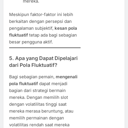
mereka.
Meskipun faktor-faktor ini lebih
berkaitan dengan persepsi dan
pengalaman subjektif,
kesan pola
fluktuatif
tetap ada bagi sebagian
besar pengguna aktif.
5.
Apa yang Dapat Dipelajari
dari Pola Fluktuatif?
Bagi sebagian pemain,
mengenali
pola fluktuatif
dapat menjadi
bagian dari strategi bermain
mereka. Dengan memilih slot
dengan volatilitas tinggi saat
mereka merasa beruntung, atau
memilih permainan dengan
volatilitas rendah saat mereka