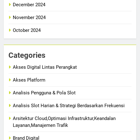
December 2024
November 2024
October 2024
Categories
Akses Digital Lintas Perangkat
Akses Platform
Analisis Pengguna & Pola Slot
Analisis Slot Harian & Strategi Berdasarkan Frekuensi
Arsitektur Cloud,Optimasi Infrastruktur,Keandalan
Layanan,Manajemen Trafik
Brand Digital