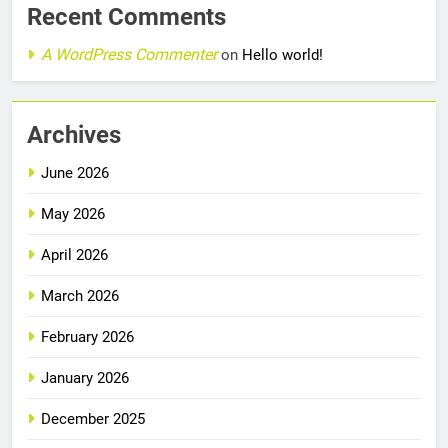
Recent Comments
A WordPress Commenter
on
Hello world!
Archives
June 2026
May 2026
April 2026
March 2026
February 2026
January 2026
December 2025