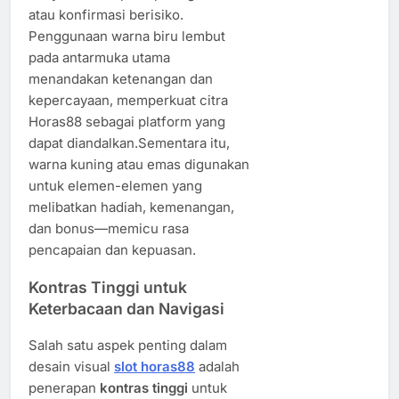
atau konfirmasi berisiko.
Penggunaan warna biru lembut
pada antarmuka utama
menandakan ketenangan dan
kepercayaan, memperkuat citra
Horas88 sebagai platform yang
dapat diandalkan.Sementara itu,
warna kuning atau emas digunakan
untuk elemen-elemen yang
melibatkan hadiah, kemenangan,
dan bonus—memicu rasa
pencapaian dan kepuasan.
Kontras Tinggi untuk
Keterbacaan dan Navigasi
Salah satu aspek penting dalam
desain visual
slot horas88
adalah
penerapan
kontras tinggi
untuk