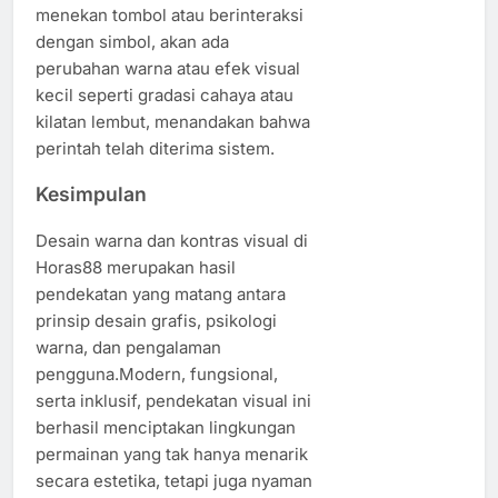
menekan tombol atau berinteraksi
dengan simbol, akan ada
perubahan warna atau efek visual
kecil seperti gradasi cahaya atau
kilatan lembut, menandakan bahwa
perintah telah diterima sistem.
Kesimpulan
Desain warna dan kontras visual di
Horas88 merupakan hasil
pendekatan yang matang antara
prinsip desain grafis, psikologi
warna, dan pengalaman
pengguna.Modern, fungsional,
serta inklusif, pendekatan visual ini
berhasil menciptakan lingkungan
permainan yang tak hanya menarik
secara estetika, tetapi juga nyaman