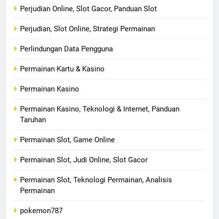
Perjudian Online, Slot Gacor, Panduan Slot
Perjudian, Slot Online, Strategi Permainan
Perlindungan Data Pengguna
Permainan Kartu & Kasino
Permainan Kasino
Permainan Kasino, Teknologi & Internet, Panduan
Taruhan
Permainan Slot, Game Online
Permainan Slot, Judi Online, Slot Gacor
Permainan Slot, Teknologi Permainan, Analisis
Permainan
pokemon787