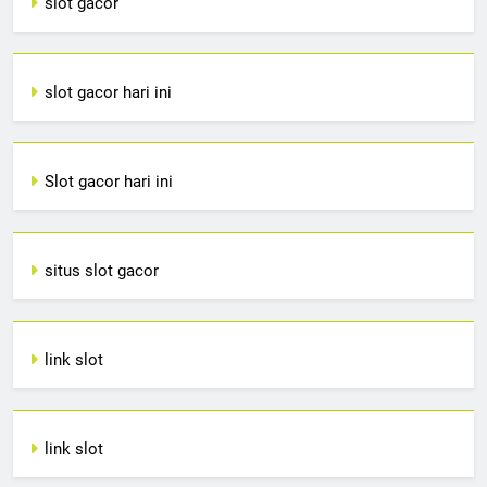
slot gacor
slot gacor hari ini
Slot gacor hari ini
situs slot gacor
link slot
link slot