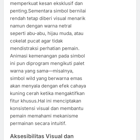
memperkuat kesan eksklusif dan
penting.Sementara simbol bernilai
rendah tetap diberi visual menarik
namun dengan warna netral
seperti abu-abu, hijau muda, atau
cokelat pucat agar tidak
mendistraksi perhatian pemain.
Animasi kemenangan pada simbol
ini pun diprogram mengikuti palet
warna yang sama—misalnya,
simbol wild yang berwarna emas
akan menyala dengan efek cahaya
kuning cerah ketika mengaktifkan
fitur khusus.Hal ini menciptakan
konsistensi visual dan membantu
pemain memahami mekanisme
permainan secara intuitif.
Aksesibilitas Visual dan