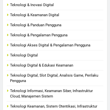
Teknologi & Inovasi Digital
Teknologi & Keamanan Digital
Teknologi & Panduan Pengguna
Teknologi & Pengalaman Pengguna
Teknologi Akses Digital & Pengalaman Pengguna
Teknologi Digital
Teknologi Digital & Edukasi Keamanan
Teknologi Digital, Slot Digital, Analisis Game, Perilaku
Pengguna
Teknologi Informasi, Keamanan Siber, Infrastruktur
Cloud, Manajemen Sistem
Teknologi Keamanan, Sistem Otentikasi, Infrastruktur