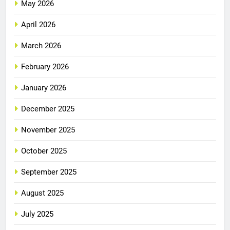
May 2026
April 2026
March 2026
February 2026
January 2026
December 2025
November 2025
October 2025
September 2025
August 2025
July 2025