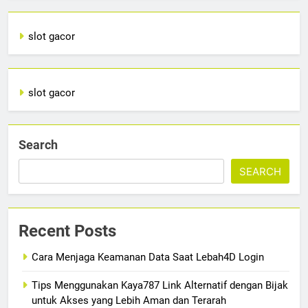
slot gacor
slot gacor
Search
SEARCH
Recent Posts
Cara Menjaga Keamanan Data Saat Lebah4D Login
Tips Menggunakan Kaya787 Link Alternatif dengan Bijak
untuk Akses yang Lebih Aman dan Terarah