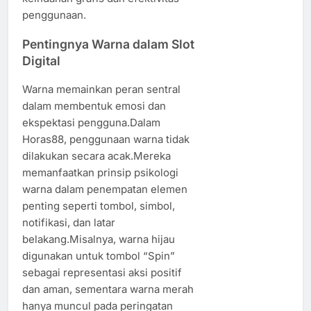
penggunaan.
Pentingnya Warna dalam Slot
Digital
Warna memainkan peran sentral
dalam membentuk emosi dan
ekspektasi pengguna.Dalam
Horas88, penggunaan warna tidak
dilakukan secara acak.Mereka
memanfaatkan prinsip psikologi
warna dalam penempatan elemen
penting seperti tombol, simbol,
notifikasi, dan latar
belakang.Misalnya, warna hijau
digunakan untuk tombol “Spin”
sebagai representasi aksi positif
dan aman, sementara warna merah
hanya muncul pada peringatan