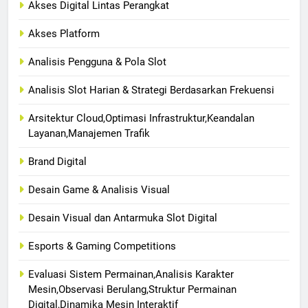
Akses Digital Lintas Perangkat
Akses Platform
Analisis Pengguna & Pola Slot
Analisis Slot Harian & Strategi Berdasarkan Frekuensi
Arsitektur Cloud,Optimasi Infrastruktur,Keandalan
Layanan,Manajemen Trafik
Brand Digital
Desain Game & Analisis Visual
Desain Visual dan Antarmuka Slot Digital
Esports & Gaming Competitions
Evaluasi Sistem Permainan,Analisis Karakter
Mesin,Observasi Berulang,Struktur Permainan
Digital,Dinamika Mesin Interaktif