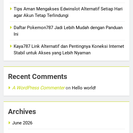
Tips Aman Mengakses Edwinslot Alternatif Setiap Hari
agar Akun Tetap Terlindungi
Daftar Pokemon787 Jadi Lebih Mudah dengan Panduan
Ini
Kaya787 Link Alternatif dan Pentingnya Koneksi Internet
Stabil untuk Akses yang Lebih Nyaman
Recent Comments
A WordPress Commenter
on
Hello world!
Archives
June 2026