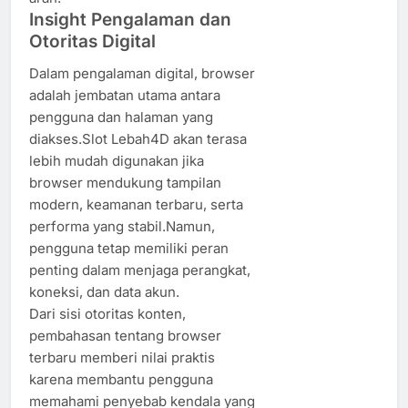
Insight Pengalaman dan
Otoritas Digital
Dalam pengalaman digital, browser
adalah jembatan utama antara
pengguna dan halaman yang
diakses.Slot Lebah4D akan terasa
lebih mudah digunakan jika
browser mendukung tampilan
modern, keamanan terbaru, serta
performa yang stabil.Namun,
pengguna tetap memiliki peran
penting dalam menjaga perangkat,
koneksi, dan data akun.
Dari sisi otoritas konten,
pembahasan tentang browser
terbaru memberi nilai praktis
karena membantu pengguna
memahami penyebab kendala yang