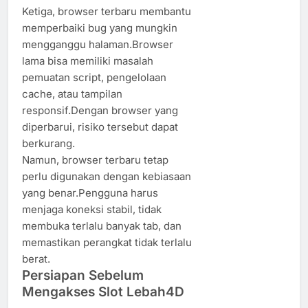
Ketiga, browser terbaru membantu
memperbaiki bug yang mungkin
mengganggu halaman.Browser
lama bisa memiliki masalah
pemuatan script, pengelolaan
cache, atau tampilan
responsif.Dengan browser yang
diperbarui, risiko tersebut dapat
berkurang.
Namun, browser terbaru tetap
perlu digunakan dengan kebiasaan
yang benar.Pengguna harus
menjaga koneksi stabil, tidak
membuka terlalu banyak tab, dan
memastikan perangkat tidak terlalu
berat.
Persiapan Sebelum
Mengakses Slot Lebah4D