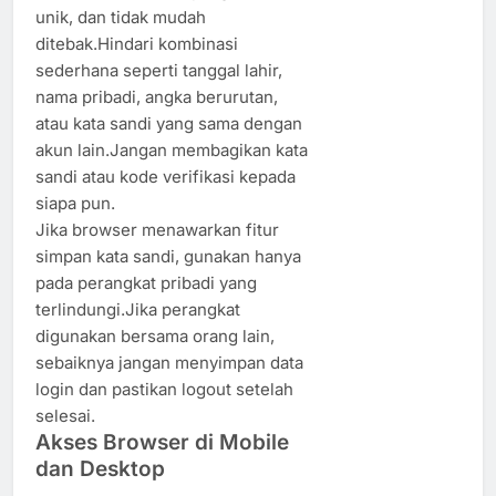
unik, dan tidak mudah
ditebak.Hindari kombinasi
sederhana seperti tanggal lahir,
nama pribadi, angka berurutan,
atau kata sandi yang sama dengan
akun lain.Jangan membagikan kata
sandi atau kode verifikasi kepada
siapa pun.
Jika browser menawarkan fitur
simpan kata sandi, gunakan hanya
pada perangkat pribadi yang
terlindungi.Jika perangkat
digunakan bersama orang lain,
sebaiknya jangan menyimpan data
login dan pastikan logout setelah
selesai.
Akses Browser di Mobile
dan Desktop