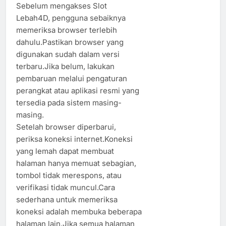
Sebelum mengakses Slot
Lebah4D, pengguna sebaiknya
memeriksa browser terlebih
dahulu.Pastikan browser yang
digunakan sudah dalam versi
terbaru.Jika belum, lakukan
pembaruan melalui pengaturan
perangkat atau aplikasi resmi yang
tersedia pada sistem masing-
masing.
Setelah browser diperbarui,
periksa koneksi internet.Koneksi
yang lemah dapat membuat
halaman hanya memuat sebagian,
tombol tidak merespons, atau
verifikasi tidak muncul.Cara
sederhana untuk memeriksa
koneksi adalah membuka beberapa
halaman lain.Jika semua halaman