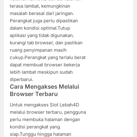
terasa lambat, kemungkinan
masalah berasal dari jaringan.
Perangkat juga perlu dipastikan
dalam kondisi optimal.Tutup
aplikasi yang tidak digunakan,
kurangi tab browser, dan pastikan
ruang penyimpanan masih
cukup.Perangkat yang terlalu berat
dapat membuat browser bekerja
lebih lambat meskipun sudah
diperbarui.
Cara Mengakses Melalui
Browser Terbaru
Untuk mengakses Slot Lebah4D
melalui browser terbaru, pengguna
perlu membuka halaman dengan
kondisi perangkat yang
siap.Tunggu hingga halaman