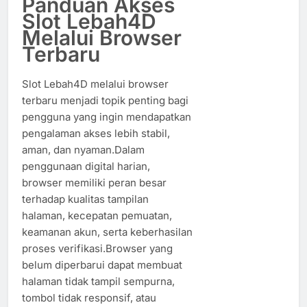
Panduan Akses
Slot Lebah4D
Melalui Browser
Terbaru
Slot Lebah4D melalui browser
terbaru menjadi topik penting bagi
pengguna yang ingin mendapatkan
pengalaman akses lebih stabil,
aman, dan nyaman.Dalam
penggunaan digital harian,
browser memiliki peran besar
terhadap kualitas tampilan
halaman, kecepatan pemuatan,
keamanan akun, serta keberhasilan
proses verifikasi.Browser yang
belum diperbarui dapat membuat
halaman tidak tampil sempurna,
tombol tidak responsif, atau