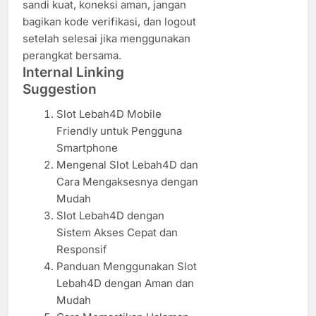
sandi kuat, koneksi aman, jangan
bagikan kode verifikasi, dan logout
setelah selesai jika menggunakan
perangkat bersama.
Internal Linking
Suggestion
Slot Lebah4D Mobile
Friendly untuk Pengguna
Smartphone
Mengenal Slot Lebah4D dan
Cara Mengaksesnya dengan
Mudah
Slot Lebah4D dengan
Sistem Akses Cepat dan
Responsif
Panduan Menggunakan Slot
Lebah4D dengan Aman dan
Mudah