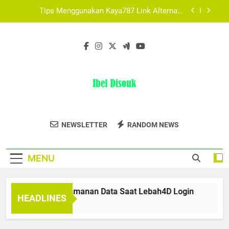
Skip
Terarah
Tips Aman Mengakses Edwinslot Alternatif
to
Setiap Hari agar Akun Tetap Terlindungi
content
Daftar Pokemon787 Jadi Lebih Mudah dengan
Panduan Ini
Cara Menjaga Keamanan Data Saat Lebah4D
Login
Tips Menggunakan Kaya787 Link Alternatif
dengan Bijak untuk Akses yang Lebih Aman dan
Terarah
Tips Aman Mengakses Edwinslot Alternatif
Setiap Hari agar Akun Tetap Terlindungi
Ibel Disouk
Temukan Koleksi Fashion Premium Di Ibel
Daftar Pokemon787 Jadi Lebih Mudah dengan
NEWSLETTER
RANDOM NEWS
Panduan Ini
Disouk.
MENU
ra Menjaga Keamanan Data Saat Lebah4D Login
Tips M
HEADLINES
onths Ago
2 Month