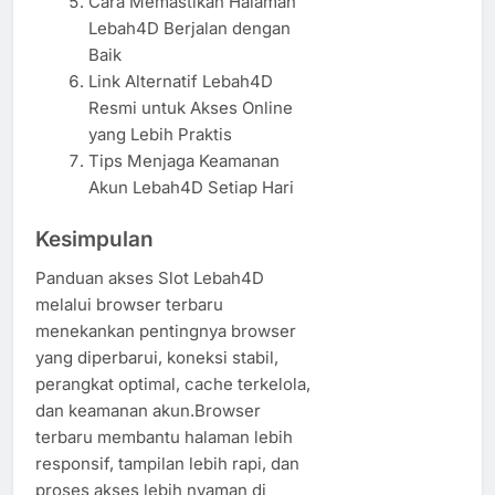
Cara Memastikan Halaman
Lebah4D Berjalan dengan
Baik
Link Alternatif Lebah4D
Resmi untuk Akses Online
yang Lebih Praktis
Tips Menjaga Keamanan
Akun Lebah4D Setiap Hari
Kesimpulan
Panduan akses Slot Lebah4D
melalui browser terbaru
menekankan pentingnya browser
yang diperbarui, koneksi stabil,
perangkat optimal, cache terkelola,
dan keamanan akun.Browser
terbaru membantu halaman lebih
responsif, tampilan lebih rapi, dan
proses akses lebih nyaman di