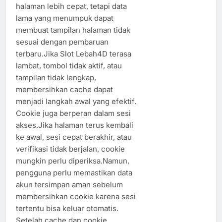
halaman lebih cepat, tetapi data
lama yang menumpuk dapat
membuat tampilan halaman tidak
sesuai dengan pembaruan
terbaru.Jika Slot Lebah4D terasa
lambat, tombol tidak aktif, atau
tampilan tidak lengkap,
membersihkan cache dapat
menjadi langkah awal yang efektif.
Cookie juga berperan dalam sesi
akses.Jika halaman terus kembali
ke awal, sesi cepat berakhir, atau
verifikasi tidak berjalan, cookie
mungkin perlu diperiksa.Namun,
pengguna perlu memastikan data
akun tersimpan aman sebelum
membersihkan cookie karena sesi
tertentu bisa keluar otomatis.
Setelah cache dan cookie