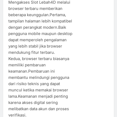
Mengakses Slot Lebah4D melalui
browser terbaru memberikan
beberapa keunggulan.Pertama,
tampilan halaman lebih kompatibel
dengan perangkat modern.Baik
pengguna mobile maupun desktop
dapat memperoleh pengalaman
yang lebih stabil jika browser
mendukung fitur terbaru.
Kedua, browser terbaru biasanya
memiliki pembaruan
keamanan.Pembaruan ini
membantu melindungi pengguna
dari risiko teknis yang dapat
muncul ketika memakai browser
lama.Keamanan menjadi penting
karena akses digital sering
melibatkan data akun dan proses
verifikasi.