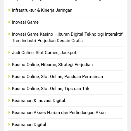
Infrastruktur & Kinerja Jaringan
Inovasi Game
Inovasi Game Kasino Hiburan Digital Teknologi Interaktif
Tren Industri Perjudian Desain Grafis
Judi Online, Slot Games, Jackpot
Kasino Online, Hiburan, Strategi Perjudian
Kasino Online, Slot Online, Panduan Permainan
Kasino Online, Slot Online, Tips dan Trik
Keamanan & Inovasi Digital
Keamanan Akses Harian dan Perlindungan Akun
Keamanan Digital