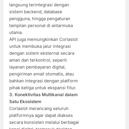
langsung terintegrasi dengan
sistem backend, database
pengguna, hingga pengaturan
tampilan personal di antarmuka
utama.
API juga memungkinkan Corlaslot
untuk membuka jalur integrasi
dengan sistem eksternal secara
aman dan terkontrol, seperti
layanan pembayaran digital,
pengiriman email otomatis, atau
bahkan integrasi dengan platform
pihak ketiga untuk ekspansi fitur.
3. Konektivitas Multikanal dalam
Satu Ekosistem
Corlaslot merancang seluruh
platformnya agar dapat diakses
secara konsisten melalui berbagai