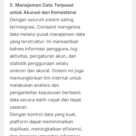
5. Manajemen Data Terpusat
untuk Akurasi dan Konsistensi
Dengan seluruh sistem saling
terintegrasi, Corlaslot mengelola
data melalui pusat manajemen data
yang terstruktur. Ini memastikan
bahwa informasi pengguna, log
aktivitas, pengaturan akun, dan
statistik penggunaan selalu
sinkron dan akurat. Sistem ini juga
memungkinkan tim internal untuk
melakukan analisis dan
pengambilan keputusan berbasis
data secara lebih cepat dan tepat
sasaran.
Dengan kontrol data yang kuat,
platform dapat meminimalkan
duplikasi, meningkatkan efisiensi,