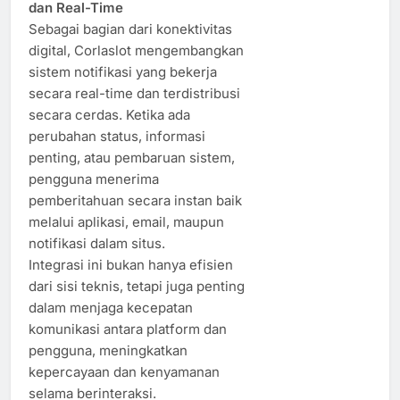
dan Real-Time
Sebagai bagian dari konektivitas
digital, Corlaslot mengembangkan
sistem notifikasi yang bekerja
secara real-time dan terdistribusi
secara cerdas. Ketika ada
perubahan status, informasi
penting, atau pembaruan sistem,
pengguna menerima
pemberitahuan secara instan baik
melalui aplikasi, email, maupun
notifikasi dalam situs.
Integrasi ini bukan hanya efisien
dari sisi teknis, tetapi juga penting
dalam menjaga kecepatan
komunikasi antara platform dan
pengguna, meningkatkan
kepercayaan dan kenyamanan
selama berinteraksi.