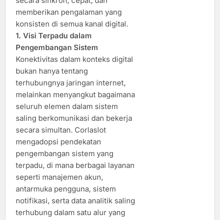
secara sinkron, cepat, dan
memberikan pengalaman yang
konsisten di semua kanal digital.
1. Visi Terpadu dalam
Pengembangan Sistem
Konektivitas dalam konteks digital
bukan hanya tentang
terhubungnya jaringan internet,
melainkan menyangkut bagaimana
seluruh elemen dalam sistem
saling berkomunikasi dan bekerja
secara simultan. Corlaslot
mengadopsi pendekatan
pengembangan sistem yang
terpadu, di mana berbagai layanan
seperti manajemen akun,
antarmuka pengguna, sistem
notifikasi, serta data analitik saling
terhubung dalam satu alur yang