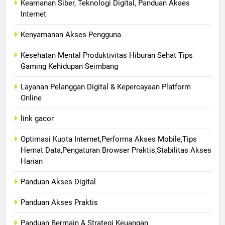
Keamanan Siber, Teknologi Digital, Panduan Akses
Internet
Kenyamanan Akses Pengguna
Kesehatan Mental Produktivitas Hiburan Sehat Tips
Gaming Kehidupan Seimbang
Layanan Pelanggan Digital & Kepercayaan Platform
Online
link gacor
Optimasi Kuota Internet,Performa Akses Mobile,Tips
Hemat Data,Pengaturan Browser Praktis,Stabilitas Akses
Harian
Panduan Akses Digital
Panduan Akses Praktis
Panduan Bermain & Strategi Keuangan