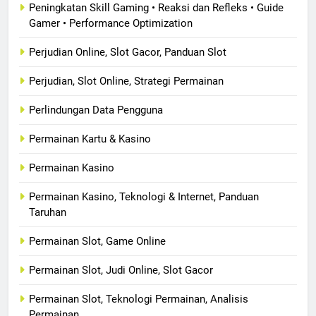
Peningkatan Skill Gaming • Reaksi dan Refleks • Guide
Gamer • Performance Optimization
Perjudian Online, Slot Gacor, Panduan Slot
Perjudian, Slot Online, Strategi Permainan
Perlindungan Data Pengguna
Permainan Kartu & Kasino
Permainan Kasino
Permainan Kasino, Teknologi & Internet, Panduan
Taruhan
Permainan Slot, Game Online
Permainan Slot, Judi Online, Slot Gacor
Permainan Slot, Teknologi Permainan, Analisis
Permainan