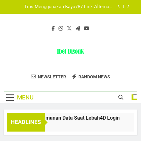
Skip
Terarah
Tips Aman Mengakses Edwinslot Alternatif
to
Setiap Hari agar Akun Tetap Terlindungi
content
Daftar Pokemon787 Jadi Lebih Mudah dengan
Panduan Ini
Cara Menjaga Keamanan Data Saat Lebah4D
Login
Tips Menggunakan Kaya787 Link Alternatif
dengan Bijak untuk Akses yang Lebih Aman dan
Terarah
Tips Aman Mengakses Edwinslot Alternatif
Setiap Hari agar Akun Tetap Terlindungi
Ibel Disouk
Temukan Koleksi Fashion Premium Di Ibel
Daftar Pokemon787 Jadi Lebih Mudah dengan
NEWSLETTER
RANDOM NEWS
Panduan Ini
Disouk.
MENU
ra Menjaga Keamanan Data Saat Lebah4D Login
Tips M
HEADLINES
onths Ago
2 Month