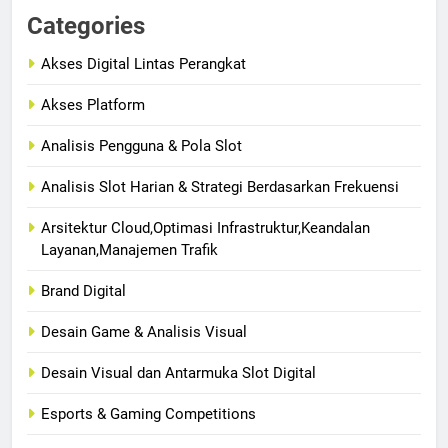
Categories
Akses Digital Lintas Perangkat
Akses Platform
Analisis Pengguna & Pola Slot
Analisis Slot Harian & Strategi Berdasarkan Frekuensi
Arsitektur Cloud,Optimasi Infrastruktur,Keandalan
Layanan,Manajemen Trafik
Brand Digital
Desain Game & Analisis Visual
Desain Visual dan Antarmuka Slot Digital
Esports & Gaming Competitions