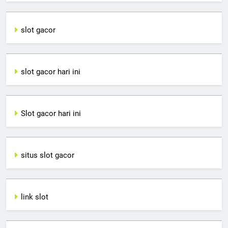
slot gacor
slot gacor hari ini
Slot gacor hari ini
situs slot gacor
link slot