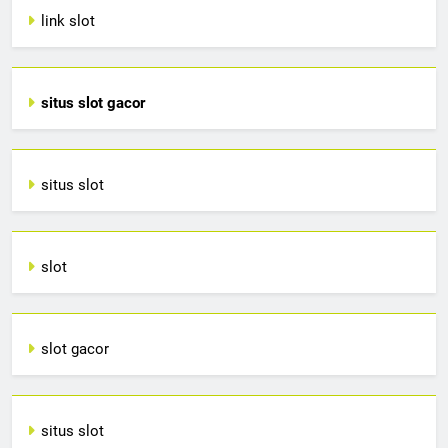
link slot
situs slot gacor
situs slot
slot
slot gacor
situs slot