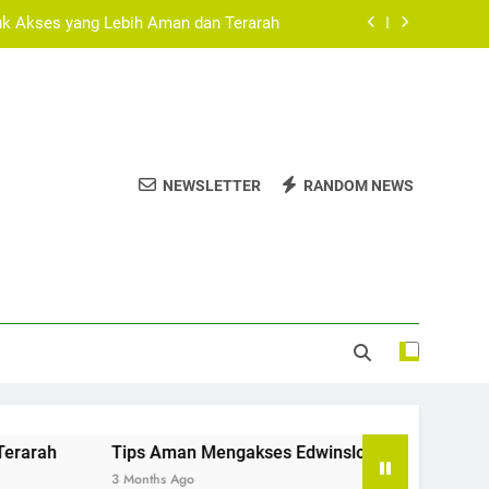
tuk Akses yang Lebih Aman dan Terarah
tiap Hari agar Akun Tetap Terlindungi
 Jadi Lebih Mudah dengan Panduan Ini
ga Keamanan Data Saat Lebah4D Login
NEWSLETTER
RANDOM NEWS
tuk Akses yang Lebih Aman dan Terarah
tiap Hari agar Akun Tetap Terlindungi
 Jadi Lebih Mudah dengan Panduan Ini
Tips Aman Mengakses Edwinslot Alternatif Setiap Hari a
3 Months Ago