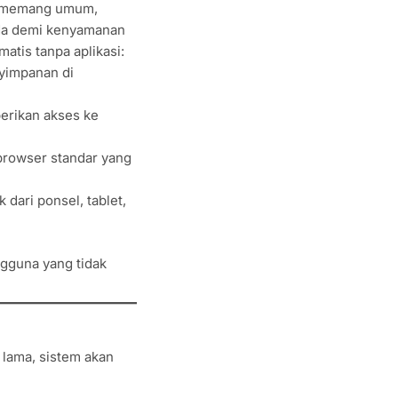
k memang umum,
a demi kenyamanan
atis tanpa aplikasi:
yimpanan di
berikan akses ke
browser standar yang
k dari ponsel, tablet,
gguna yang tidak
lama, sistem akan