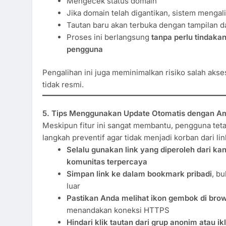
Mengecek status domain
Jika domain telah digantikan, sistem mengali
Tautan baru akan terbuka dengan tampilan da
Proses ini berlangsung
tanpa perlu tindaka
pengguna
Pengalihan ini juga meminimalkan risiko salah akses
tidak resmi.
5. Tips Menggunakan Update Otomatis dengan A
Meskipun fitur ini sangat membantu, pengguna tet
langkah preventif agar tidak menjadi korban dari lin
Selalu gunakan link yang diperoleh dari kan
komunitas terpercaya
Simpan link ke dalam bookmark pribadi
, bu
luar
Pastikan Anda melihat ikon gembok di bro
menandakan koneksi HTTPS
Hindari klik tautan dari grup anonim atau ikl