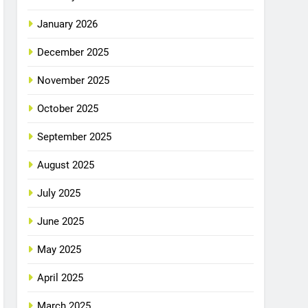
January 2026
December 2025
November 2025
October 2025
September 2025
August 2025
July 2025
June 2025
May 2025
April 2025
March 2025