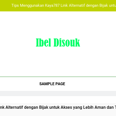
Tips Menggunakan Kaya787 Link Alternatif dengan Bijak un
Tips Aman Mengakses Edwinslot Alternatif Se
Daftar Pokemon787
Cara Menja
Tips Menggunakan Kaya787 Link Alternatif dengan Bijak un
Tips Aman Mengakses Edwinslot Alternatif Se
l Disouk
oleksi Fashion Premium Di Ibel Disouk.
Daftar Pokemon787
SAMPLE PAGE
atif dengan Bijak untuk Akses yang Lebih Aman dan Terarah