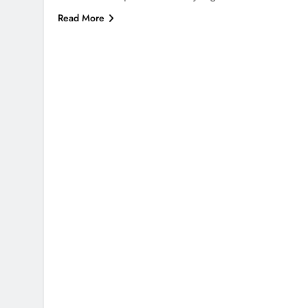
Read More