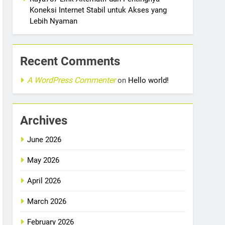
Koneksi Internet Stabil untuk Akses yang
Lebih Nyaman
Recent Comments
A WordPress Commenter
on
Hello world!
Archives
June 2026
May 2026
April 2026
March 2026
February 2026