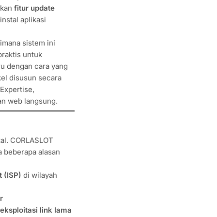
rkan
fitur update
stal aplikasi
imana sistem ini
raktis untuk
ru dengan cara yang
ikel disusun secara
Expertise,
ian web langsung.
ital. CORLASLOT
a beberapa alasan
 (ISP)
di wilayah
r
ksploitasi link lama