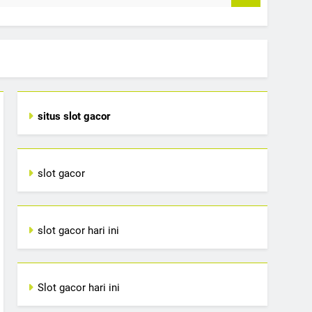
situs slot gacor
slot gacor
slot gacor hari ini
Slot gacor hari ini