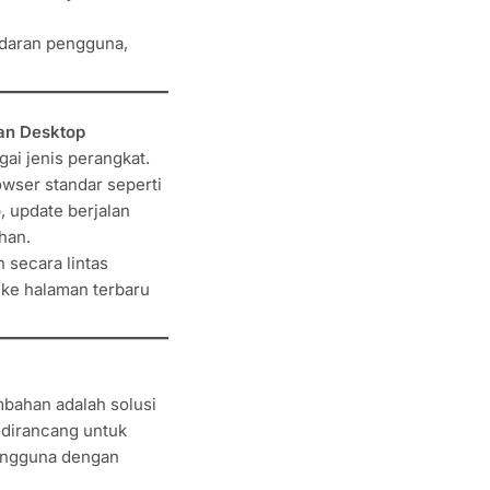
adaran pengguna,
an Desktop
ai jenis perangkat.
wser standar seperti
, update berjalan
han.
 secara lintas
 ke halaman terbaru
mbahan adalah solusi
 dirancang untuk
engguna dengan