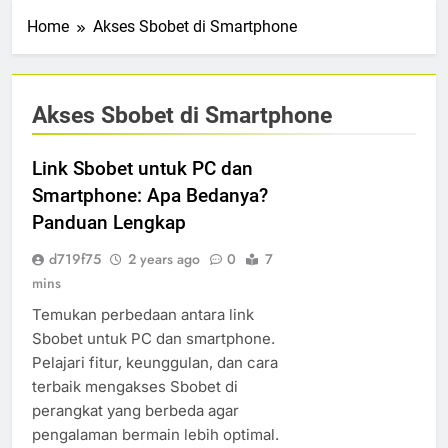
Home
Akses Sbobet di Smartphone
Akses Sbobet di Smartphone
Link Sbobet untuk PC dan
Smartphone: Apa Bedanya?
Panduan Lengkap
d719f75
2 years ago
0
7
mins
Temukan perbedaan antara link
Sbobet untuk PC dan smartphone.
Pelajari fitur, keunggulan, dan cara
terbaik mengakses Sbobet di
perangkat yang berbeda agar
pengalaman bermain lebih optimal.