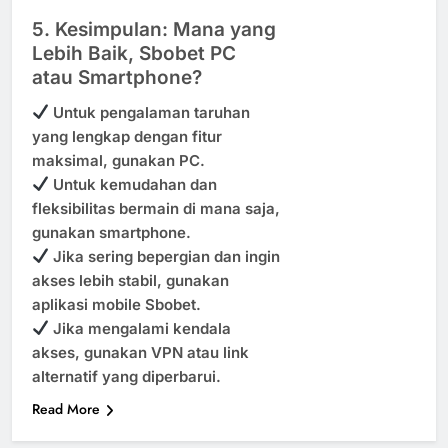
5. Kesimpulan: Mana yang
Lebih Baik, Sbobet PC
atau Smartphone?
Untuk pengalaman taruhan
yang lengkap dengan fitur
maksimal, gunakan PC.
Untuk kemudahan dan
fleksibilitas bermain di mana saja,
gunakan smartphone.
Jika sering bepergian dan ingin
akses lebih stabil, gunakan
aplikasi mobile Sbobet.
Jika mengalami kendala
akses, gunakan VPN atau link
alternatif yang diperbarui.
Read More