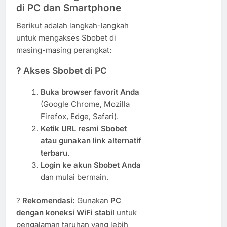
di PC dan Smartphone
Berikut adalah langkah-langkah
untuk mengakses Sbobet di
masing-masing perangkat:
? Akses Sbobet di PC
Buka browser favorit Anda
(Google Chrome, Mozilla
Firefox, Edge, Safari).
Ketik URL resmi Sbobet
atau gunakan link alternatif
terbaru
.
Login ke akun Sbobet Anda
dan mulai bermain.
?
Rekomendasi:
Gunakan
PC
dengan koneksi WiFi stabil
untuk
pengalaman taruhan yang lebih