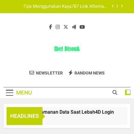
Skip
Terarah
Tips Aman Mengakses Edwinslot Alternatif
to
Setiap Hari agar Akun Tetap Terlindungi
content
Daftar Pokemon787 Jadi Lebih Mudah dengan
Panduan Ini
Cara Menjaga Keamanan Data Saat Lebah4D
Login
Tips Menggunakan Kaya787 Link Alternatif
dengan Bijak untuk Akses yang Lebih Aman dan
Terarah
Tips Aman Mengakses Edwinslot Alternatif
Setiap Hari agar Akun Tetap Terlindungi
Ibel Disouk
Temukan Koleksi Fashion Premium Di Ibel
Daftar Pokemon787 Jadi Lebih Mudah dengan
NEWSLETTER
RANDOM NEWS
Panduan Ini
Disouk.
MENU
ara Menjaga Keamanan Data Saat Lebah4D Login
Tips 
HEADLINES
Months Ago
2 Mont