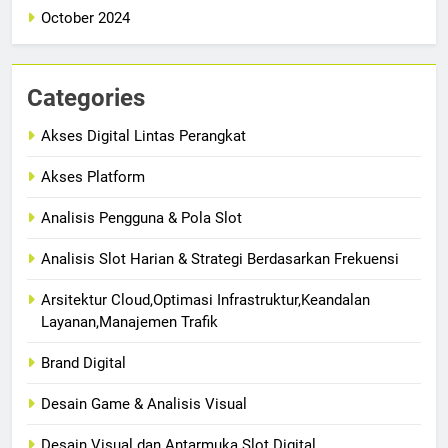
October 2024
Categories
Akses Digital Lintas Perangkat
Akses Platform
Analisis Pengguna & Pola Slot
Analisis Slot Harian & Strategi Berdasarkan Frekuensi
Arsitektur Cloud,Optimasi Infrastruktur,Keandalan
Layanan,Manajemen Trafik
Brand Digital
Desain Game & Analisis Visual
Desain Visual dan Antarmuka Slot Digital