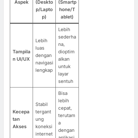
Aspek
(Deskto
(Smartp
p/Lapto
hone/T
p)
ablet)
Lebih
sederha
Lebih
na,
luas
Tampila
dioptim
dengan
n UI/UX
alkan
navigasi
untuk
lengkap
layar
sentuh
Bisa
lebih
Stabil
cepat,
Kecepa
tergant
terutam
tan
ung
a
Akses
koneksi
dengan
internet
aplikasi