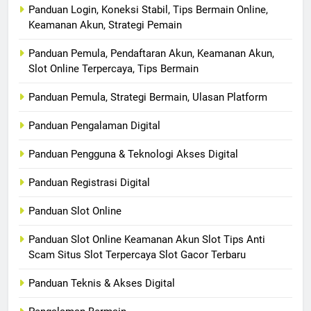
Panduan Login, Koneksi Stabil, Tips Bermain Online,
Keamanan Akun, Strategi Pemain
Panduan Pemula, Pendaftaran Akun, Keamanan Akun,
Slot Online Terpercaya, Tips Bermain
Panduan Pemula, Strategi Bermain, Ulasan Platform
Panduan Pengalaman Digital
Panduan Pengguna & Teknologi Akses Digital
Panduan Registrasi Digital
Panduan Slot Online
Panduan Slot Online Keamanan Akun Slot Tips Anti
Scam Situs Slot Terpercaya Slot Gacor Terbaru
Panduan Teknis & Akses Digital