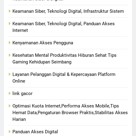
Keamanan Siber, Teknologi Digital, Infrastruktur Sistem
Keamanan Siber, Teknologi Digital, Panduan Akses
Internet
Kenyamanan Akses Pengguna
Kesehatan Mental Produktivitas Hiburan Sehat Tips
Gaming Kehidupan Seimbang
Layanan Pelanggan Digital & Kepercayaan Platform
Online
link gacor
Optimasi Kuota Internet,Performa Akses Mobile,Tips
Hemat Data,Pengaturan Browser Praktis,Stabilitas Akses
Harian
Panduan Akses Digital