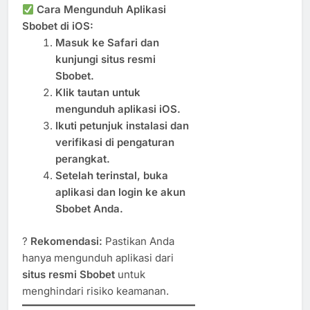
Cara Mengunduh Aplikasi
Sbobet di iOS:
Masuk ke Safari dan
kunjungi situs resmi
Sbobet.
Klik tautan untuk
mengunduh aplikasi iOS.
Ikuti petunjuk instalasi dan
verifikasi di pengaturan
perangkat.
Setelah terinstal, buka
aplikasi dan login ke akun
Sbobet Anda.
?
Rekomendasi:
Pastikan Anda
hanya mengunduh aplikasi dari
situs resmi Sbobet
untuk
menghindari risiko keamanan.