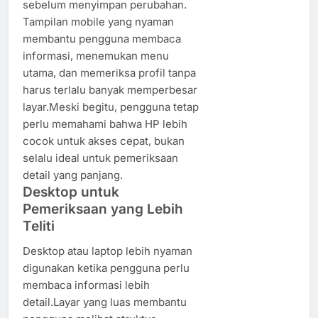
sebelum menyimpan perubahan.
Tampilan mobile yang nyaman
membantu pengguna membaca
informasi, menemukan menu
utama, dan memeriksa profil tanpa
harus terlalu banyak memperbesar
layar.Meski begitu, pengguna tetap
perlu memahami bahwa HP lebih
cocok untuk akses cepat, bukan
selalu ideal untuk pemeriksaan
detail yang panjang.
Desktop untuk
Pemeriksaan yang Lebih
Teliti
Desktop atau laptop lebih nyaman
digunakan ketika pengguna perlu
membaca informasi lebih
detail.Layar yang luas membantu