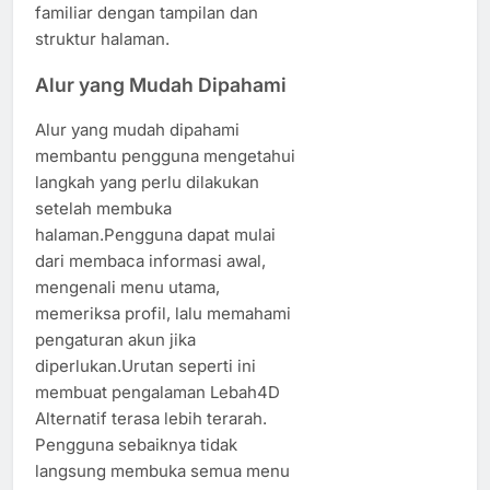
familiar dengan tampilan dan
struktur halaman.
Alur yang Mudah Dipahami
Alur yang mudah dipahami
membantu pengguna mengetahui
langkah yang perlu dilakukan
setelah membuka
halaman.Pengguna dapat mulai
dari membaca informasi awal,
mengenali menu utama,
memeriksa profil, lalu memahami
pengaturan akun jika
diperlukan.Urutan seperti ini
membuat pengalaman Lebah4D
Alternatif terasa lebih terarah.
Pengguna sebaiknya tidak
langsung membuka semua menu