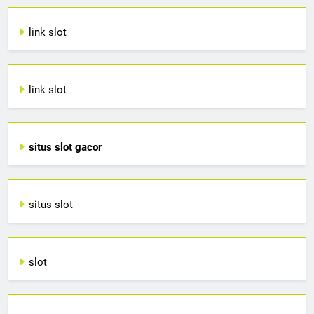
link slot
link slot
situs slot gacor
situs slot
slot