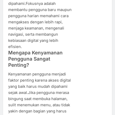
dipahami.Fokusnya adalah
membantu pengguna baru maupun
pengguna harian memahami cara
mengakses dengan lebih rapi,
menjaga keamanan, mengenali
navigasi, serta membangun
kebiasaan digital yang lebih
efisien.
Mengapa Kenyamanan
Pengguna Sangat
Penting?
Kenyamanan pengguna menjadi
faktor penting karena akses digital
yang baik harus mudah dipahami
sejak awal.Jika pengguna merasa
bingung saat membuka halaman,
sulit menemukan menu, atau tidak
yakin dengan bagian yang harus