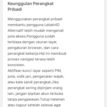
Keunggulan Perangkat
Pribadi
Menggunakan perangkat pribadi
membantu pengguna Lebah4D
Alternatif lebih mudah mengenali
pola akses.Pengguna sudah
terbiasa dengan ukuran layar,
pengaturan browser, dan cara
perangkat bekerja.Hal ini membuat
proses navigasi terasa lebih
konsisten.
Aktifkan kunci layar seperti PIN,
pola, sidik jari, pengenalan wajah,
atau kata sandi perangkat.Jika
perangkat sering dipinjam orang
lain, jangan biarkan akun terbuka
tanpa pengawasan.Tutup halaman
atau logout setelah selesai agar