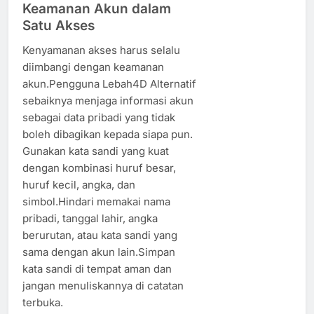
Keamanan Akun dalam
Satu Akses
Kenyamanan akses harus selalu
diimbangi dengan keamanan
akun.Pengguna Lebah4D Alternatif
sebaiknya menjaga informasi akun
sebagai data pribadi yang tidak
boleh dibagikan kepada siapa pun.
Gunakan kata sandi yang kuat
dengan kombinasi huruf besar,
huruf kecil, angka, dan
simbol.Hindari memakai nama
pribadi, tanggal lahir, angka
berurutan, atau kata sandi yang
sama dengan akun lain.Simpan
kata sandi di tempat aman dan
jangan menuliskannya di catatan
terbuka.