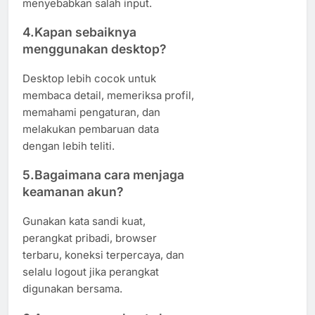
menyebabkan salah input.
4.Kapan sebaiknya
menggunakan desktop?
Desktop lebih cocok untuk
membaca detail, memeriksa profil,
memahami pengaturan, dan
melakukan pembaruan data
dengan lebih teliti.
5.Bagaimana cara menjaga
keamanan akun?
Gunakan kata sandi kuat,
perangkat pribadi, browser
terbaru, koneksi terpercaya, dan
selalu logout jika perangkat
digunakan bersama.