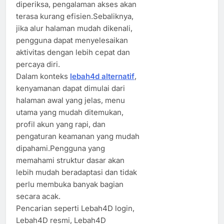
diperiksa, pengalaman akses akan
terasa kurang efisien.Sebaliknya,
jika alur halaman mudah dikenali,
pengguna dapat menyelesaikan
aktivitas dengan lebih cepat dan
percaya diri.
Dalam konteks
lebah4d alternatif
,
kenyamanan dapat dimulai dari
halaman awal yang jelas, menu
utama yang mudah ditemukan,
profil akun yang rapi, dan
pengaturan keamanan yang mudah
dipahami.Pengguna yang
memahami struktur dasar akan
lebih mudah beradaptasi dan tidak
perlu membuka banyak bagian
secara acak.
Pencarian seperti Lebah4D login,
Lebah4D resmi, Lebah4D