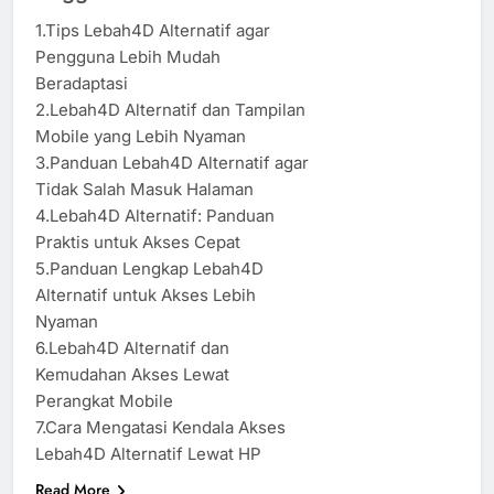
1.Tips Lebah4D Alternatif agar
Pengguna Lebih Mudah
Beradaptasi
2.Lebah4D Alternatif dan Tampilan
Mobile yang Lebih Nyaman
3.Panduan Lebah4D Alternatif agar
Tidak Salah Masuk Halaman
4.Lebah4D Alternatif: Panduan
Praktis untuk Akses Cepat
5.Panduan Lengkap Lebah4D
Alternatif untuk Akses Lebih
Nyaman
6.Lebah4D Alternatif dan
Kemudahan Akses Lewat
Perangkat Mobile
7.Cara Mengatasi Kendala Akses
Lebah4D Alternatif Lewat HP
Read More