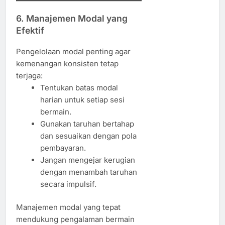
6. Manajemen Modal yang
Efektif
Pengelolaan modal penting agar
kemenangan konsisten tetap
terjaga:
Tentukan batas modal
harian untuk setiap sesi
bermain.
Gunakan taruhan bertahap
dan sesuaikan dengan pola
pembayaran.
Jangan mengejar kerugian
dengan menambah taruhan
secara impulsif.
Manajemen modal yang tepat
mendukung pengalaman bermain