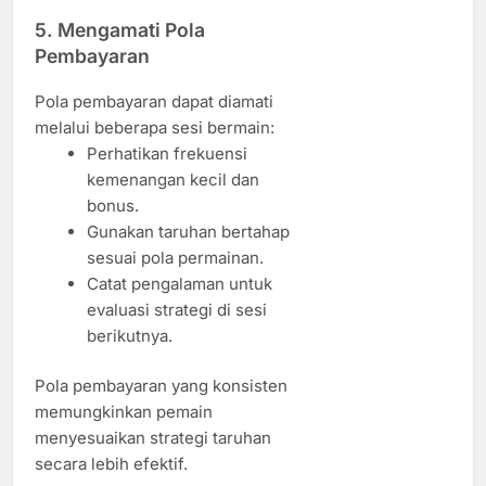
5. Mengamati Pola
Pembayaran
Pola pembayaran dapat diamati
melalui beberapa sesi bermain:
Perhatikan frekuensi
kemenangan kecil dan
bonus.
Gunakan taruhan bertahap
sesuai pola permainan.
Catat pengalaman untuk
evaluasi strategi di sesi
berikutnya.
Pola pembayaran yang konsisten
memungkinkan pemain
menyesuaikan strategi taruhan
secara lebih efektif.