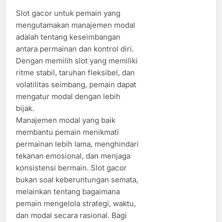
Slot gacor untuk pemain yang
mengutamakan manajemen modal
adalah tentang keseimbangan
antara permainan dan kontrol diri.
Dengan memilih slot yang memiliki
ritme stabil, taruhan fleksibel, dan
volatilitas seimbang, pemain dapat
mengatur modal dengan lebih
bijak.
Manajemen modal yang baik
membantu pemain menikmati
permainan lebih lama, menghindari
tekanan emosional, dan menjaga
konsistensi bermain. Slot gacor
bukan soal keberuntungan semata,
melainkan tentang bagaimana
pemain mengelola strategi, waktu,
dan modal secara rasional. Bagi