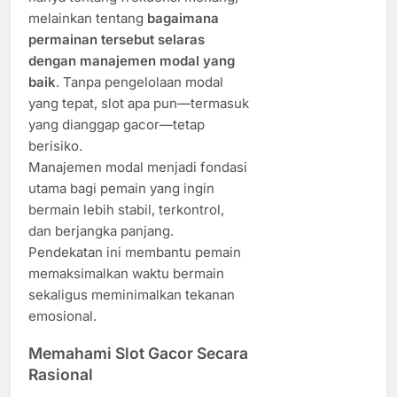
melainkan tentang
bagaimana
permainan tersebut selaras
dengan manajemen modal yang
baik
. Tanpa pengelolaan modal
yang tepat, slot apa pun—termasuk
yang dianggap gacor—tetap
berisiko.
Manajemen modal menjadi fondasi
utama bagi pemain yang ingin
bermain lebih stabil, terkontrol,
dan berjangka panjang.
Pendekatan ini membantu pemain
memaksimalkan waktu bermain
sekaligus meminimalkan tekanan
emosional.
Memahami Slot Gacor Secara
Rasional