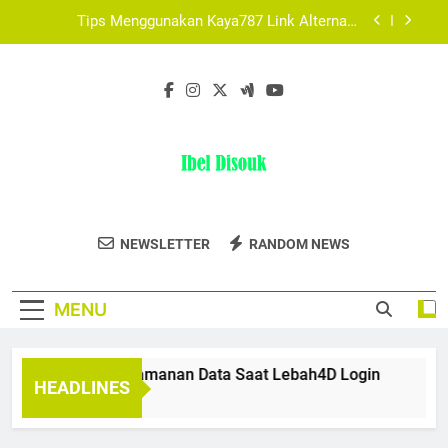
Skip
Terarah
Tips Aman Mengakses Edwinslot Alternatif
to
Setiap Hari agar Akun Tetap Terlindungi
content
Daftar Pokemon787 Jadi Lebih Mudah dengan
Panduan Ini
Cara Menjaga Keamanan Data Saat Lebah4D
Login
Tips Menggunakan Kaya787 Link Alternatif
dengan Bijak untuk Akses yang Lebih Aman dan
Terarah
Tips Aman Mengakses Edwinslot Alternatif
Setiap Hari agar Akun Tetap Terlindungi
Ibel Disouk
Temukan Koleksi Fashion Premium Di Ibel
Daftar Pokemon787 Jadi Lebih Mudah dengan
NEWSLETTER
RANDOM NEWS
Panduan Ini
Disouk.
MENU
ra Menjaga Keamanan Data Saat Lebah4D Login
Tips M
HEADLINES
onths Ago
2 Month