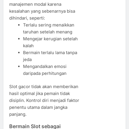
manajemen modal karena
kesalahan yang sebenarnya bisa
dihindari, seperti:
Terlalu sering menaikkan
taruhan setelah menang
Mengejar kerugian setelah
kalah
Bermain terlalu lama tanpa
jeda
Mengandalkan emosi
daripada perhitungan
Slot gacor tidak akan memberikan
hasil optimal jika pemain tidak
disiplin. Kontrol diri menjadi faktor
penentu utama dalam jangka
panjang.
Bermain Slot sebagai