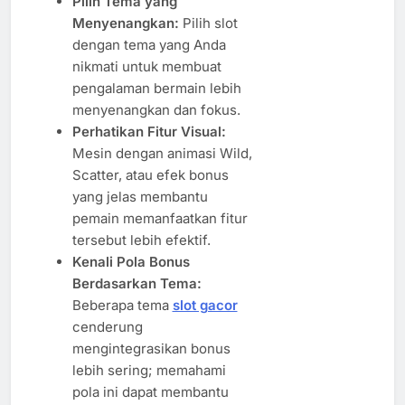
Pilih Tema yang
Menyenangkan:
Pilih slot
dengan tema yang Anda
nikmati untuk membuat
pengalaman bermain lebih
menyenangkan dan fokus.
Perhatikan Fitur Visual:
Mesin dengan animasi Wild,
Scatter, atau efek bonus
yang jelas membantu
pemain memanfaatkan fitur
tersebut lebih efektif.
Kenali Pola Bonus
Berdasarkan Tema:
Beberapa tema
slot gacor
cenderung
mengintegrasikan bonus
lebih sering; memahami
pola ini dapat membantu