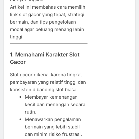
Artikel ini membahas cara memilih
link slot gacor yang tepat, strategi
bermain, dan tips pengelolaan
modal agar peluang menang lebih
tinggi.
1. Memahami Karakter Slot
Gacor
Slot gacor dikenal karena tingkat
pembayaran yang relatif tinggi dan
konsisten dibanding slot biasa:
Membayar kemenangan
kecil dan menengah secara
rutin.
Menawarkan pengalaman
bermain yang lebih stabil
dan minim risiko frustrasi.