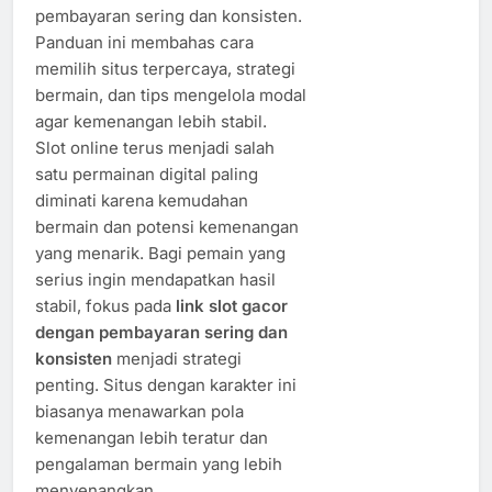
pembayaran sering dan konsisten.
Panduan ini membahas cara
memilih situs terpercaya, strategi
bermain, dan tips mengelola modal
agar kemenangan lebih stabil.
Slot online terus menjadi salah
satu permainan digital paling
diminati karena kemudahan
bermain dan potensi kemenangan
yang menarik. Bagi pemain yang
serius ingin mendapatkan hasil
stabil, fokus pada
link slot gacor
dengan pembayaran sering dan
konsisten
menjadi strategi
penting. Situs dengan karakter ini
biasanya menawarkan pola
kemenangan lebih teratur dan
pengalaman bermain yang lebih
menyenangkan.