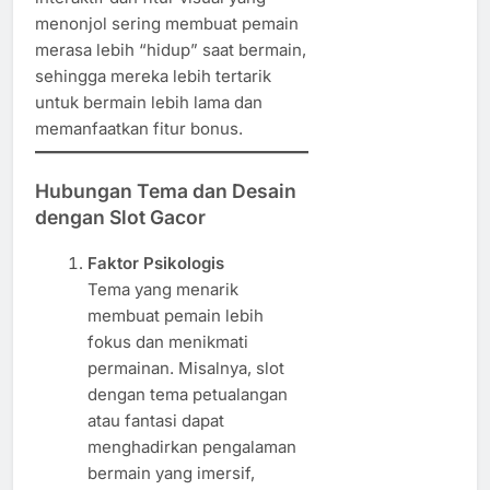
menonjol sering membuat pemain
merasa lebih “hidup” saat bermain,
sehingga mereka lebih tertarik
untuk bermain lebih lama dan
memanfaatkan fitur bonus.
Hubungan Tema dan Desain
dengan Slot Gacor
Faktor Psikologis
Tema yang menarik
membuat pemain lebih
fokus dan menikmati
permainan. Misalnya, slot
dengan tema petualangan
atau fantasi dapat
menghadirkan pengalaman
bermain yang imersif,