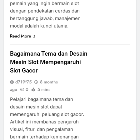
pemain yang ingin bermain slot
dengan pendekatan cerdas dan
bertanggung jawab, manajemen
modal adalah kunci utama.
Read More
Bagaimana Tema dan Desain
Mesin Slot Mempengaruhi
Slot Gacor
d719f75
8 months
ago
0
5 mins
Pelajari bagaimana tema dan
desain mesin slot dapat
memengaruhi peluang slot gacor.
Artikel ini membahas pengaruh
visual, fitur, dan pengalaman
bermain terhadap kemenangan