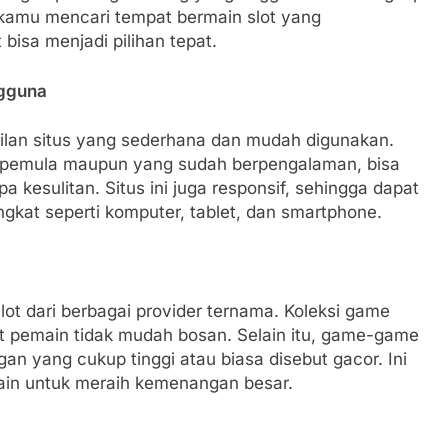
amu mencari tempat bermain slot yang
isa menjadi pilihan tepat.
gguna
pilan situs yang sederhana dan mudah digunakan.
ik pemula maupun yang sudah berpengalaman, bisa
esulitan. Situs ini juga responsif, sehingga dapat
ngkat seperti komputer, tablet, dan smartphone.
ot dari berbagai provider ternama. Koleksi game
 pemain tidak mudah bosan. Selain itu, game-game
gan yang cukup tinggi atau biasa disebut gacor. Ini
in untuk meraih kemenangan besar.