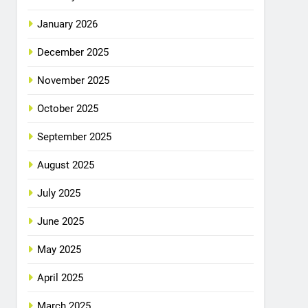
January 2026
December 2025
November 2025
October 2025
September 2025
August 2025
July 2025
June 2025
May 2025
April 2025
March 2025