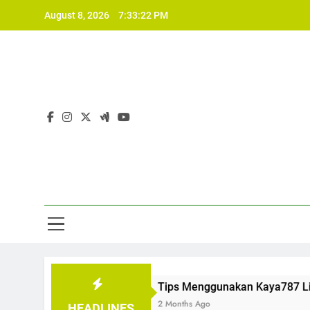
Skip
August 8, 2026
7:33:23 PM
to
content
Ibe
Temukan K
bah4D Login
Tips Menggunakan Kaya787 Link Alternati
2 Months Ago
HEADLINES