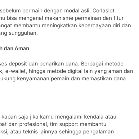
ebelum bermain dengan modal asli, Corlaslot
kamu bisa mengenal mekanisme permainan dan fitur
sangat membantu meningkatkan kepercayaan diri dan
uang sungguhan.
ah dan Aman
es deposit dan penarikan dana. Berbagai metode
k, e-wallet, hingga metode digital lain yang aman dan
mendukung kenyamanan pemain dan memastikan dana
 kapan saja jika kamu mengalami kendala atau
at dan profesional, tim support membantu
ksi, atau teknis lainnya sehingga pengalaman