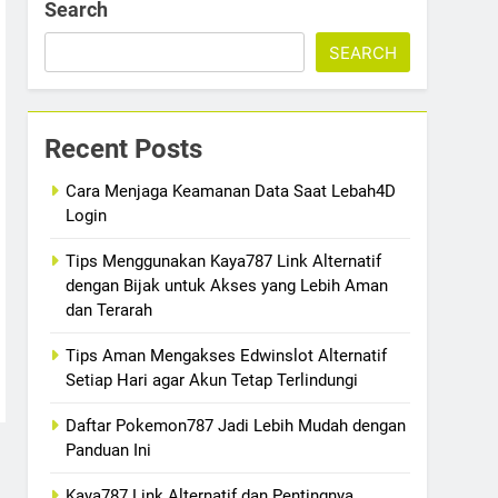
Search
SEARCH
Recent Posts
Cara Menjaga Keamanan Data Saat Lebah4D
Login
Tips Menggunakan Kaya787 Link Alternatif
dengan Bijak untuk Akses yang Lebih Aman
dan Terarah
Tips Aman Mengakses Edwinslot Alternatif
Setiap Hari agar Akun Tetap Terlindungi
Daftar Pokemon787 Jadi Lebih Mudah dengan
Panduan Ini
Kaya787 Link Alternatif dan Pentingnya