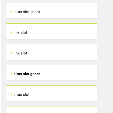
situs slot gacor
link slot
link slot
situs slot gacor
situs slot