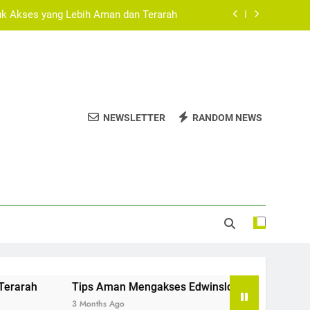
tuk Akses yang Lebih Aman dan Terarah
tiap Hari agar Akun Tetap Terlindungi
 Jadi Lebih Mudah dengan Panduan Ini
ga Keamanan Data Saat Lebah4D Login
NEWSLETTER
RANDOM NEWS
tuk Akses yang Lebih Aman dan Terarah
tiap Hari agar Akun Tetap Terlindungi
 Jadi Lebih Mudah dengan Panduan Ini
Tips Aman Mengakses Edwinslot Alternatif Setiap Hari agar
3 Months Ago