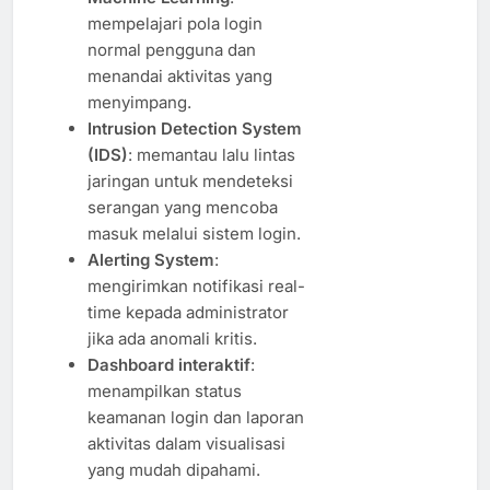
mempelajari pola login
normal pengguna dan
menandai aktivitas yang
menyimpang.
Intrusion Detection System
(IDS)
: memantau lalu lintas
jaringan untuk mendeteksi
serangan yang mencoba
masuk melalui sistem login.
Alerting System
:
mengirimkan notifikasi real-
time kepada administrator
jika ada anomali kritis.
Dashboard interaktif
:
menampilkan status
keamanan login dan laporan
aktivitas dalam visualisasi
yang mudah dipahami.