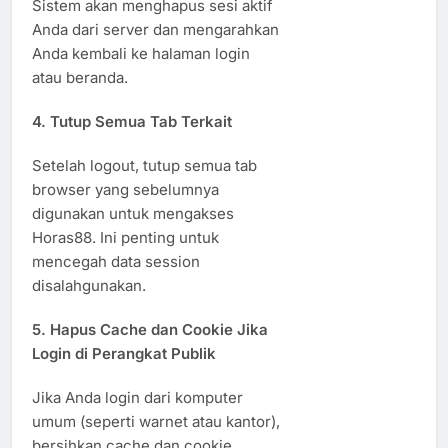
Sistem akan menghapus sesi aktif
Anda dari server dan mengarahkan
Anda kembali ke halaman login
atau beranda.
4.
Tutup Semua Tab Terkait
Setelah logout, tutup semua tab
browser yang sebelumnya
digunakan untuk mengakses
Horas88. Ini penting untuk
mencegah data session
disalahgunakan.
5.
Hapus Cache dan Cookie Jika
Login di Perangkat Publik
Jika Anda login dari komputer
umum (seperti warnet atau kantor),
bersihkan cache dan cookie