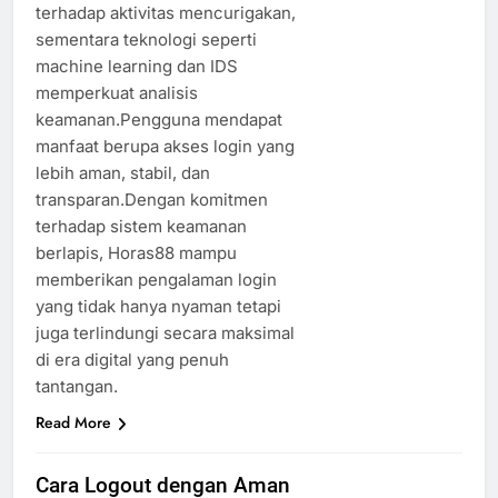
terhadap aktivitas mencurigakan,
sementara teknologi seperti
machine learning dan IDS
memperkuat analisis
keamanan.Pengguna mendapat
manfaat berupa akses login yang
lebih aman, stabil, dan
transparan.Dengan komitmen
terhadap sistem keamanan
berlapis, Horas88 mampu
memberikan pengalaman login
yang tidak hanya nyaman tetapi
juga terlindungi secara maksimal
di era digital yang penuh
tantangan.
Read More
Cara Logout dengan Aman