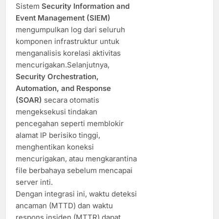
Sistem
Security Information and
Event Management (SIEM)
mengumpulkan log dari seluruh
komponen infrastruktur untuk
menganalisis korelasi aktivitas
mencurigakan.Selanjutnya,
Security Orchestration,
Automation, and Response
(SOAR)
secara otomatis
mengeksekusi tindakan
pencegahan seperti memblokir
alamat IP berisiko tinggi,
menghentikan koneksi
mencurigakan, atau mengkarantina
file berbahaya sebelum mencapai
server inti.
Dengan integrasi ini, waktu deteksi
ancaman (MTTD) dan waktu
respons insiden (MTTR) dapat