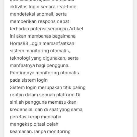
aktivitas login secara real-time,
mendeteksi anomali, serta
memberikan respons cepat
terhadap potensi serangan.Artikel
ini akan membahas bagaimana
Horas88 Login memanfaatkan
sistem monitoring otomatis,
teknologi yang digunakan, serta
manfaatnya bagi pengguna.
Pentingnya monitoring otomatis
pada sistem login
Sistem login merupakan titik paling
rentan dalam sebuah platform.Di
sinilah pengguna memasukkan
kredensial, dan di saat yang sama,
peretas kerap mencoba
mengeksploitasi celah
keamanan.Tanpa monitoring