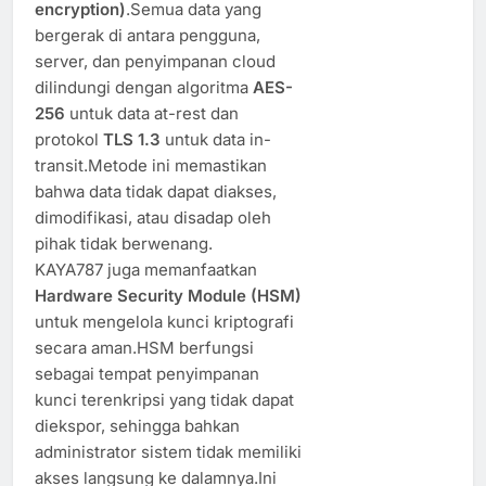
encryption)
.Semua data yang
bergerak di antara pengguna,
server, dan penyimpanan cloud
dilindungi dengan algoritma
AES-
256
untuk data at-rest dan
protokol
TLS 1.3
untuk data in-
transit.Metode ini memastikan
bahwa data tidak dapat diakses,
dimodifikasi, atau disadap oleh
pihak tidak berwenang.
KAYA787 juga memanfaatkan
Hardware Security Module (HSM)
untuk mengelola kunci kriptografi
secara aman.HSM berfungsi
sebagai tempat penyimpanan
kunci terenkripsi yang tidak dapat
diekspor, sehingga bahkan
administrator sistem tidak memiliki
akses langsung ke dalamnya.Ini