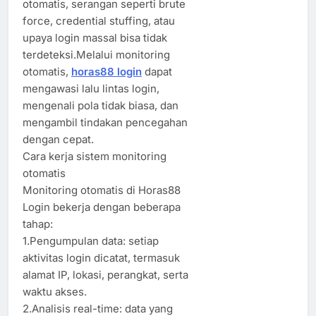
otomatis, serangan seperti brute
force, credential stuffing, atau
upaya login massal bisa tidak
terdeteksi.Melalui monitoring
otomatis,
horas88 login
dapat
mengawasi lalu lintas login,
mengenali pola tidak biasa, dan
mengambil tindakan pencegahan
dengan cepat.
Cara kerja sistem monitoring
otomatis
Monitoring otomatis di Horas88
Login bekerja dengan beberapa
tahap:
1.Pengumpulan data: setiap
aktivitas login dicatat, termasuk
alamat IP, lokasi, perangkat, serta
waktu akses.
2.Analisis real-time: data yang