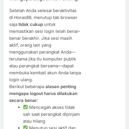
Setelah Anda selesai beraktivitas
di Horas88, menutup tab browser
saja
tidak cukup
untuk
memastikan sesi login telah benar-
benar berakhir. Jika sesi masih
aktif, orang lain yang
menggunakan perangkat Anda—
terutama jika itu komputer publik
atau perangkat bersama—dapat
membuka kembali akun Anda tanpa
login ulang.
Berikut beberapa
alasan penting
mengapa logout harus dilakukan
secara benar
:
Mencegah akses tidak
sah saat perangkat dipinjam
atau hilang
Menutup sesi aktif dan