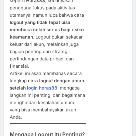
seperti
Horas88
, kebanyakan
pengguna fokus pada aktivitas
utamanya, namun lupa bahwa
cara
logout yang tidak tepat bisa
membuka celah serius bagi risiko
keamanan
. Logout bukan sekadar
keluar dari akun, melainkan juga
bagian penting dari strategi
perlindungan data pribadi dan
finansial.
Artikel ini akan membahas secara
lengkap
cara logout dengan aman
setelah
login horas88
, mengapa
langkah ini penting, dan bagaimana
menghindari kesalahan umum
yang bisa membahayakan akun
Anda.
Mengapa Logout Itu Penting?