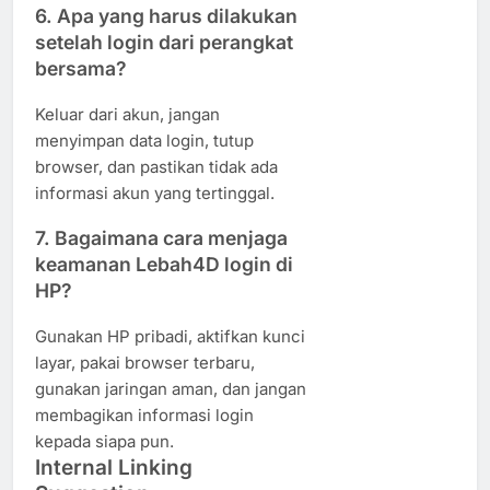
6. Apa yang harus dilakukan
setelah login dari perangkat
bersama?
Keluar dari akun, jangan
menyimpan data login, tutup
browser, dan pastikan tidak ada
informasi akun yang tertinggal.
7. Bagaimana cara menjaga
keamanan Lebah4D login di
HP?
Gunakan HP pribadi, aktifkan kunci
layar, pakai browser terbaru,
gunakan jaringan aman, dan jangan
membagikan informasi login
kepada siapa pun.
Internal Linking