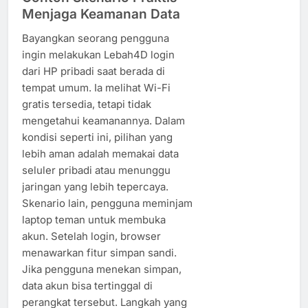
Menjaga Keamanan Data
Bayangkan seorang pengguna
ingin melakukan Lebah4D login
dari HP pribadi saat berada di
tempat umum. Ia melihat Wi-Fi
gratis tersedia, tetapi tidak
mengetahui keamanannya. Dalam
kondisi seperti ini, pilihan yang
lebih aman adalah memakai data
seluler pribadi atau menunggu
jaringan yang lebih tepercaya.
Skenario lain, pengguna meminjam
laptop teman untuk membuka
akun. Setelah login, browser
menawarkan fitur simpan sandi.
Jika pengguna menekan simpan,
data akun bisa tertinggal di
perangkat tersebut. Langkah yang