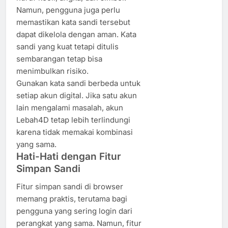
Namun, pengguna juga perlu
memastikan kata sandi tersebut
dapat dikelola dengan aman. Kata
sandi yang kuat tetapi ditulis
sembarangan tetap bisa
menimbulkan risiko.
Gunakan kata sandi berbeda untuk
setiap akun digital. Jika satu akun
lain mengalami masalah, akun
Lebah4D tetap lebih terlindungi
karena tidak memakai kombinasi
yang sama.
Hati-Hati dengan Fitur
Simpan Sandi
Fitur simpan sandi di browser
memang praktis, terutama bagi
pengguna yang sering login dari
perangkat yang sama. Namun, fitur