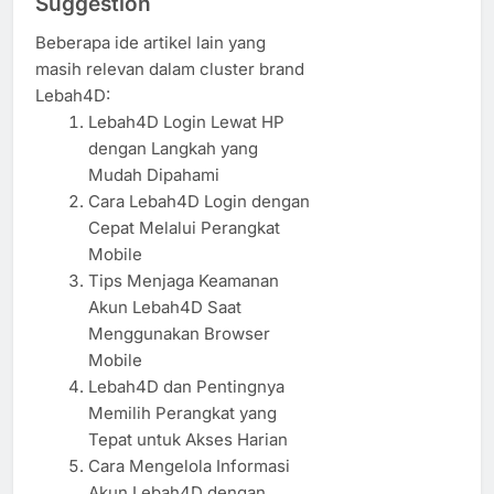
Suggestion
Beberapa ide artikel lain yang
masih relevan dalam cluster brand
Lebah4D:
Lebah4D Login Lewat HP
dengan Langkah yang
Mudah Dipahami
Cara Lebah4D Login dengan
Cepat Melalui Perangkat
Mobile
Tips Menjaga Keamanan
Akun Lebah4D Saat
Menggunakan Browser
Mobile
Lebah4D dan Pentingnya
Memilih Perangkat yang
Tepat untuk Akses Harian
Cara Mengelola Informasi
Akun Lebah4D dengan