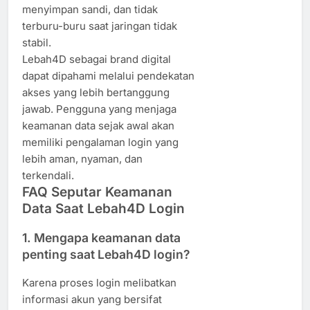
menyimpan sandi, dan tidak
terburu-buru saat jaringan tidak
stabil.
Lebah4D sebagai brand digital
dapat dipahami melalui pendekatan
akses yang lebih bertanggung
jawab. Pengguna yang menjaga
keamanan data sejak awal akan
memiliki pengalaman login yang
lebih aman, nyaman, dan
terkendali.
FAQ Seputar Keamanan
Data Saat Lebah4D Login
1. Mengapa keamanan data
penting saat Lebah4D login?
Karena proses login melibatkan
informasi akun yang bersifat