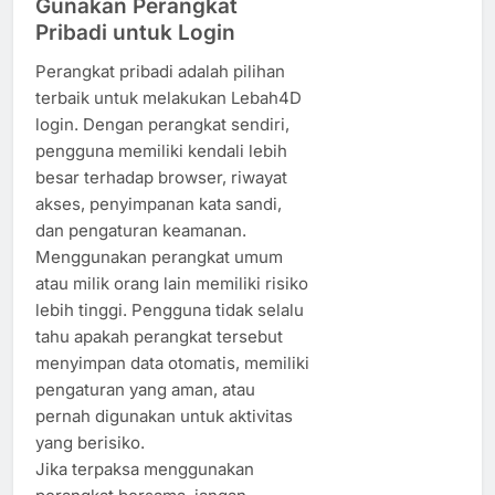
Gunakan Perangkat
Pribadi untuk Login
Perangkat pribadi adalah pilihan
terbaik untuk melakukan Lebah4D
login. Dengan perangkat sendiri,
pengguna memiliki kendali lebih
besar terhadap browser, riwayat
akses, penyimpanan kata sandi,
dan pengaturan keamanan.
Menggunakan perangkat umum
atau milik orang lain memiliki risiko
lebih tinggi. Pengguna tidak selalu
tahu apakah perangkat tersebut
menyimpan data otomatis, memiliki
pengaturan yang aman, atau
pernah digunakan untuk aktivitas
yang berisiko.
Jika terpaksa menggunakan