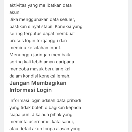
aktivitas yang melibatkan data
akun.
Jika menggunakan data seluler,
pastikan sinyal stabil. Koneksi yang
sering terputus dapat membuat
proses login terganggu dan
memicu kesalahan input.
Menunggu jaringan membaik
sering kali lebih aman daripada
mencoba masuk berulang kali
dalam kondisi koneksi lemah.
Jangan Membagikan
Informasi Login
Informasi login adalah data pribadi
yang tidak boleh dibagikan kepada
siapa pun. Jika ada pihak yang
meminta username, kata sandi,
atau detail akun tanpa alasan yang