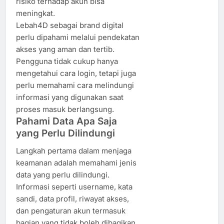
risiko terhadap akun bisa
meningkat.
Lebah4D sebagai brand digital
perlu dipahami melalui pendekatan
akses yang aman dan tertib.
Pengguna tidak cukup hanya
mengetahui cara login, tetapi juga
perlu memahami cara melindungi
informasi yang digunakan saat
proses masuk berlangsung.
Pahami Data Apa Saja
yang Perlu Dilindungi
Langkah pertama dalam menjaga
keamanan adalah memahami jenis
data yang perlu dilindungi.
Informasi seperti username, kata
sandi, data profil, riwayat akses,
dan pengaturan akun termasuk
bagian yang tidak boleh dibagikan