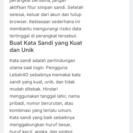
perangkat bersama, jangan
aktifkan fitur simpan sandi. Setelah
selesai, keluar dari akun dan tutup
browser. Kebiasaan sederhana ini
membantu mengurangi risiko data
tertinggal di perangkat tersebut.
Buat Kata Sandi yang Kuat
dan Unik
Kata sandi adalah perlindungan
utama saat login. Pengguna
Lebah4D sebaiknya memakai kata
sandi yang kuat, unik, dan tidak
mudah ditebak. Hindari
menggunakan tanggal lahir, nama
pribadi, nomor berurutan, atau
kombinasi yang terlalu umum.
Kata sandi yang baik sebaiknya
menggabungkan huruf besar,
huruf kecil, angka, dan simbol.