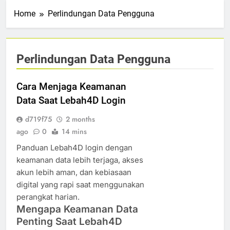
Home
Perlindungan Data Pengguna
Perlindungan Data Pengguna
Cara Menjaga Keamanan
Data Saat Lebah4D Login
d719f75
2 months
ago
0
14 mins
Panduan Lebah4D login dengan
keamanan data lebih terjaga, akses
akun lebih aman, dan kebiasaan
digital yang rapi saat menggunakan
perangkat harian.
Mengapa Keamanan Data
Penting Saat Lebah4D