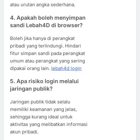
atau urutan angka sederhana.
4. Apakah boleh menyimpan
sandi Lebah4D di browser?
Boleh jika hanya di perangkat
pribadi yang terlindungi. Hindari
fitur simpan sandi pada perangkat
umum atau perangkat yang sering
dipakai orang lain.
lebah4d login
5. Apa risiko login melalui
jaringan publik?
Jaringan publik tidak selalu
memiliki keamanan yang jelas,
sehingga kurang ideal untuk
aktivitas yang melibatkan informasi
akun pribadi.