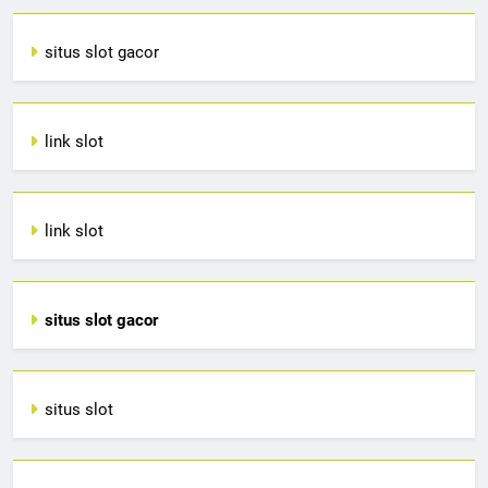
situs slot gacor
link slot
link slot
situs slot gacor
situs slot