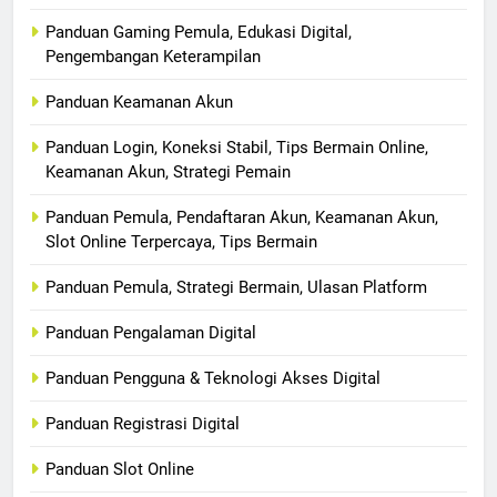
Panduan Gaming Pemula, Edukasi Digital,
Pengembangan Keterampilan
Panduan Keamanan Akun
Panduan Login, Koneksi Stabil, Tips Bermain Online,
Keamanan Akun, Strategi Pemain
Panduan Pemula, Pendaftaran Akun, Keamanan Akun,
Slot Online Terpercaya, Tips Bermain
Panduan Pemula, Strategi Bermain, Ulasan Platform
Panduan Pengalaman Digital
Panduan Pengguna & Teknologi Akses Digital
Panduan Registrasi Digital
Panduan Slot Online