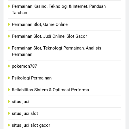
Permainan Kasino, Teknologi & Internet, Panduan
Taruhan
Permainan Slot, Game Online
Permainan Slot, Judi Online, Slot Gacor
Permainan Slot, Teknologi Permainan, Analisis
Permainan
pokemon787
Psikologi Permainan
Reliabilitas Sistem & Optimasi Performa
situs judi
situs judi slot
situs judi slot gacor