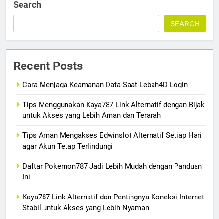
Search
SEARCH
Recent Posts
Cara Menjaga Keamanan Data Saat Lebah4D Login
Tips Menggunakan Kaya787 Link Alternatif dengan Bijak
untuk Akses yang Lebih Aman dan Terarah
Tips Aman Mengakses Edwinslot Alternatif Setiap Hari
agar Akun Tetap Terlindungi
Daftar Pokemon787 Jadi Lebih Mudah dengan Panduan
Ini
Kaya787 Link Alternatif dan Pentingnya Koneksi Internet
Stabil untuk Akses yang Lebih Nyaman