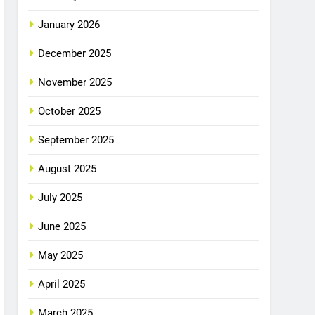
January 2026
December 2025
November 2025
October 2025
September 2025
August 2025
July 2025
June 2025
May 2025
April 2025
March 2025