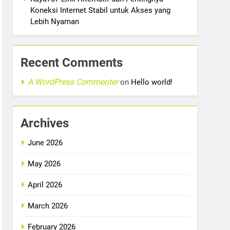
Koneksi Internet Stabil untuk Akses yang
Lebih Nyaman
Recent Comments
A WordPress Commenter
on
Hello world!
Archives
June 2026
May 2026
April 2026
March 2026
February 2026