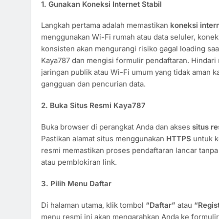
1. Gunakan Koneksi Internet Stabil
Langkah pertama adalah memastikan
koneksi intern
menggunakan Wi-Fi rumah atau data seluler, konek
konsisten akan mengurangi risiko gagal loading sa
Kaya787 dan mengisi formulir pendaftaran. Hindar
jaringan publik atau Wi-Fi umum yang tidak aman 
gangguan dan pencurian data.
2. Buka Situs Resmi Kaya787
Buka browser di perangkat Anda dan akses
situs r
Pastikan alamat situs menggunakan
HTTPS
untuk k
resmi memastikan proses pendaftaran lancar tanp
atau pemblokiran link.
3. Pilih Menu Daftar
Di halaman utama, klik tombol
“Daftar”
atau
“Regis
menu resmi ini akan mengarahkan Anda ke formulir