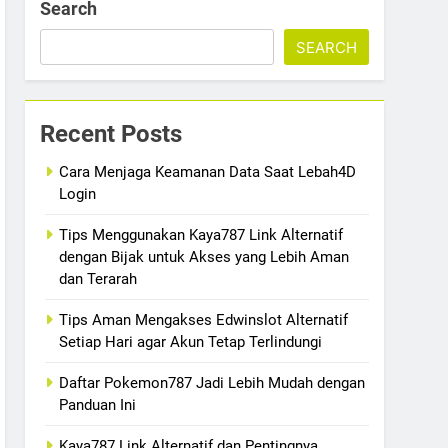
Search
SEARCH
Recent Posts
Cara Menjaga Keamanan Data Saat Lebah4D
Login
Tips Menggunakan Kaya787 Link Alternatif
dengan Bijak untuk Akses yang Lebih Aman
dan Terarah
Tips Aman Mengakses Edwinslot Alternatif
Setiap Hari agar Akun Tetap Terlindungi
Daftar Pokemon787 Jadi Lebih Mudah dengan
Panduan Ini
Kaya787 Link Alternatif dan Pentingnya