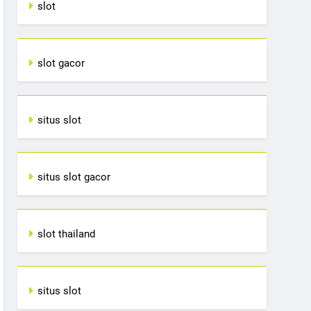
slot
slot gacor
situs slot
situs slot gacor
slot thailand
situs slot