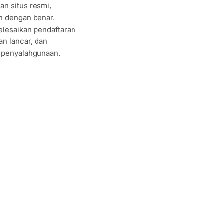
an situs resmi,
un dengan benar.
elesaikan pendaftaran
n lancar, dan
u penyalahgunaan.