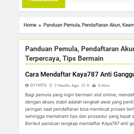
Home
Panduan Pemula, Pendaftaran Akun, Keama
Panduan Pemula, Pendaftaran Akun
Terpercaya, Tips Bermain
Cara Mendaftar Kaya787 Anti Gangg
D719f75
7 Months Ago
0
5 Mins
Bagi pemula yang ingin bermain slot online, mendaf
dengan akses stabil adalah langkah awal yang pen
jaringan saat pendaftaran bisa membuat proses terh
sehingga memahami tips dan prosedur yang tepat 
Berikut panduan lengkap mendaftar Kaya787 anti g