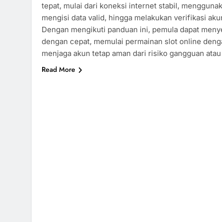
tepat, mulai dari koneksi internet stabil, menggunak
mengisi data valid, hingga melakukan verifikasi ak
Dengan mengikuti panduan ini, pemula dapat meny
dengan cepat, memulai permainan slot online denga
menjaga akun tetap aman dari risiko gangguan ata
Read More