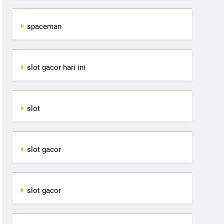
spaceman
slot gacor hari ini
slot
slot gacor
slot gacor