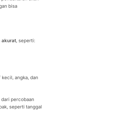
gan bisa
n akurat
, seperti:
 kecil, angka, dan
 dari percobaan
ak, seperti tanggal