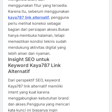
menggunakan fitur yang tersedia.
Karena itu, sebelum menggunakan
kaya787 link alternatif
, pengguna
perlu melihat koneksi sebagai
bagian dari persiapan akses.Bukan
hanya membuka halaman, tetapi
memastikan kondisi teknis sudah
mendukung aktivitas digital yang
lebih aman dan nyaman.
Insight SEO untuk
Keyword Kaya787 Link
Alternatif
Dari perspektif SEO, keyword
Kaya787 link alternatif memiliki
intent yang kuat karena
menggabungkan kebutuhan brand
dan akses.Pengguna yang mencari
kata kunci ini biasanya ingin