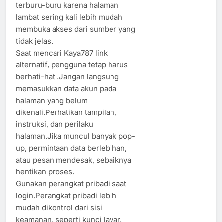
terburu-buru karena halaman
lambat sering kali lebih mudah
membuka akses dari sumber yang
tidak jelas.
Saat mencari Kaya787 link
alternatif, pengguna tetap harus
berhati-hati.Jangan langsung
memasukkan data akun pada
halaman yang belum
dikenali.Perhatikan tampilan,
instruksi, dan perilaku
halaman.Jika muncul banyak pop-
up, permintaan data berlebihan,
atau pesan mendesak, sebaiknya
hentikan proses.
Gunakan perangkat pribadi saat
login.Perangkat pribadi lebih
mudah dikontrol dari sisi
keamanan, seperti kunci layar,