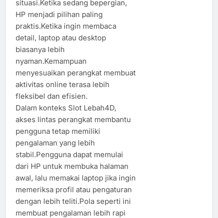
situasi.Ketika sedang bepergian,
HP menjadi pilihan paling
praktis.Ketika ingin membaca
detail, laptop atau desktop
biasanya lebih
nyaman.Kemampuan
menyesuaikan perangkat membuat
aktivitas online terasa lebih
fleksibel dan efisien.
Dalam konteks Slot Lebah4D,
akses lintas perangkat membantu
pengguna tetap memiliki
pengalaman yang lebih
stabil.Pengguna dapat memulai
dari HP untuk membuka halaman
awal, lalu memakai laptop jika ingin
memeriksa profil atau pengaturan
dengan lebih teliti.Pola seperti ini
membuat pengalaman lebih rapi