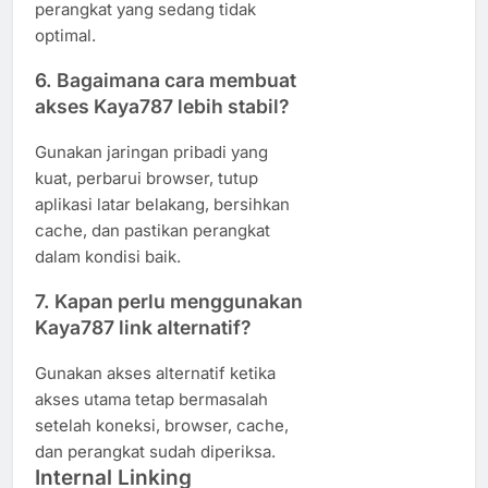
perangkat yang sedang tidak
optimal.
6. Bagaimana cara membuat
akses Kaya787 lebih stabil?
Gunakan jaringan pribadi yang
kuat, perbarui browser, tutup
aplikasi latar belakang, bersihkan
cache, dan pastikan perangkat
dalam kondisi baik.
7. Kapan perlu menggunakan
Kaya787 link alternatif?
Gunakan akses alternatif ketika
akses utama tetap bermasalah
setelah koneksi, browser, cache,
dan perangkat sudah diperiksa.
Internal Linking