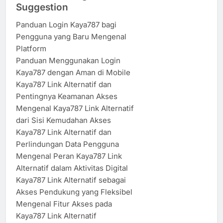
Suggestion
Panduan Login Kaya787 bagi
Pengguna yang Baru Mengenal
Platform
Panduan Menggunakan Login
Kaya787 dengan Aman di Mobile
Kaya787 Link Alternatif dan
Pentingnya Keamanan Akses
Mengenal Kaya787 Link Alternatif
dari Sisi Kemudahan Akses
Kaya787 Link Alternatif dan
Perlindungan Data Pengguna
Mengenal Peran Kaya787 Link
Alternatif dalam Aktivitas Digital
Kaya787 Link Alternatif sebagai
Akses Pendukung yang Fleksibel
Mengenal Fitur Akses pada
Kaya787 Link Alternatif