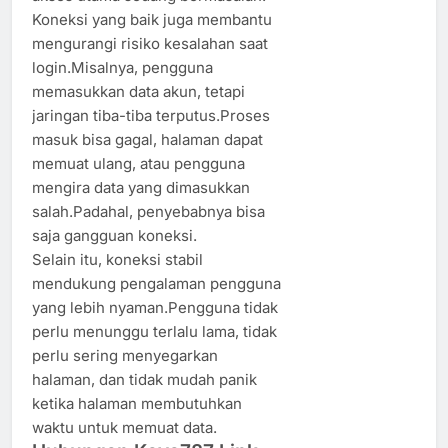
Koneksi yang baik juga membantu
mengurangi risiko kesalahan saat
login.Misalnya, pengguna
memasukkan data akun, tetapi
jaringan tiba-tiba terputus.Proses
masuk bisa gagal, halaman dapat
memuat ulang, atau pengguna
mengira data yang dimasukkan
salah.Padahal, penyebabnya bisa
saja gangguan koneksi.
Selain itu, koneksi stabil
mendukung pengalaman pengguna
yang lebih nyaman.Pengguna tidak
perlu menunggu terlalu lama, tidak
perlu sering menyegarkan
halaman, dan tidak mudah panik
ketika halaman membutuhkan
waktu untuk memuat data.