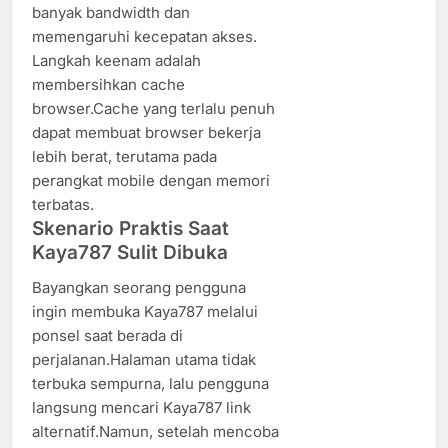
banyak bandwidth dan
memengaruhi kecepatan akses.
Langkah keenam adalah
membersihkan cache
browser.Cache yang terlalu penuh
dapat membuat browser bekerja
lebih berat, terutama pada
perangkat mobile dengan memori
terbatas.
Skenario Praktis Saat
Kaya787 Sulit Dibuka
Bayangkan seorang pengguna
ingin membuka Kaya787 melalui
ponsel saat berada di
perjalanan.Halaman utama tidak
terbuka sempurna, lalu pengguna
langsung mencari Kaya787 link
alternatif.Namun, setelah mencoba