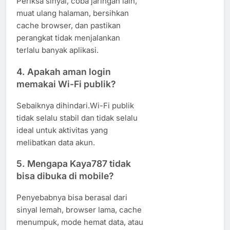
Periksa sinyal, coba jaringan lain,
muat ulang halaman, bersihkan
cache browser, dan pastikan
perangkat tidak menjalankan
terlalu banyak aplikasi.
4. Apakah aman login
memakai Wi-Fi publik?
Sebaiknya dihindari.Wi-Fi publik
tidak selalu stabil dan tidak selalu
ideal untuk aktivitas yang
melibatkan data akun.
5. Mengapa Kaya787 tidak
bisa dibuka di mobile?
Penyebabnya bisa berasal dari
sinyal lemah, browser lama, cache
menumpuk, mode hemat data, atau