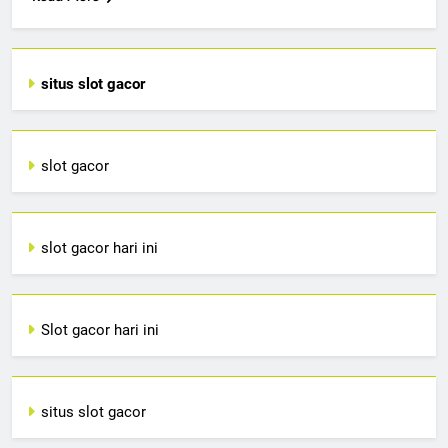
situs slot gacor
slot gacor
slot gacor hari ini
Slot gacor hari ini
situs slot gacor