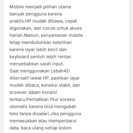
Mobile menjadi pilihan utama
banyak pengguna karena
praktis.HP mudah dibawa, cepat
digunakan, dan cocok untuk akses
harian.Namun, kenyamanan mobile
tetap membutuhkan ketelitian
karena layar lebih kecil dan
keyboard sentuh lebih rentan
menyebabkan salah input.
Saat menggunakan Lebah4D
Alternatif lewat HP, pastikan layar
mudah dibaca, koneksi stabil, dan
browser dalam kondisi
terbaru.Perhatikan fitur koreksi
otomatis karena bisa mengubah
teks tanpa disadari.Jika pengguna
memasukkan atau memperbarui
data, baca ulang setiap kolom