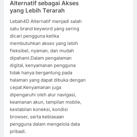
Alternatif sebagai Akses
yang Lebih Terarah
Lebah4D Alternatif menjadi salah
satu brand keyword yang sering
dicari pengguna ketika
membutuhkan akses yang lebih
fleksibel, nyaman, dan mudah
dipahami.Dalam pengalaman
digital, kenyamanan pengguna
tidak hanya bergantung pada
halaman yang dapat dibuka dengan
cepat.Kenyamanan juga
dipengaruhi oleh alur navigasi,
keamanan akun, tampilan mobile,
kestabilan koneksi, kondisi
browser, serta kebiasaan
pengguna dalam mengelola data
pribadi.