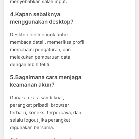
menyebabkan salah input.
4.Kapan sebaiknya
menggunakan desktop?
Desktop lebih cocok untuk
membaca detail, memeriksa profil,
memahami pengaturan, dan
melakukan pembaruan data
dengan lebih teliti.
5.Bagaimana cara menjaga
keamanan akun?
Gunakan kata sandi kuat,
perangkat pribadi, browser
terbaru, koneksi terpercaya, dan
selalu logout jika perangkat
digunakan bersama.