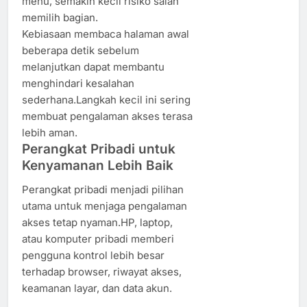
menu, semakin kecil risiko salah
memilih bagian.
Kebiasaan membaca halaman awal
beberapa detik sebelum
melanjutkan dapat membantu
menghindari kesalahan
sederhana.Langkah kecil ini sering
membuat pengalaman akses terasa
lebih aman.
Perangkat Pribadi untuk
Kenyamanan Lebih Baik
Perangkat pribadi menjadi pilihan
utama untuk menjaga pengalaman
akses tetap nyaman.HP, laptop,
atau komputer pribadi memberi
pengguna kontrol lebih besar
terhadap browser, riwayat akses,
keamanan layar, dan data akun.