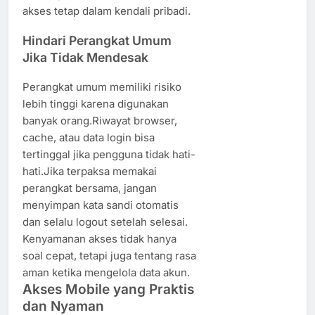
akses tetap dalam kendali pribadi.
Hindari Perangkat Umum
Jika Tidak Mendesak
Perangkat umum memiliki risiko
lebih tinggi karena digunakan
banyak orang.Riwayat browser,
cache, atau data login bisa
tertinggal jika pengguna tidak hati-
hati.Jika terpaksa memakai
perangkat bersama, jangan
menyimpan kata sandi otomatis
dan selalu logout setelah selesai.
Kenyamanan akses tidak hanya
soal cepat, tetapi juga tentang rasa
aman ketika mengelola data akun.
Akses Mobile yang Praktis
dan Nyaman