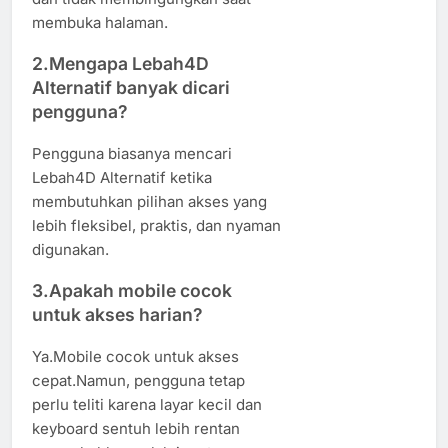
membuka halaman.
2.Mengapa Lebah4D
Alternatif banyak dicari
pengguna?
Pengguna biasanya mencari
Lebah4D Alternatif ketika
membutuhkan pilihan akses yang
lebih fleksibel, praktis, dan nyaman
digunakan.
3.Apakah mobile cocok
untuk akses harian?
Ya.Mobile cocok untuk akses
cepat.Namun, pengguna tetap
perlu teliti karena layar kecil dan
keyboard sentuh lebih rentan