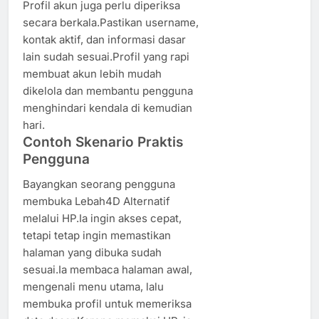
Profil akun juga perlu diperiksa
secara berkala.Pastikan username,
kontak aktif, dan informasi dasar
lain sudah sesuai.Profil yang rapi
membuat akun lebih mudah
dikelola dan membantu pengguna
menghindari kendala di kemudian
hari.
Contoh Skenario Praktis
Pengguna
Bayangkan seorang pengguna
membuka Lebah4D Alternatif
melalui HP.Ia ingin akses cepat,
tetapi tetap ingin memastikan
halaman yang dibuka sudah
sesuai.Ia membaca halaman awal,
mengenali menu utama, lalu
membuka profil untuk memeriksa