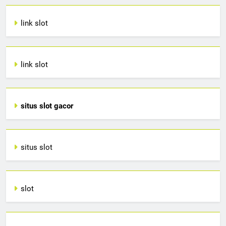
link slot
link slot
situs slot gacor
situs slot
slot