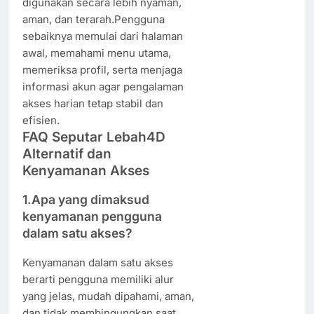
digunakan secara lebih nyaman,
aman, dan terarah.Pengguna
sebaiknya memulai dari halaman
awal, memahami menu utama,
memeriksa profil, serta menjaga
informasi akun agar pengalaman
akses harian tetap stabil dan
efisien.
FAQ Seputar Lebah4D
Alternatif dan
Kenyamanan Akses
1.Apa yang dimaksud
kenyamanan pengguna
dalam satu akses?
Kenyamanan dalam satu akses
berarti pengguna memiliki alur
yang jelas, mudah dipahami, aman,
dan tidak membingungkan saat