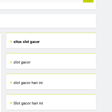
situs slot gacor
slot gacor
slot gacor hari ini
Slot gacor hari ini