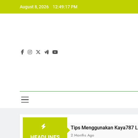
Skip
August 8, 2026
12:49:18 PM
to
content
Ibe
Temukan K
bah4D Login
Tips Menggunakan Kaya787 Link Alternati
2 Months Ago
HEADLINES