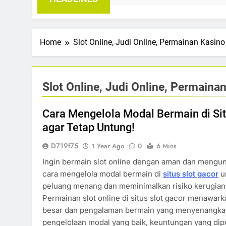
Home
Slot Online, Judi Online, Permainan Kasino
Slot Online, Judi Online, Permaina
Cara Mengelola Modal Bermain di Sit
agar Tetap Untung!
D719f75
1 Year Ago
0
6 Mins
Ingin bermain slot online dengan aman dan mengun
cara mengelola modal bermain di
situs slot gacor
u
peluang menang dan meminimalkan risiko kerugian
Permainan slot online di situs slot gacor menawa
besar dan pengalaman bermain yang menyenangka
pengelolaan modal yang baik, keuntungan yang dipe