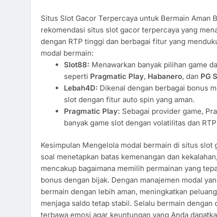
Situs Slot Gacor Terpercaya untuk Bermain Aman B
rekomendasi situs slot gacor terpercaya yang me
dengan RTP tinggi dan berbagai fitur yang mendu
modal bermain:
Slot88:
Menawarkan banyak pilihan game dar
seperti
Pragmatic Play
,
Habanero
, dan
PG S
Lebah4D:
Dikenal dengan berbagai bonus m
slot dengan fitur auto spin yang aman.
Pragmatic Play:
Sebagai provider game, Pra
banyak game slot dengan volatilitas dan RTP
Kesimpulan Mengelola modal bermain di situs slot
soal menetapkan batas kemenangan dan kekalahan, 
mencakup bagaimana memilih permainan yang tep
bonus dengan bijak. Dengan manajemen modal yang
bermain dengan lebih aman, meningkatkan peluan
menjaga saldo tetap stabil. Selalu bermain dengan d
terbawa emosi agar keuntungan yang Anda dapatkan 