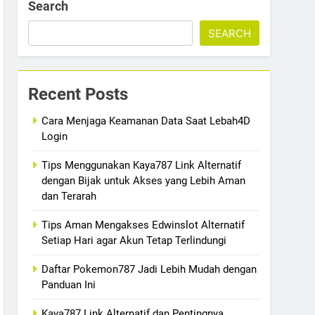
Search
SEARCH
Recent Posts
Cara Menjaga Keamanan Data Saat Lebah4D
Login
Tips Menggunakan Kaya787 Link Alternatif
dengan Bijak untuk Akses yang Lebih Aman
dan Terarah
Tips Aman Mengakses Edwinslot Alternatif
Setiap Hari agar Akun Tetap Terlindungi
Daftar Pokemon787 Jadi Lebih Mudah dengan
Panduan Ini
Kaya787 Link Alternatif dan Pentingnya