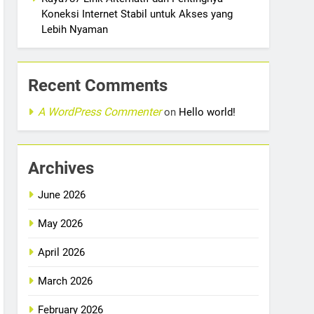
Koneksi Internet Stabil untuk Akses yang
Lebih Nyaman
Recent Comments
A WordPress Commenter
on
Hello world!
Archives
June 2026
May 2026
April 2026
March 2026
February 2026