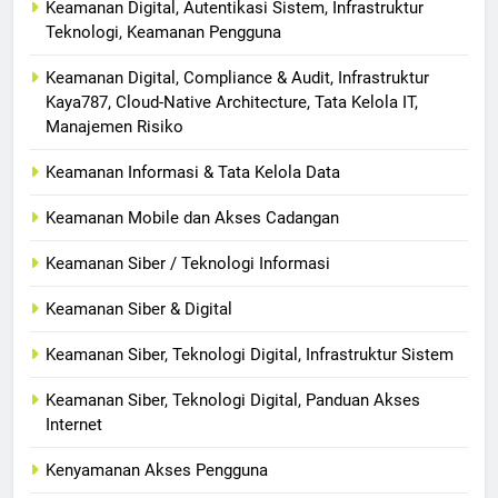
Keamanan Digital, Autentikasi Sistem, Infrastruktur
Teknologi, Keamanan Pengguna
Keamanan Digital, Compliance & Audit, Infrastruktur
Kaya787, Cloud-Native Architecture, Tata Kelola IT,
Manajemen Risiko
Keamanan Informasi & Tata Kelola Data
Keamanan Mobile dan Akses Cadangan
Keamanan Siber / Teknologi Informasi
Keamanan Siber & Digital
Keamanan Siber, Teknologi Digital, Infrastruktur Sistem
Keamanan Siber, Teknologi Digital, Panduan Akses
Internet
Kenyamanan Akses Pengguna