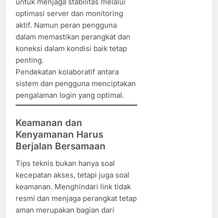
untuk menjaga stabilitas melalui
optimasi server dan monitoring
aktif. Namun peran pengguna
dalam memastikan perangkat dan
koneksi dalam kondisi baik tetap
penting.
Pendekatan kolaboratif antara
sistem dan pengguna menciptakan
pengalaman login yang optimal.
Keamanan dan
Kenyamanan Harus
Berjalan Bersamaan
Tips teknis bukan hanya soal
kecepatan akses, tetapi juga soal
keamanan. Menghindari link tidak
resmi dan menjaga perangkat tetap
aman merupakan bagian dari