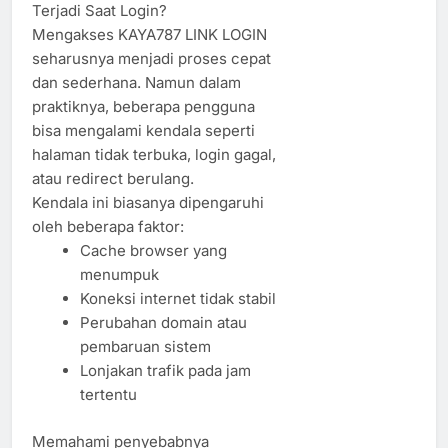
Terjadi Saat Login?
Mengakses KAYA787 LINK LOGIN
seharusnya menjadi proses cepat
dan sederhana. Namun dalam
praktiknya, beberapa pengguna
bisa mengalami kendala seperti
halaman tidak terbuka, login gagal,
atau redirect berulang.
Kendala ini biasanya dipengaruhi
oleh beberapa faktor:
Cache browser yang
menumpuk
Koneksi internet tidak stabil
Perubahan domain atau
pembaruan sistem
Lonjakan trafik pada jam
tertentu
Memahami penyebabnya