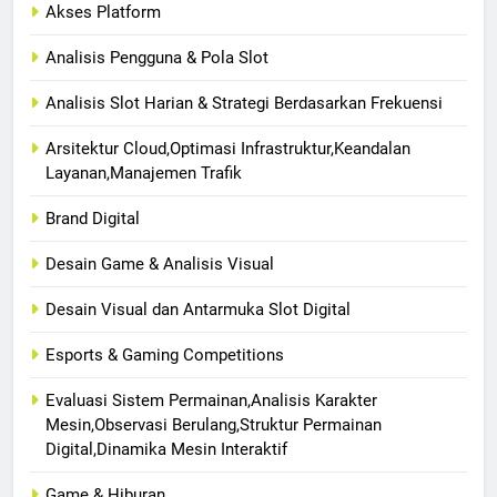
Akses Platform
Analisis Pengguna & Pola Slot
Analisis Slot Harian & Strategi Berdasarkan Frekuensi
Arsitektur Cloud,Optimasi Infrastruktur,Keandalan
Layanan,Manajemen Trafik
Brand Digital
Desain Game & Analisis Visual
Desain Visual dan Antarmuka Slot Digital
Esports & Gaming Competitions
Evaluasi Sistem Permainan,Analisis Karakter
Mesin,Observasi Berulang,Struktur Permainan
Digital,Dinamika Mesin Interaktif
Game & Hiburan