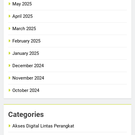
May 2025
April 2025
March 2025
February 2025
January 2025
December 2024
November 2024
October 2024
Categories
Akses Digital Lintas Perangkat