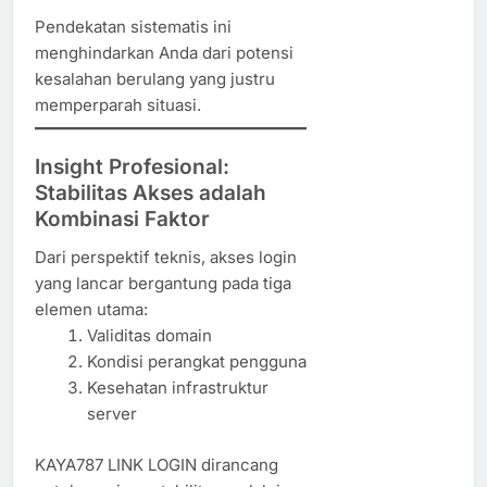
Pendekatan sistematis ini
menghindarkan Anda dari potensi
kesalahan berulang yang justru
memperparah situasi.
Insight Profesional:
Stabilitas Akses adalah
Kombinasi Faktor
Dari perspektif teknis, akses login
yang lancar bergantung pada tiga
elemen utama:
Validitas domain
Kondisi perangkat pengguna
Kesehatan infrastruktur
server
KAYA787 LINK LOGIN dirancang