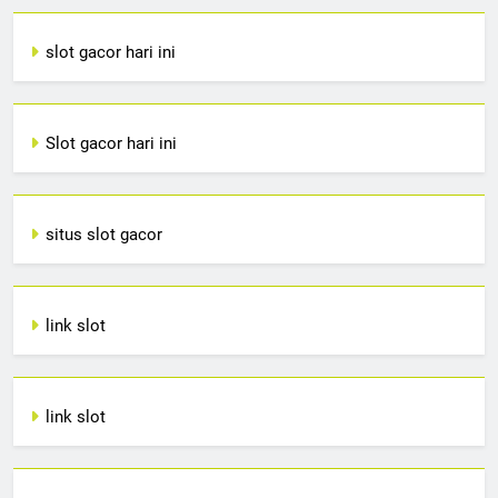
slot gacor hari ini
Slot gacor hari ini
situs slot gacor
link slot
link slot