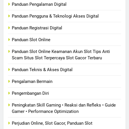
Panduan Pengalaman Digital
Panduan Pengguna & Teknologi Akses Digital
Panduan Registrasi Digital
Panduan Slot Online
Panduan Slot Online Keamanan Akun Slot Tips Anti
Scam Situs Slot Terpercaya Slot Gacor Terbaru
Panduan Teknis & Akses Digital
Pengalaman Bermain
Pengembangan Diri
Peningkatan Skill Gaming • Reaksi dan Refleks • Guide
Gamer • Performance Optimization
Perjudian Online, Slot Gacor, Panduan Slot