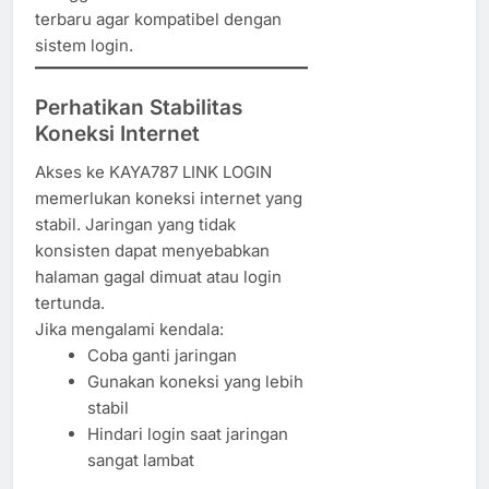
terbaru agar kompatibel dengan
sistem login.
Perhatikan Stabilitas
Koneksi Internet
Akses ke KAYA787 LINK LOGIN
memerlukan koneksi internet yang
stabil. Jaringan yang tidak
konsisten dapat menyebabkan
halaman gagal dimuat atau login
tertunda.
Jika mengalami kendala:
Coba ganti jaringan
Gunakan koneksi yang lebih
stabil
Hindari login saat jaringan
sangat lambat