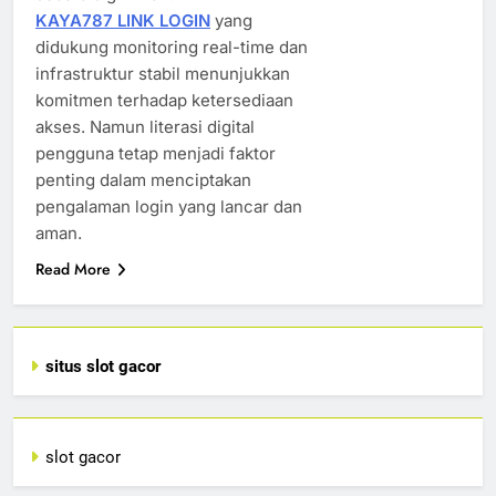
KAYA787 LINK LOGIN
yang
didukung monitoring real-time dan
infrastruktur stabil menunjukkan
komitmen terhadap ketersediaan
akses. Namun literasi digital
pengguna tetap menjadi faktor
penting dalam menciptakan
pengalaman login yang lancar dan
aman.
Read More
situs slot gacor
slot gacor