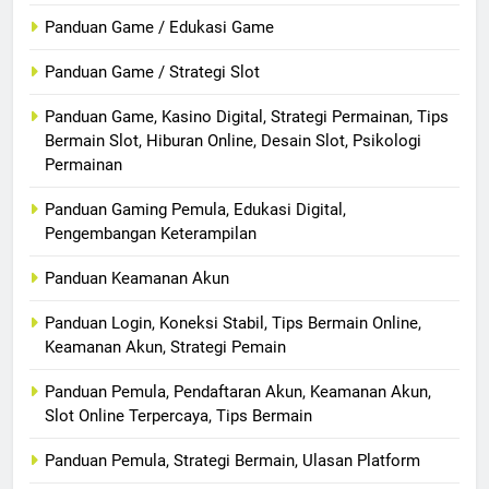
Panduan Game / Edukasi Game
Panduan Game / Strategi Slot
Panduan Game, Kasino Digital, Strategi Permainan, Tips
Bermain Slot, Hiburan Online, Desain Slot, Psikologi
Permainan
Panduan Gaming Pemula, Edukasi Digital,
Pengembangan Keterampilan
Panduan Keamanan Akun
Panduan Login, Koneksi Stabil, Tips Bermain Online,
Keamanan Akun, Strategi Pemain
Panduan Pemula, Pendaftaran Akun, Keamanan Akun,
Slot Online Terpercaya, Tips Bermain
Panduan Pemula, Strategi Bermain, Ulasan Platform