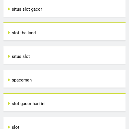
situs slot gacor
slot thailand
situs slot
spaceman
slot gacor hari ini
slot