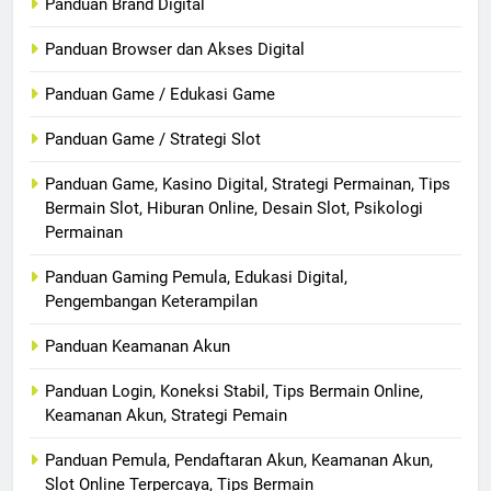
Panduan Brand Digital
Panduan Browser dan Akses Digital
Panduan Game / Edukasi Game
Panduan Game / Strategi Slot
Panduan Game, Kasino Digital, Strategi Permainan, Tips
Bermain Slot, Hiburan Online, Desain Slot, Psikologi
Permainan
Panduan Gaming Pemula, Edukasi Digital,
Pengembangan Keterampilan
Panduan Keamanan Akun
Panduan Login, Koneksi Stabil, Tips Bermain Online,
Keamanan Akun, Strategi Pemain
Panduan Pemula, Pendaftaran Akun, Keamanan Akun,
Slot Online Terpercaya, Tips Bermain