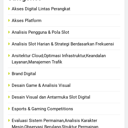
Akses Digital Lintas Perangkat
Akses Platform
Analisis Pengguna & Pola Slot
Analisis Slot Harian & Strategi Berdasarkan Frekuensi
Arsitektur Cloud,Optimasi Infrastruktur,Keandalan
Layanan,Manajemen Trafik
Brand Digital
Desain Game & Analisis Visual
Desain Visual dan Antarmuka Slot Digital
Esports & Gaming Competitions
Evaluasi Sistem Permainan,Analisis Karakter
Mesin,Observasi Berulang,Struktur Permainan