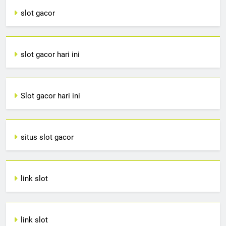
slot gacor
slot gacor hari ini
Slot gacor hari ini
situs slot gacor
link slot
link slot