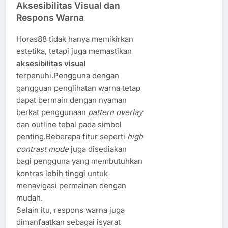
Aksesibilitas Visual dan
Respons Warna
Horas88 tidak hanya memikirkan
estetika, tetapi juga memastikan
aksesibilitas visual
terpenuhi.Pengguna dengan
gangguan penglihatan warna tetap
dapat bermain dengan nyaman
berkat penggunaan
pattern overlay
dan outline tebal pada simbol
penting.Beberapa fitur seperti
high
contrast mode
juga disediakan
bagi pengguna yang membutuhkan
kontras lebih tinggi untuk
menavigasi permainan dengan
mudah.
Selain itu, respons warna juga
dimanfaatkan sebagai isyarat