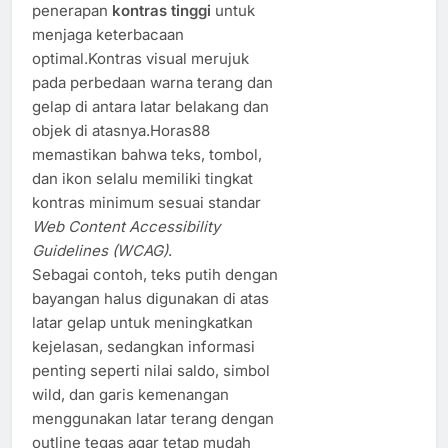
penerapan
kontras tinggi
untuk
menjaga keterbacaan
optimal.Kontras visual merujuk
pada perbedaan warna terang dan
gelap di antara latar belakang dan
objek di atasnya.Horas88
memastikan bahwa teks, tombol,
dan ikon selalu memiliki tingkat
kontras minimum sesuai standar
Web Content Accessibility
Guidelines (WCAG)
.
Sebagai contoh, teks putih dengan
bayangan halus digunakan di atas
latar gelap untuk meningkatkan
kejelasan, sedangkan informasi
penting seperti nilai saldo, simbol
wild, dan garis kemenangan
menggunakan latar terang dengan
outline tegas agar tetap mudah