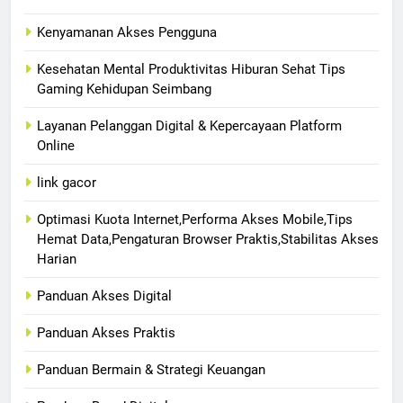
Kenyamanan Akses Pengguna
Kesehatan Mental Produktivitas Hiburan Sehat Tips
Gaming Kehidupan Seimbang
Layanan Pelanggan Digital & Kepercayaan Platform
Online
link gacor
Optimasi Kuota Internet,Performa Akses Mobile,Tips
Hemat Data,Pengaturan Browser Praktis,Stabilitas Akses
Harian
Panduan Akses Digital
Panduan Akses Praktis
Panduan Bermain & Strategi Keuangan