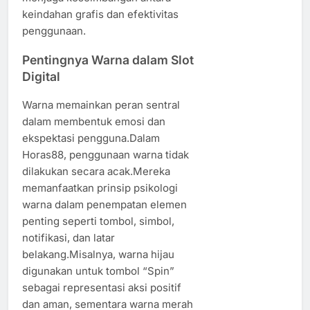
keindahan grafis dan efektivitas
penggunaan.
Pentingnya Warna dalam Slot
Digital
Warna memainkan peran sentral
dalam membentuk emosi dan
ekspektasi pengguna.Dalam
Horas88, penggunaan warna tidak
dilakukan secara acak.Mereka
memanfaatkan prinsip psikologi
warna dalam penempatan elemen
penting seperti tombol, simbol,
notifikasi, dan latar
belakang.Misalnya, warna hijau
digunakan untuk tombol “Spin”
sebagai representasi aksi positif
dan aman, sementara warna merah