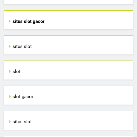
situs slot gacor
situs slot
slot
slot gacor
situs slot