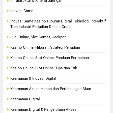
Infrastruktur & Kinerja Jaringan
Inovasi Game
Inovasi Game Kasino Hiburan Digital Teknologi Interaktif
Tren Industri Perjudian Desain Grafis
Judi Online, Slot Games, Jackpot
Kasino Online, Hiburan, Strategi Perjudian
Kasino Online, Slot Online, Panduan Permainan
Kasino Online, Slot Online, Tips dan Trik
Keamanan & Inovasi Digital
Keamanan Akses Harian dan Perlindungan Akun
Keamanan Digital
Keamanan Digital & Pengelolaan Akses