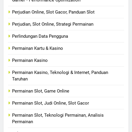
Perjudian Online, Slot Gacor, Panduan Slot
Perjudian, Slot Online, Strategi Permainan
Perlindungan Data Pengguna
Permainan Kartu & Kasino
Permainan Kasino
Permainan Kasino, Teknologi & Internet, Panduan
Taruhan
Permainan Slot, Game Online
Permainan Slot, Judi Online, Slot Gacor
Permainan Slot, Teknologi Permainan, Analisis
Permainan