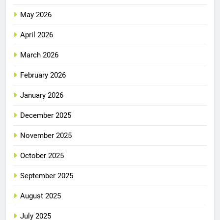
May 2026
April 2026
March 2026
February 2026
January 2026
December 2025
November 2025
October 2025
September 2025
August 2025
July 2025