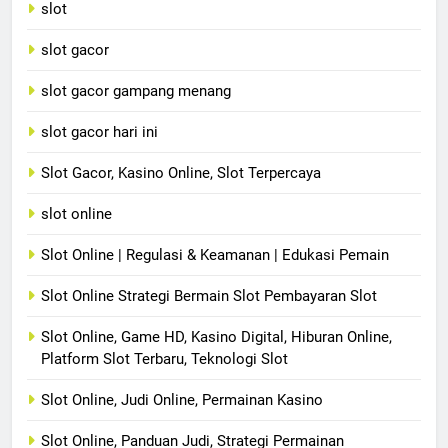
slot
slot gacor
slot gacor gampang menang
slot gacor hari ini
Slot Gacor, Kasino Online, Slot Terpercaya
slot online
Slot Online | Regulasi & Keamanan | Edukasi Pemain
Slot Online Strategi Bermain Slot Pembayaran Slot
Slot Online, Game HD, Kasino Digital, Hiburan Online,
Platform Slot Terbaru, Teknologi Slot
Slot Online, Judi Online, Permainan Kasino
Slot Online, Panduan Judi, Strategi Permainan