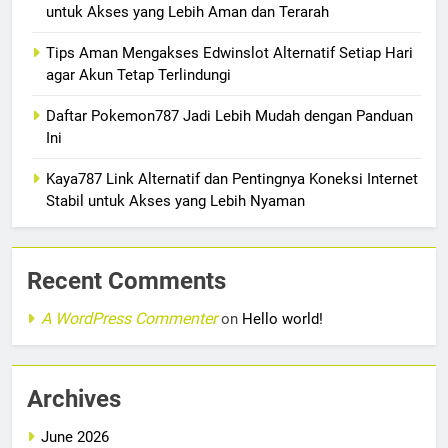
untuk Akses yang Lebih Aman dan Terarah
Tips Aman Mengakses Edwinslot Alternatif Setiap Hari
agar Akun Tetap Terlindungi
Daftar Pokemon787 Jadi Lebih Mudah dengan Panduan
Ini
Kaya787 Link Alternatif dan Pentingnya Koneksi Internet
Stabil untuk Akses yang Lebih Nyaman
Recent Comments
A WordPress Commenter
on
Hello world!
Archives
June 2026